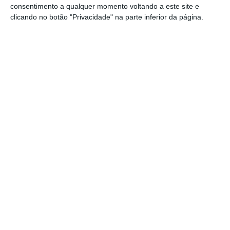
consentimento a qualquer momento voltando a este site e
Reino Unido quer acordo sobre Brexit no 1º
clicando no botão "Privacidade" na parte inferior da página.
trimestre de 2018
Ler Mais
Pormenores à parte, Boris Johnson tinha uma
mensagem clara a deixar: “no espírito da
aliança entre Portugal e o Reino Unido”,
disse,
fez o pedido ao Governo português para
ajudar na aceleração das negociações em
Bruxelas
. “Temos de chegar a um acordo, mas
não conseguimos chegar lá com os atrasos
dos nossos parceiros europeus”, criticou o
ministro britânico, referindo que quer passar
à segunda fase das negociações. A sua
prioridade, garantiu, é também assegurar os