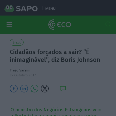
MENU
Brexit
Cidadãos forçados a sair? “É
inimaginável”, diz Boris Johnson
Tiago Varzim
27 Outubro 2017
O ministro dos Negócios Estrangeiros veio
a Portugal para reunir com governantes,