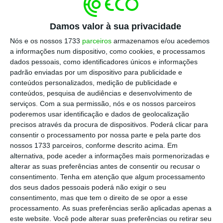
Escolha o ECO como fonte
›
Escolher
preferida no Google
Damos valor à sua privacidade
Nós e os nossos 1733
parceiros
armazenamos e/ou acedemos
Este foi o terceiro encontro entre os dois
a informações num dispositivo, como cookies, e processamos
responsáveis pelas relações externa de
dados pessoais, como identificadores únicos e informações
Portugal e do Reino Unido, países que juntos
padrão enviadas por um dispositivo para publicidade e
conteúdos personalizados, medição de publicidade e
têm uma aliança de séculos — um dos factos
conteúdos, pesquisa de audiências e desenvolvimento de
mais recordados durante as respostas de
serviços.
Com a sua permissão, nós e os nossos parceiros
ambos. Boris Johnson recorreu até a um
poderemos usar identificação e dados de geolocalização
precisos através da procura de dispositivos. Poderá clicar para
peculiar ponto para demonstrar que esta “é
consentir o processamento por nossa parte e pela parte dos
uma história de sucesso sem interrupções”:
a
nossos 1733 parceiros, conforme descrito acima. Em
personagem fictícia cinematográfica James
alternativa, pode aceder a informações mais pormenorizadas e
alterar as suas preferências antes de consentir ou recusar o
Bond foi “intelectualmente concebida no
consentimento.
Tenha em atenção que algum processamento
Estoril”
, afirmou o ministro dos Negócios
dos seus dados pessoais poderá não exigir o seu
Estrangeiros britânico.
consentimento, mas que tem o direito de se opor a esse
processamento. As suas preferências serão aplicadas apenas a
este website. Você pode alterar suas preferências ou retirar seu