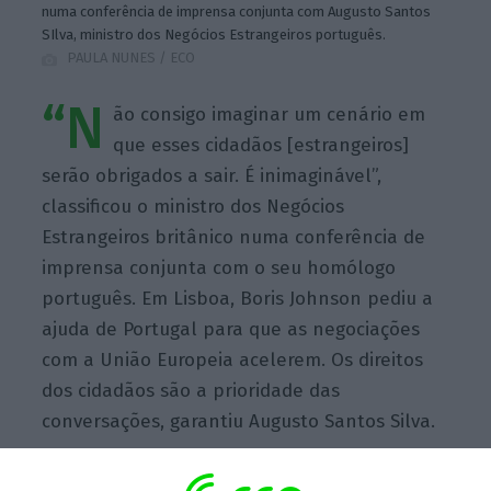
numa conferência de imprensa conjunta com Augusto Santos
SIlva, ministro dos Negócios Estrangeiros português.
PAULA NUNES / ECO
“N
ão consigo imaginar um cenário em
que esses cidadãos [estrangeiros]
serão obrigados a sair. É inimaginável”,
classificou o ministro dos Negócios
Estrangeiros britânico numa conferência de
imprensa conjunta com o seu homólogo
português. Em Lisboa, Boris Johnson pediu a
ajuda de Portugal para que as negociações
com a União Europeia acelerem. Os direitos
dos cidadãos são a prioridade das
conversações, garantiu Augusto Santos Silva.