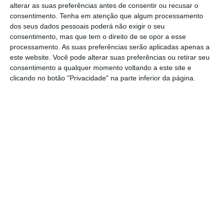
Prémio ao Emprego — para empresas que
alterar as suas preferências antes de consentir ou recusar o
consentimento.
Tenha em atenção que algum processamento
contratem, sem termo, os estagiários no final
dos seus dados pessoais poderá não exigir o seu
do estágio –, a empresa deve registar
consentimento, mas que tem o direito de se opor a esse
previamente a oferta no portal, antes de
processamento. As suas preferências serão aplicadas apenas a
este website. Você pode alterar suas preferências ou retirar seu
celebrar o contrato e de pedir o apoio.
consentimento a qualquer momento voltando a este site e
clicando no botão "Privacidade" na parte inferior da página.
Dos 36,65 milhões afetos a este período de
candidatura, as maiores fatias estão
destinadas ao Norte (13,2 milhões) e Lisboa e
Vale do Tejo (11 milhões).
O primeiro período de candidatura contou
igualmente com uma dotação de 37,6 milhões
de euros,
depois de o Conselho Diretivo do
Instituto do Emprego e Formação Profissional
(IEFP) ter decidido duplicar a verba