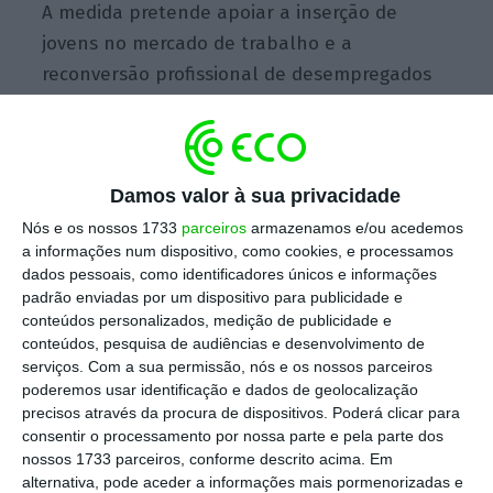
A medida pretende apoiar a inserção de
jovens no mercado de trabalho e a
reconversão profissional de desempregados
através da experiência em contexto de
trabalho.
Damos valor à sua privacidade
Integrar estagiários no quadro dá prémio às
Nós e os nossos 1733
parceiros
armazenamos e/ou acedemos
empresas
a informações num dispositivo, como cookies, e processamos
dados pessoais, como identificadores únicos e informações
Ler Mais
padrão enviadas por um dispositivo para publicidade e
conteúdos personalizados, medição de publicidade e
conteúdos, pesquisa de audiências e desenvolvimento de
Podem candidatar-se
pessoas singulares ou
serviços.
Com a sua permissão, nós e os nossos parceiros
coletivas de natureza privada, com ou sem fins
poderemos usar identificação e dados de geolocalização
lucrativos
,
explica o aviso de abertura de
precisos através da procura de dispositivos. Poderá clicar para
consentir o processamento por nossa parte e pela parte dos
candidaturas
. Para isso, terão de recorrer ao
nossos 1733 parceiros, conforme descrito acima. Em
portal
www.netemprego.gov.pt
. No caso do
alternativa, pode aceder a informações mais pormenorizadas e