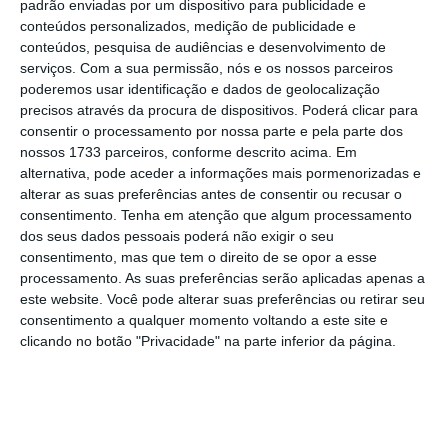
Apesar de vários pedidos feitos pela Lusa
padrão enviadas por um dispositivo para publicidade e
conteúdos personalizados, medição de publicidade e
para obter os dados, a resposta do SEF foi: “O
conteúdos, pesquisa de audiências e desenvolvimento de
tratamento estatístico dos referidos dados
serviços.
Com a sua permissão, nós e os nossos parceiros
traduz-se no mapa disponibilizado no portal
poderemos usar identificação e dados de geolocalização
precisos através da procura de dispositivos. Poderá clicar para
do SEF, o qual engloba os dados referentes
consentir o processamento por nossa parte e pela parte dos
aos meses de agosto, setembro e outubro”.
nossos 1733 parceiros, conforme descrito acima. Em
alternativa, pode aceder a informações mais pormenorizadas e
alterar as suas preferências antes de consentir ou recusar o
Do montante captado em novembro,
a
consentimento.
Tenha em atenção que algum processamento
maioria continua a corresponder à compra de
dos seus dados pessoais poderá não exigir o seu
imóveis
(52,37 milhões de euros), enquanto a
consentimento, mas que tem o direito de se opor a esse
processamento. As suas preferências serão aplicadas apenas a
transferência de capital atingiu os 2,21
este website. Você pode alterar suas preferências ou retirar seu
milhões de euros.
consentimento a qualquer momento voltando a este site e
clicando no botão "Privacidade" na parte inferior da página.
No mês passado foram atribuídos 93 vistos
‘dourados’,
dos quais 91 pela compra de
imóveis e dois pelo requisito de transferência