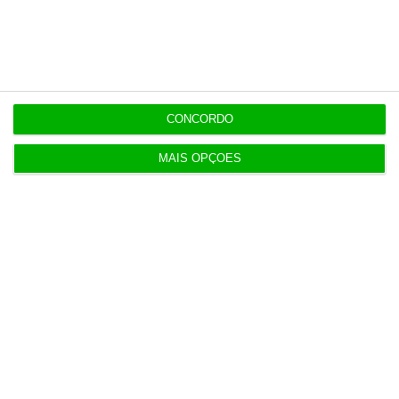
independente, rigoroso e credível.
Assine já
Veja todos os planos
CONCORDO
MAIS OPÇÕES
Últimas
8 Agosto 2026
Carneiro concorda com PR sobre envio de diploma
para TC