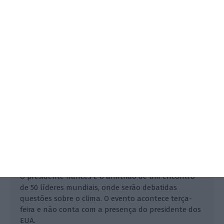
se terça-feira em Paris
Lusa,
10 Dezembro 2017
O presidente francês é o anfitrião de um encontro
de 50 líderes mundiais, onde serão debatidas
questões sobre o clima. O evento acontece terça-
feira e não conta com a presença do presidente dos
EUA.