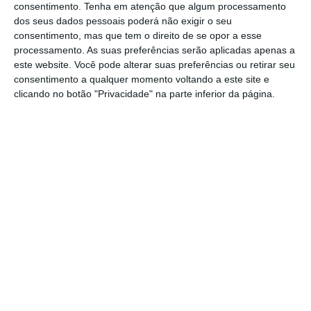
em Braga”.
consentimento.
Tenha em atenção que algum processamento
dos seus dados pessoais poderá não exigir o seu
consentimento, mas que tem o direito de se opor a esse
O
hotel de Manteigas
, que o Grupo ainda teve
processamento. As suas preferências serão aplicadas apenas a
esperança de conseguir abrir em 2018, como
este website. Você pode alterar suas preferências ou retirar seu
consentimento a qualquer momento voltando a este site e
“ainda não tem licença, o projeto ainda está
clicando no botão "Privacidade" na parte inferior da página.
em aprovação”,
só deverá mesmo inaugurar
em março ou abril de 2019
.
Questionado ainda como decorrem as vendas
no Vila Galé Sintra, Resort Hotel, Conference
& Revival Spa, um projeto hoteleiro, mas
também imobiliário com blocos de
apartamentos, Jorge Rebelo de Almeida
confirmou que foi iniciada a comercialização
recentemente, que “há muita procura, mas
nada fechado até ao momento”.