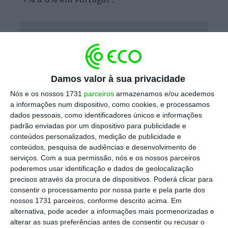
Vila Galé vai abrir cinco hotéis em Portugal
Ler Mais
Damos valor à sua privacidade
Para o próximo ano, Jorge Rebelo de Almeida
Nós e os nossos 1731
parceiros
armazenamos e/ou acedemos
mantém-se entusiasmado com a
abertura
a informações num dispositivo, como cookies, e processamos
dados pessoais, como identificadores únicos e informações
das unidades hoteleiras já anunciadas: o Vila
padrão enviadas por um dispositivo para publicidade e
Galé Sintra
, que “está a correr bem”, deverá
conteúdos personalizados, medição de publicidade e
abrir em 25 de abril,
em Elvas mantém-se a
conteúdos, pesquisa de audiências e desenvolvimento de
serviços.
Com a sua permissão, nós e os nossos parceiros
data estimada de final de novembro
, em
Braga
poderemos usar identificação e dados de geolocalização
– hotel que “vai ficar lindo de morrer, muito
precisos através da procura de dispositivos. Poderá clicar para
completo e charmoso” – o objetivo é abrir no
consentir o processamento por nossa parte e pela parte dos
nossos 1731 parceiros, conforme descrito acima. Em
Santo António (em junho)
, para o hotel já
alternativa, pode aceder a informações mais pormenorizadas e
estar “rodado para o São João, que é famoso
alterar as suas preferências antes de consentir ou recusar o