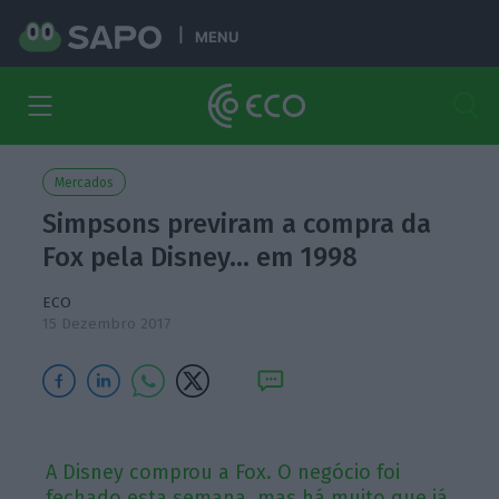
MENU
Mercados
Simpsons previram a compra da
Fox pela Disney… em 1998
ECO
15 Dezembro 2017
A Disney comprou a Fox. O negócio foi
fechado esta semana, mas há muito que já