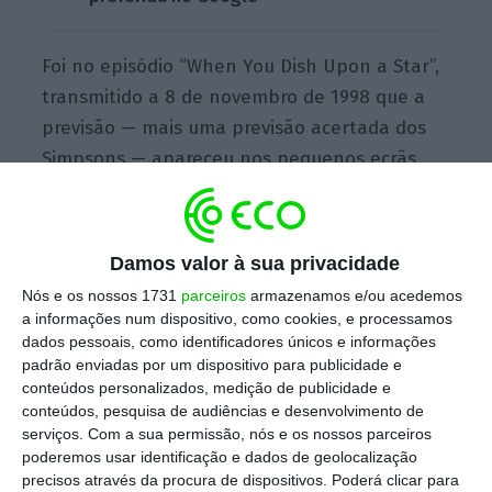
Foi no episódio “When You Dish Upon a Star”,
transmitido a 8 de novembro de 1998 que a
previsão — mais uma previsão acertada dos
Simpsons — apareceu nos pequenos ecrãs.
Damos valor à sua privacidade
Nós e os nossos 1731
parceiros
armazenamos e/ou acedemos
a informações num dispositivo, como cookies, e processamos
dados pessoais, como identificadores únicos e informações
padrão enviadas por um dispositivo para publicidade e
conteúdos personalizados, medição de publicidade e
conteúdos, pesquisa de audiências e desenvolvimento de
serviços.
Com a sua permissão, nós e os nossos parceiros
Nesse episódio, surgia uma imagem em que
poderemos usar identificação e dados de geolocalização
por baixo do logo da 20th Century Fox estava
precisos através da procura de dispositivos. Poderá clicar para