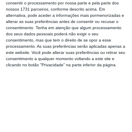
consentir o processamento por nossa parte e pela parte dos
escrito: “Uma divisão da Walt Disney”.
Uma
nossos 1731 parceiros, conforme descrito acima. Em
previsão que foi confirmada esta semana.
alternativa, pode aceder a informações mais pormenorizadas e
alterar as suas preferências antes de consentir ou recusar o
consentimento.
Tenha em atenção que algum processamento
dos seus dados pessoais poderá não exigir o seu
Disney compra Fox por 52,4 mil milhões
consentimento, mas que tem o direito de se opor a esse
Ler Mais
processamento. As suas preferências serão aplicadas apenas a
este website. Você pode alterar suas preferências ou retirar seu
consentimento a qualquer momento voltando a este site e
O acordo de compra da maioria da 21st
clicando no botão "Privacidade" na parte inferior da página.
Century Fox pela Disney está fechado. Rupert
Murdoch decidiu vender a empresa por 52,4
mil milhões de dólares (pouco mais de 44,5
mil milhões de euros) à gigante do
entretenimento infantil.