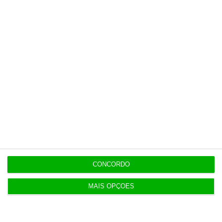
16:29
Eólicas no mar podem passar a ‘aterrar’ em betão
flutuante
16:27
Israel rejeita plano norte-americano para Gaza
15:05
Revitalização da Serra da Estrela é “promessa por
cumprir”
CONCORDO
12:06
Livros pelo Telegram ‘rasgam’ mais de 75 milhões
MAIS OPÇÕES
às editoras