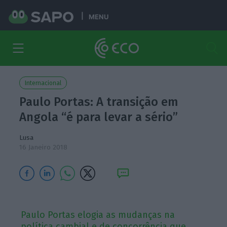
MENU
Internacional
Paulo Portas: A transição em
Angola “é para levar a sério”
Lusa
16 Janeiro 2018
Paulo Portas elogia as mudanças na
política cambial e de concorrência que