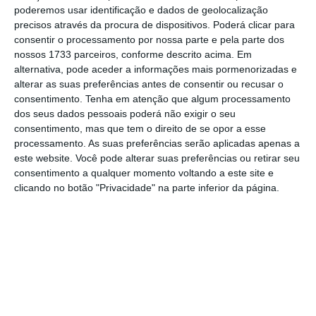
que houvesse também mudanças na política
poderemos usar identificação e dados de geolocalização
cambial [mais flexível] e na política de
precisos através da procura de dispositivos. Poderá clicar para
consentir o processamento por nossa parte e pela parte dos
concorrência”, lembrou aos jornalistas no
nossos 1733 parceiros, conforme descrito acima. Em
final do encontro. Paulo Portas realçou que
alternativa, pode aceder a informações mais pormenorizadas e
estas mudanças são “muito importantes”
alterar as suas preferências antes de consentir ou recusar o
consentimento.
Tenha em atenção que algum processamento
para
as empresas poderem expatriar os
dos seus dados pessoais poderá não exigir o seu
dividendos e fazerem os seus pagamentos
.
consentimento, mas que tem o direito de se opor a esse
processamento. As suas preferências serão aplicadas apenas a
este website. Você pode alterar suas preferências ou retirar seu
O atual Presidente da República de Angola,
consentimento a qualquer momento voltando a este site e
João Lourenço, foi eleito nas eleições gerais
clicando no botão "Privacidade" na parte inferior da página.
angolanas de 23 de agosto
, tendo sucedido à
liderança de 38 anos de José Eduardo dos
Santos.
Sobre o relacionamento entre Portugal e
Angola, Portas não quis fazer nenhum