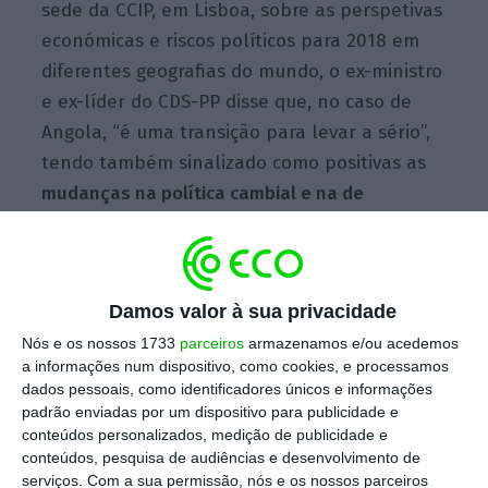
sede da CCIP, em Lisboa, sobre as perspetivas
económicas e riscos políticos para 2018 em
diferentes geografias do mundo, o ex-ministro
e ex-líder do CDS-PP disse que, no caso de
Angola, “é uma transição para levar a sério”,
tendo também sinalizado como positivas as
mudanças na política cambial e na de
concorrência daquele país africano
.
Damos valor à sua privacidade
João Lourenço exonera filho de Eduardo dos Santos
Nós e os nossos 1733
parceiros
armazenamos e/ou acedemos
Ler Mais
a informações num dispositivo, como cookies, e processamos
dados pessoais, como identificadores únicos e informações
padrão enviadas por um dispositivo para publicidade e
“Era evidente que havia na própria
conteúdos personalizados, medição de publicidade e
conteúdos, pesquisa de audiências e desenvolvimento de
comunidade internacional a expectativa de
serviços.
Com a sua permissão, nós e os nossos parceiros