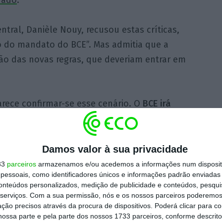
rado
.
tral, Danièle Nouy, recusou estas críticas,
o do mandato do BCE”. Mas admitia que a
ão das novas regras, que deveriam entrar em
arece confirmar-se esse cenário. O
BCE irá
r uma regra há muito esperada
relativa aos
roblemáticos, conhecidos pela sigla NPL, no
 trimestre,
mas pode atrasar sua aplicação
,
Damos valor à sua privacidade
vice-presidente do banco, Daniele Nouy,
33
parceiros
armazenamos e/ou acedemos a informações num dispositi
essoais, como identificadores únicos e informações padrão enviadas 
arta-feira.
conteúdos personalizados, medição de publicidade e conteúdos, pesqui
serviços.
Com a sua permissão, nós e os nossos parceiros poderemos 
ção precisos através da procura de dispositivos. Poderá clicar para co
trimestre deste ano
“, disse Nouy, em
ossa parte e pela parte dos nossos 1733 parceiros, conforme descrit