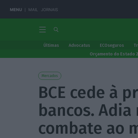
MENU
MAIL
JORNAIS
Últimas
Advocatus
ECOseguros
T
Orçamento do Estado 
Mercados
BCE cede à p
bancos. Adia 
combate ao 