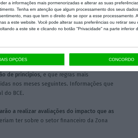
ios e opiniões legais que recebemos, e
eder a informações mais pormenorizadas e alterar as suas preferência
crescentou. “Entre outras coisas,
podemos
timento.
Tenha em atenção que algum processamento dos seus dados
nsentimento, mas que tem o direito de se opor a esse processamento. A
ificar o contexto do Pillar 2″, esclareceu
as a este website. Você pode alterar suas preferências ou retirar seu
a Reuters.
tando a este site e clicando no botão "Privacidade" na parte inferior 
AIS OPÇÕES
CONCORDO
cias, contudo, que esse documento muito
o de princípios
, e que regras mais
didas nos meses seguintes. Informações que
al do BCE.
arão a realizar avaliações do impacto que as
iam ter sobre o setor financeiro da Zona