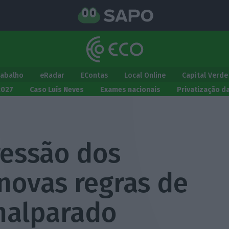
rabalho
eRadar
EContas
Local Online
Capital Verde
2027
Caso Luís Neves
Exames nacionais
Privatização d
ressão dos
novas regras de
malparado