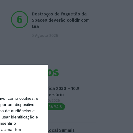
Destroços de foguetão da
SpaceX deverão colidir com
Lua
5 Agosto 2026
Eventos
Fábrica 2030 – 10.º
Aniversário
vo, como cookies, e
14/10/2026
por um dispositivo
SAIBA MAIS
sa de audiências e
usar identificação e
nsentir o
o acima. Em
3.º Local Summit