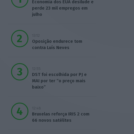
Economia dos EUA desilude e
perde 23 mil empregos em
julho
13:12
Oposição endurece tom
contra Luís Neves
12:55
DST foi escolhida por PJ e
MAI por ter “o preço mais
baixo”
12:48
Bruxelas reforça IRIS 2 com
66 novos satélites