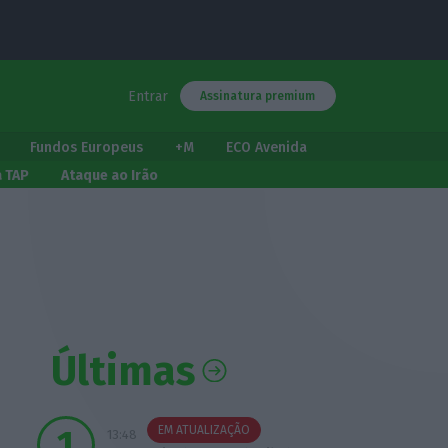
Entrar
Assinatura premium
Fundos Europeus
+M
ECO Avenida
a TAP
Ataque ao Irão
Últimas
EM ATUALIZAÇÃO
13:48