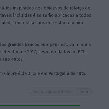
ários inspirados nos objetivos de reforço de
iáveis incluídas é se serão aplicadas a todos
a média ou apenas aos que estão em pior
dos grandes bancos
europeus estavam numa
 setembro de 2017, segundo dados do BCE,
m ano antes.
 em Chipre é de 34% e em
Portugal é de 18%
.
https://eco.sapo.pt/2018/01/24/bce-cede-a-pressao-dos-bancos-adia-novas-regras-de-combate-ao-malparado/
Copiar