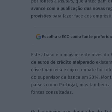
por fontes à
Reuters
, que antecipam qu
avance com a publicação das novas re
provisões
para fazer face aos emprést
Escolha o ECO como fonte preferid
Este atraso é o mais recente revés do
de euros de crédito malparado
existen
crise financeira e cujo combate foi co
do supervisor da banca em 2014. Mon
países como Portugal, mas também a Ir
fontes consultadas.
Os banqueiros e os deputados do Parl