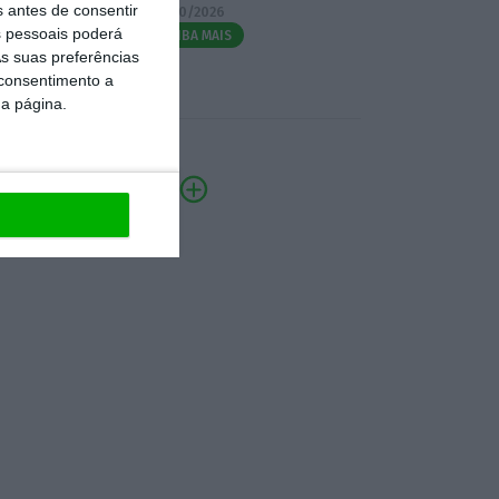
s antes de consentir
07/10/2026
 pessoais poderá
SAIBA MAIS
s suas preferências
 consentimento a
da página.