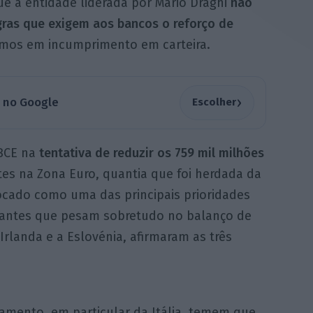
e a entidade liderada por Mario Draghi
não
gras que exigem aos bancos o reforço de
imos em incumprimento em carteira.
›
a no Google
Escolher
 BCE na
tentativa de reduzir os 759 mil milhões
tes na Zona Euro, quantia que foi herdada da
locado como uma das principais prioridades
tantes que pesam sobretudo no balanço de
landa e a Eslovénia, afirmaram as três
amento, em particular da Itália, temem que