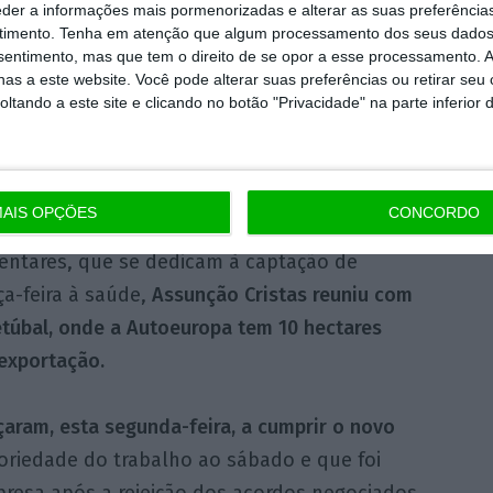
eder a informações mais pormenorizadas e alterar as suas preferência
a Lusa “a realização de ações inspetivas”,
timento.
Tenha em atenção que algum processamento dos seus dados
nsentimento, mas que tem o direito de se opor a esse processamento. A
ca”, colocando “à disposição das autoridades
as a este website. Você pode alterar suas preferências ou retirar seu
ados”, sem revelar o motivo das “ações
tando a este site e clicando no botão "Privacidade" na parte inferior 
ustiça”.
ela à concertação
AIS OPÇÕES
CONCORDO
mentares, que se dedicam à captação de
ça-feira à saúde,
Assunção Cristas reuniu com
etúbal, onde a Autoeuropa tem 10 hectares
exportação.
ram, esta segunda-feira, a cumprir o novo
oriedade do trabalho ao sábado e que foi