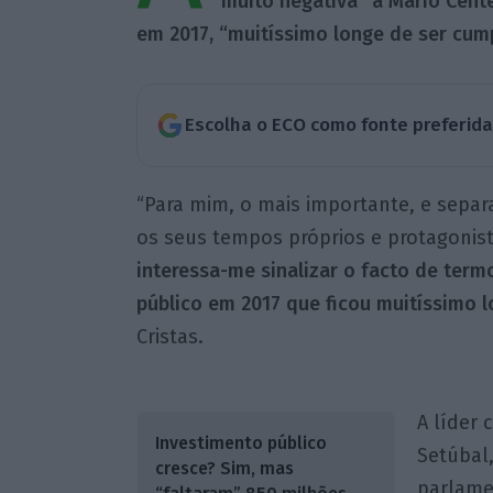
muito negativa” a Mário Cent
em 2017, “muitíssimo longe de ser cump
Escolha o ECO como fonte preferid
“Para mim, o mais importante, e separ
os seus tempos próprios e protagoni
interessa-me sinalizar o facto de ter
público em 2017 que ficou muitíssimo l
Cristas.
A líder 
Investimento público
Setúbal,
cresce? Sim, mas
parlame