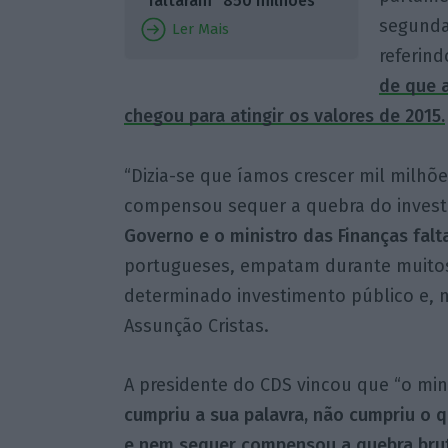
“faltaram” 850 milhões
segunda-
Ler Mais
referin
de que 
chegou para atingir os valores de 2015.
“Dizia-se que íamos crescer mil milhõ
compensou sequer a quebra do invest
Governo e o ministro das Finanças falt
portugueses, empatam durante muitos 
determinado investimento público e, 
Assunção Cristas.
A presidente do CDS vincou que “o min
cumpriu a sua palavra, não cumpriu o 
e nem sequer compensou a quebra bruta