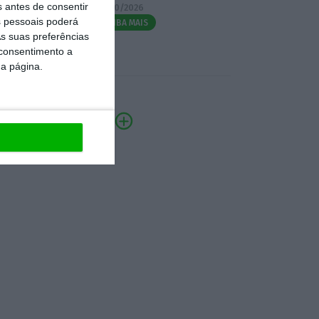
s antes de consentir
07/10/2026
 pessoais poderá
SAIBA MAIS
s suas preferências
 consentimento a
da página.