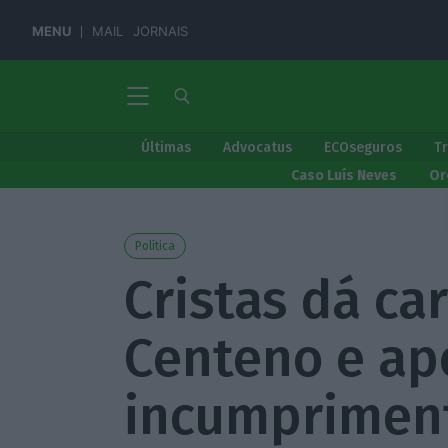
MENU
MAIL
JORNAIS
Últimas
Advocatus
ECOseguros
T
Caso Luís Neves
Or
Política
Cristas dá ca
Centeno e ap
incumprimen