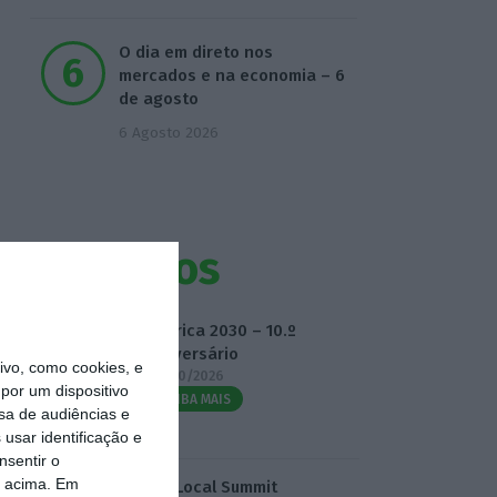
O dia em direto nos
mercados e na economia – 6
de agosto
6 Agosto 2026
Eventos
Fábrica 2030 – 10.º
Aniversário
vo, como cookies, e
14/10/2026
por um dispositivo
SAIBA MAIS
sa de audiências e
usar identificação e
nsentir o
o acima. Em
3.º Local Summit