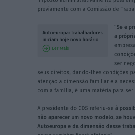
imposto administrativamente pela emp
previamente com a Comissão de Traba
“Se é pr
Autoeuropa: trabalhadores
a própr
iniciam hoje novo horário
empresa
Ler Mais
condiçõ
ser neg
seus direitos, dando-lhes condições 
atenção a dimensão familiar e a neces
com a família, é uma matéria para ser
A presidente do CDS referiu-se
à possi
não aparecer um novo modelo, se houv
Autoeuropa e da dimensão desse traba