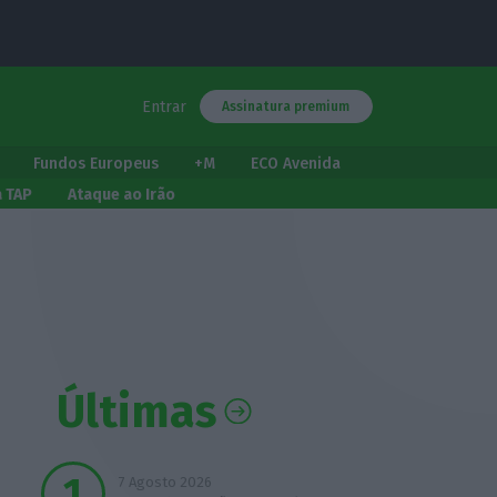
Entrar
Assinatura premium
Fundos Europeus
+M
ECO Avenida
a TAP
Ataque ao Irão
Últimas
7 Agosto 2026