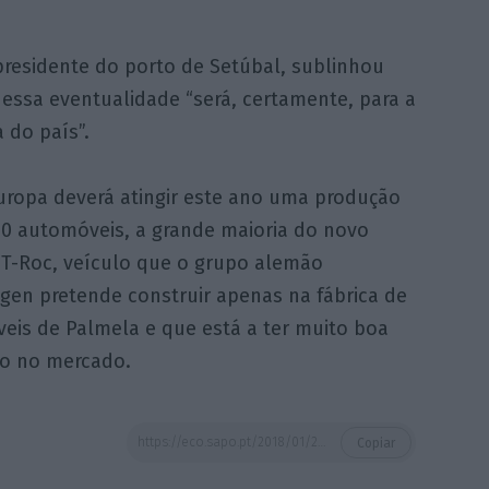
residente do porto de Setúbal, sublinhou
essa eventualidade “será, certamente, para a
 do país”.
uropa deverá atingir este ano uma produção
00 automóveis, a grande maioria do novo
T-Roc, veículo que o grupo alemão
gen pretende construir apenas na fábrica de
eis de Palmela e que está a ter muito boa
ão no mercado.
https://eco.sapo.pt/2018/01/29/cristas-da-cartao-vermelho-a-centeno-e-aponta-incumprimento-da-promessa-de-investimento-publico/
Copiar