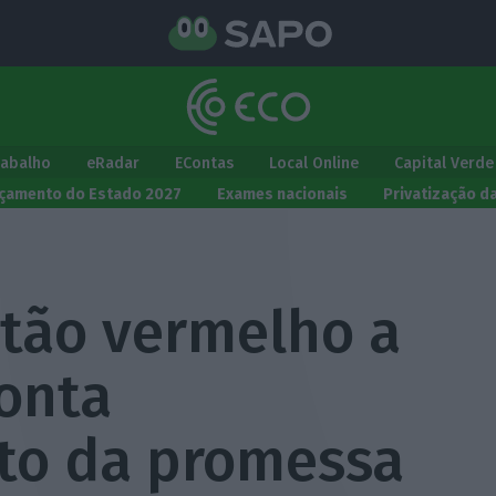
rabalho
eRadar
EContas
Local Online
Capital Verde
çamento do Estado 2027
Exames nacionais
Privatização d
rtão vermelho a
onta
to da promessa