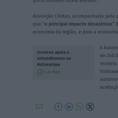
porto também ficará afetado”.
Assunção Cristas, acompanhada pela p
que
“o principal impacto desastroso”
d
economia da região, e para a economia
A Autoe
Governo apela a
de 240.
entendimento na
modelo 
Autoeuropa
Volkswa
Ler Mais
automóv
aceitaç