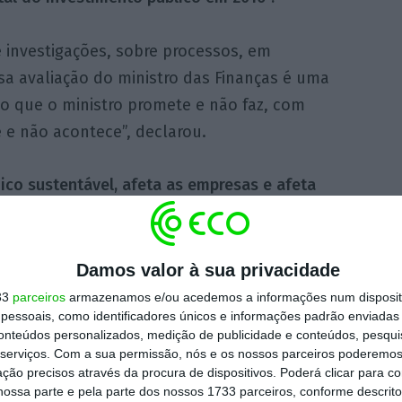
e investigações, sobre processos, em
sa avaliação do ministro das Finanças é uma
lo que o ministro promete e não faz, com
 e não acontece”, declarou.
co sustentável, afeta as empresas e afeta
ueses”
, insistiu.
dos do Ministério Público fizeram na sexta-
Damos valor à sua privacidade
 manhã buscas no Ministério das Finanças,
33
parceiros
armazenamos e/ou acedemos a informações num dispositi
essoais, como identificadores únicos e informações padrão enviadas 
ou no sábado à Lusa fonte do gabinete do
conteúdos personalizados, medição de publicidade e conteúdos, pesqui
o Mário Centeno, depois de uma notícia
serviços.
Com a sua permissão, nós e os nossos parceiros poderemos 
a pelo Correio da Manhã (CM).
ção precisos através da procura de dispositivos. Poderá clicar para co
ossa parte e pela parte dos nossos 1733 parceiros, conforme descrit