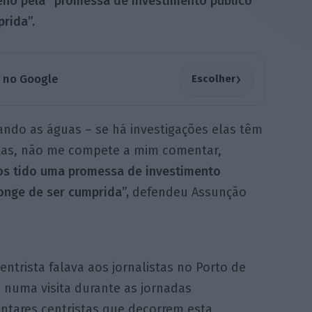
eno pela “promessa de investimento público”
rida”.
›
a no Google
Escolher
ando as águas – se há investigações elas têm
stas, não me compete a mim comentar,
mos tido uma promessa de investimento
onge de ser cumprida”,
defendeu Assunção
centrista falava aos jornalistas no Porto de
 numa visita durante as jornadas
ntares centristas que decorrem esta