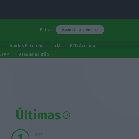
Entrar
Assinatura premium
Fundos Europeus
+M
ECO Avenida
a TAP
Ataque ao Irão
Últimas
12:06