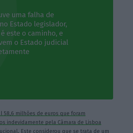
uve uma falha de
no Estado legislador,
 é este o caminho, e
vem o Estado judicial
letamente
l 58,6 milhões de euros que foram
os indevidamente pela Câmara de Lisboa
ucional. Este considerou que se trata de um