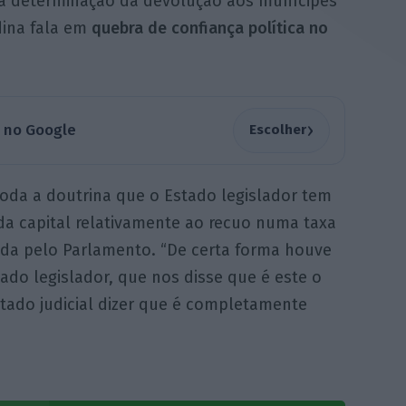
à determinação da devolução aos munícipes
dina fala em
quebra de confiança política no
›
a no Google
Escolher
oda a doutrina que o Estado legislador tem
a da capital relativamente ao recuo numa taxa
da pelo Parlamento. “De certa forma houve
do legislador, que nos disse que é este o
tado judicial dizer que é completamente