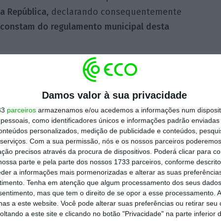
a República
, declarando consequentemente
 constam do regulamento municipal desta
de ter
decidido devolver aos munícipes
s o valor em causa
, Fernando Medina diz que
Damos valor à sua privacidade
etende agora avançar para tribunal e
33
parceiros
armazenamos e/ou acedemos a informações num dispositi
ar o Estado. “N
este caso
o que nos resta é uma
essoais, como identificadores únicos e informações padrão enviadas 
al
relativamente ao passado porque há aqui
conteúdos personalizados, medição de publicidade e conteúdos, pesqui
serviços.
Com a sua permissão, nós e os nossos parceiros poderemos 
lação do princípio básico da confiança
no quadro
ção precisos através da procura de dispositivos. Poderá clicar para co
e funcionar”, disse o autarca à TVI24.
ossa parte e pela parte dos nossos 1733 parceiros, conforme descrit
eder a informações mais pormenorizadas e alterar as suas preferência
timento.
Tenha em atenção que algum processamento dos seus dados
Parlamento português a necessidade de agir
nsentimento, mas que tem o direito de se opor a esse processamento. A
responsabilidade séria e importante. Está
as a este website. Você pode alterar suas preferências ou retirar seu
tando a este site e clicando no botão "Privacidade" na parte inferior 
anças Locais. É o tempo ainda para o