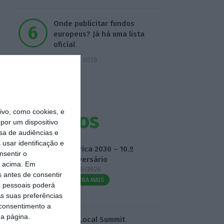
Onde publicitar fundos
europeus? Já há uma lista
oficial
7 Agosto 2026
vo, como cookies, e
Eventos
por um dispositivo
sa de audiências e
usar identificação e
Fábrica 2030 – 10.º
nsentir o
Aniversário
o acima. Em
14/10/2026
s antes de consentir
SAIBA MAIS
 pessoais poderá
s suas preferências
 consentimento a
da página.
3.º Local Summit