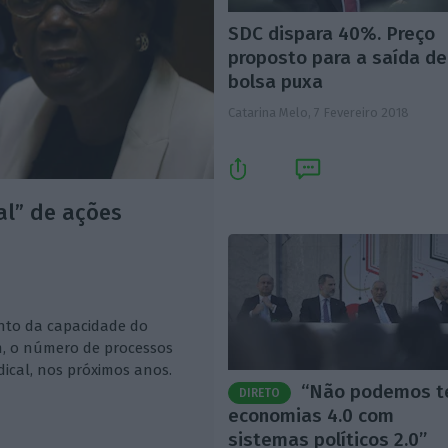
SDC dispara 40%. Preço
proposto para a saída de
bolsa puxa
Catarina Melo,
7 Fevereiro 2018
al” de ações
to da capacidade do
m, o número de processos
dical, nos próximos anos.
“Não podemos t
DIRETO
economias 4.0 com
sistemas políticos 2.0”