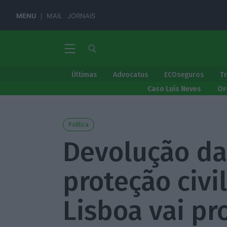
MENU
MAIL
JORNAIS
Últimas
Advocatus
ECOseguros
T
Caso Luís Neves
Or
Política
Devolução da
proteção civi
Lisboa vai pr