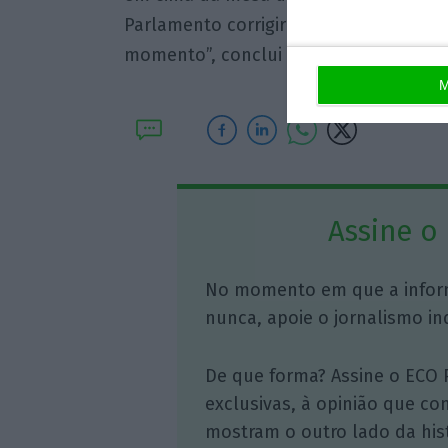
Parlamento corrigir esse ponto que o T
momento”, conclui Medina.
M
Assine o
No momento em que a infor
nunca, apoie o jornalismo in
De que forma? Assine o ECO 
exclusivas, à opinião que co
mostram o outro lado da hist