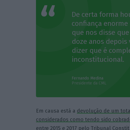
De certa forma ho
confiança enorme 
que nos disse que
doze anos depois 
dizer que é comp
inconstitucional.
Fernando Medina
Presidente da CML
Em causa está a
devolução de um tota
considerados como tendo sido cobrad
entre 2015 e 2017
pelo Tribunal Constit