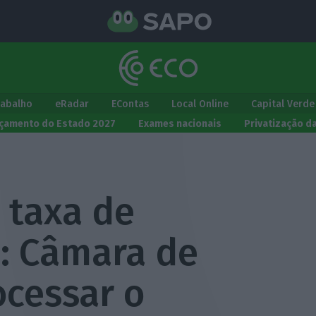
rabalho
eRadar
EContas
Local Online
Capital Verde
çamento do Estado 2027
Exames nacionais
Privatização d
 taxa de
l: Câmara de
ocessar o