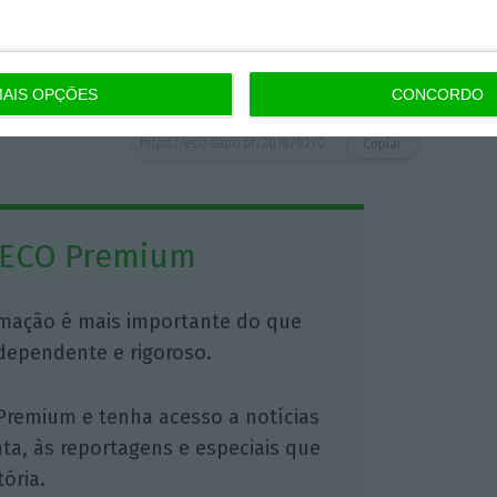
ribunal Constitucional veio levantar nesse
AIS OPÇÕES
CONCORDO
https://eco.sapo.pt/2018/02/07/devolucao-da-taxa-de-protecao-civil-camara-de-lisboa-vai-processar-o-estado/
Copiar
 ECO Premium
mação é mais importante do que
dependente e rigoroso.
Premium e tenha acesso a notícias
nta, às reportagens e especiais que
ória.