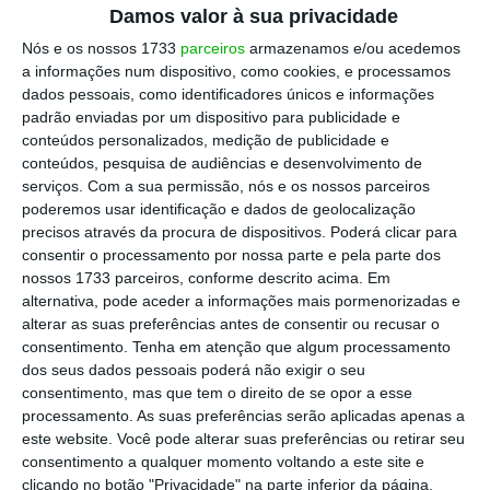
consciencialização sobre o peso elevadíssimo
Damos valor à sua privacidade
que o ISP [Imposto Sobre Produtos Petrolíferos
Nós e os nossos 1733
parceiros
armazenamos e/ou acedemos
e Energéticos] tem nos preços
finais de venda
a informações num dispositivo, como cookies, e processamos
dados pessoais, como identificadores únicos e informações
ao público”.
padrão enviadas por um dispositivo para publicidade e
conteúdos personalizados, medição de publicidade e
conteúdos, pesquisa de audiências e desenvolvimento de
serviços.
Com a sua permissão, nós e os nossos parceiros
Combustíveis voltam a ficar mais baratos. Gasolina
poderemos usar identificação e dados de geolocalização
cai mais
precisos através da procura de dispositivos. Poderá clicar para
Ler Mais
consentir o processamento por nossa parte e pela parte dos
nossos 1733 parceiros, conforme descrito acima. Em
alternativa, pode aceder a informações mais pormenorizadas e
“Mais, consideramos que a fatura detalhada
alterar as suas preferências antes de consentir ou recusar o
nos combustíveis líquidos, com a
consentimento.
Tenha em atenção que algum processamento
dos seus dados pessoais poderá não exigir o seu
discriminação dos valores que são imputados
consentimento, mas que tem o direito de se opor a esse
ao consumidor final a título de ISP, entre
processamento. As suas preferências serão aplicadas apenas a
outros, ao fazer sobressair a elevada carga
este website. Você pode alterar suas preferências ou retirar seu
consentimento a qualquer momento voltando a este site e
deste imposto,
vai criar pressão sobre os
clicando no botão "Privacidade" na parte inferior da página.