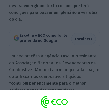
deverá emergir um texto comum que terá
condições para passar em plenário e ver a luz
do dia.
Escolha o ECO como fonte
›
Escolher
preferida no Google
Em declarações à agência
Lusa
, o presidente
da Associação Nacional de Revendedores de
Combustível (Anarec) afirmou que a faturação
detalhada nos combustíveis líquidos
“contribui beneficamente para o melhor
esclarecimento dos consumidores
relativamente à estrutura dos preços”
,
permitindo que estes tenham
“uma melhor