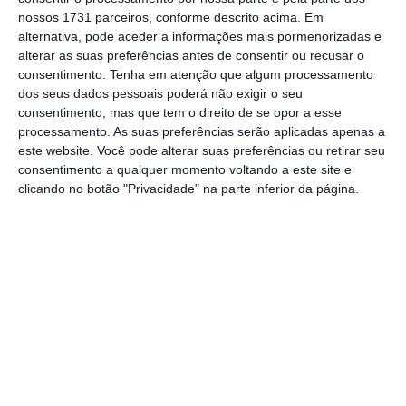
registado a quarta maior quebra homóloga
(de
nossos 1731 parceiros, conforme descrito acima. Em
10,1% para 7,9%), depois de Chipre (de 12,6%
alternativa, pode aceder a informações mais pormenorizadas e
alterar as suas preferências antes de consentir ou recusar o
para 9,8%), da Grécia (de 23,3% para 20,9%,
consentimento.
Tenha em atenção que algum processamento
dados de novembro) e da Croácia (de 12,2%
dos seus dados pessoais poderá não exigir o seu
para 9,8%). As menores taxas de desemprego
consentimento, mas que tem o direito de se opor a esse
processamento. As suas preferências serão aplicadas apenas a
foram observadas, em janeiro, na República
este website. Você pode alterar suas preferências ou retirar seu
Checa (2,4%), em Malta (3,5%) e na Alemanha
consentimento a qualquer momento voltando a este site e
(3,6%) e as maiores na Grécia (20,9%, em
clicando no botão "Privacidade" na parte inferior da página.
novembro) e em Espanha (16,3%).
Entre as pessoas com menos de 25 anos, a
taxa de desemprego recuou para os 17,7%
em
janeiro na zona euro e os 16,1% na UE, face
aos 19,9% e 17,7% homólogos,
respetivamente, com Portugal a apresentar a
quarta maior.