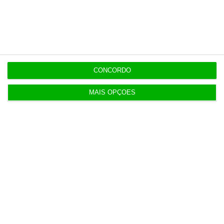
Compra do hotel e casino de Troia pelo Arrow tem
luz verde
5 Agosto 2026
Ministro garante entrada a “todos os imigrantes”
CONCORDO
com emprego
MAIS OPÇÕES
Populares
Era tão abjeto que não posso acreditar
5 Agosto 2026