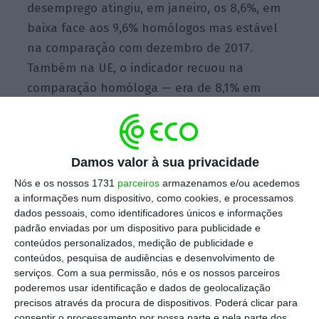
desemprego atingiu, em janeiro, os 8,6%, em
baixa face aos 9,6% homólogos mas estável
na comparação com dezembro de 2017.
Também na UE, o indicador recuou na
comparação homóloga — era de 8,1% em
janeiro de 2017 — mas manteve-se estável
em cadeia.
Damos valor à sua privacidade
Nós e os nossos 1731
parceiros
armazenamos e/ou acedemos
O desemprego está a baixar. E a precariedade no
a informações num dispositivo, como cookies, e processamos
trabalho?
dados pessoais, como identificadores únicos e informações
Ler Mais
padrão enviadas por um dispositivo para publicidade e
conteúdos personalizados, medição de publicidade e
conteúdos, pesquisa de audiências e desenvolvimento de
De acordo com o gabinete de estatísticas da
serviços.
Com a sua permissão, nós e os nossos parceiros
UE,
a taxa de desemprego diminuiu em todos
poderemos usar identificação e dados de geolocalização
precisos através da procura de dispositivos. Poderá clicar para
os Estados-membros, tendo Portugal
consentir o processamento por nossa parte e pela parte dos