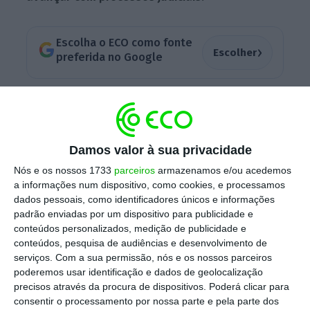
Escolha o ECO como fonte
›
Escolher
preferida no Google
José Abraão, da Fesap, estima que o número
de requerimentos a serem deferidos para
entrar nos concursos públicos deverá
Damos valor à sua privacidade
ultrapassar ligeiramente os 25 mil. Quanto
Nós e os nossos 1733
parceiros
armazenamos e/ou acedemos
aos restantes, as comissões em causa alegam
a informações num dispositivo, como cookies, e processamos
que “
esses vínculos são adequados e que a
dados pessoais, como identificadores únicos e informações
padrão enviadas por um dispositivo para publicidade e
sua função não corresponde a uma
conteúdos personalizados, medição de publicidade e
necessidade permanente
“, escreve o
Diário de
conteúdos, pesquisa de audiências e desenvolvimento de
Notícias
.
“
Há a tentação de alguns serviços de
serviços.
Com a sua permissão, nós e os nossos parceiros
poderemos usar identificação e dados de geolocalização
dizerem que o vínculo é adequado, mas estes
precisos através da procura de dispositivos. Poderá clicar para
casos vão acabar em tribunal”
, adverte José
consentir o processamento por nossa parte e pela parte dos