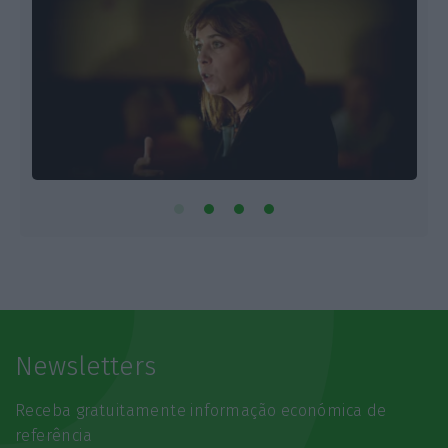
Newsletters
Receba gratuitamente informação económica de
referência