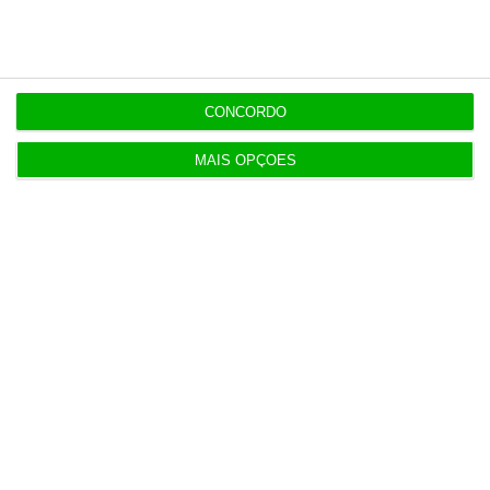
9:59
Albuquerque sem medo de desentendimentos com
Montenegro
CONCORDO
MAIS OPÇÕES
Populares
Portugal não pode ser apenas passagem
6 Agosto 2026
Receitas da SpaceX disparam 92% e superam
previsões
4 Agosto 2026