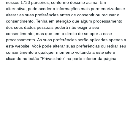
Abraão.
nossos 1733 parceiros, conforme descrito acima. Em
alternativa, pode aceder a informações mais pormenorizadas e
alterar as suas preferências antes de consentir ou recusar o
consentimento.
Tenha em atenção que algum processamento
Os sindicatos da função pública chegam
dos seus dados pessoais poderá não exigir o seu
mesmo a dar exemplos de situações que têm
consentimento, mas que tem o direito de se opor a esse
processamento. As suas preferências serão aplicadas apenas a
acontecido na Saúde, na Educação, no
este website. Você pode alterar suas preferências ou retirar seu
Trabalho, etc.. “
Estamos a falar de bolseiros,
consentimento a qualquer momento voltando a este site e
alguns com quase 20 anos de serviço, que
clicando no botão "Privacidade" na parte inferior da página.
começaram por ter um contrato, depois uma
bolsa, mais tarde um contrato de prestação de
serviços, a seguir nova bolsa e sobre os quais
se diz agora que o vínculo é adequado
“,
explica Helena Rodrigues, do STE. Após verem
os seus requerimentos recusados, os
trabalhadores têm dez dias para contestar
essa decisão.