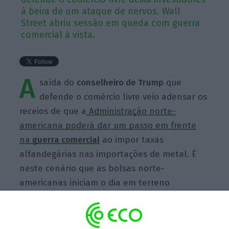
à beira de um ataque de nervos. Wall
Street abriu sessão em queda com guerra
comercial à vista.
A
saída do
conselheiro de Trump
que
defende o comércio livre veio adensar os
receios de que a
Administração norte-
americana poderá dar um passo em frente
na
guerra comercial
ao impor taxas
alfandegárias nas importações de metal. É
neste cenário que as bolsas norte-
americanas iniciam o dia em terreno
negativo.