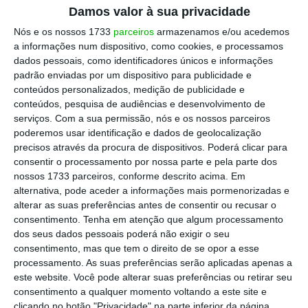
Escolha o ECO como fonte
›
Damos valor à sua privacidade
Escolher
preferida no Google
Nós e os nossos 1733
parceiros
armazenamos e/ou acedemos
a informações num dispositivo, como cookies, e processamos
O
S&P
500,
índice de referência em todo o
dados pessoais, como identificadores únicos e informações
padrão enviadas por um dispositivo para publicidade e
mundo, abriu a sessão em Wall Street a cair
conteúdos personalizados, medição de publicidade e
0,55% para 2.713,05 pontos. Acompanhava
conteúdos, pesquisa de audiências e desenvolvimento de
nesta toada negativa os outros dois índices
serviços.
Com a sua permissão, nós e os nossos parceiros
poderemos usar identificação e dados de geolocalização
importantes: o industrial
Dow Jones
e o
precisos através da procura de dispositivos. Poderá clicar para
tecnológico Nasdaq, que se apresentam em
consentir o processamento por nossa parte e pela parte dos
baixa de 0,73% e 0,41%, respetivamente.
nossos 1733 parceiros, conforme descrito acima. Em
alternativa, pode aceder a informações mais pormenorizadas e
alterar as suas preferências antes de consentir ou recusar o
consentimento.
Tenha em atenção que algum processamento
“São os mesmos receios que tivemos
dos seus dados pessoais poderá não exigir o seu
recentemente…
Os investidores estão avessos
consentimento, mas que tem o direito de se opor a esse
processamento. As suas preferências serão aplicadas apenas a
ao risco para verem qual poderá ser o dano
este website. Você pode alterar suas preferências ou retirar seu
na Administração que esta saída vai causar”,
consentimento a qualquer momento voltando a este site e
explicou Andre Bakhos, diretor da New Vines
clicando no botão "Privacidade" na parte inferior da página.