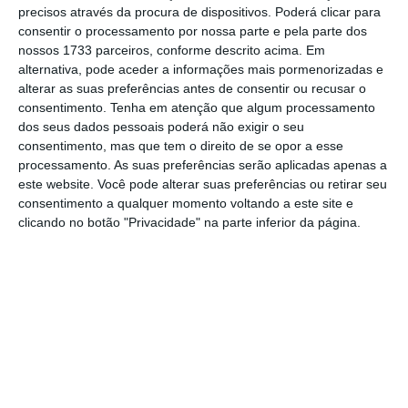
dúvidas que seja fácil fazer a mesma análise
precisos através da procura de dispositivos. Poderá clicar para
no sentido inverso.
“Ainda que os gestores
consentir o processamento por nossa parte e pela parte dos
nossos 1733 parceiros, conforme descrito acima. Em
portugueses se
considerem próximos dos
alternativa, pode aceder a informações mais pormenorizadas e
colaboradores, também reconhecem que as
alterar as suas preferências antes de consentir ou recusar o
suas
equipas não entendem as dificuldades
consentimento.
Tenha em atenção que algum processamento
dos seus dados pessoais poderá não exigir o seu
que o cargo de liderança encerra
“, assinala
consentimento, mas que tem o direito de se opor a esse
Sandra Marques, Head of Research da QSP,
processamento. As suas preferências serão aplicadas apenas a
em comunicado.
este website. Você pode alterar suas preferências ou retirar seu
consentimento a qualquer momento voltando a este site e
clicando no botão "Privacidade" na parte inferior da página.
Email: benção ou
maldição?
O
email é o meio de comunicação preferido
dos
diretores e administradores — 98% dizem
utilizá-lo para falar com os colaboradores.
Muitas outras plataformas eletrónicas se