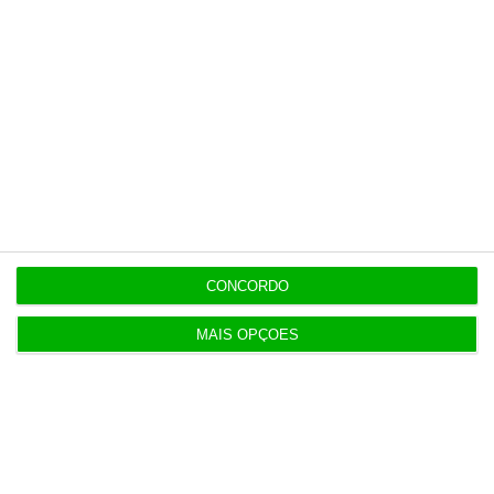
11:19
Dotações para I&D dos governos da UE disparam
61% em 10 anos
EM ATUALIZAÇÃO
11:15
Exportações de bens sobem 1,7% no primeiro
semestre
EM ATUALIZAÇÃO
11:12
Bruxelas já pagou os 2,32 mil milhões do nono
CONCORDO
cheque do PRR
MAIS OPÇÕES
11:07
Secretas querem tutelar a cibersegurança