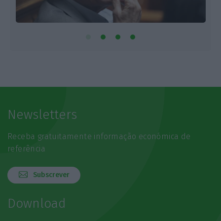
Newsletters
Receba gratuitamente informação económica de
referência
Subscrever
Download