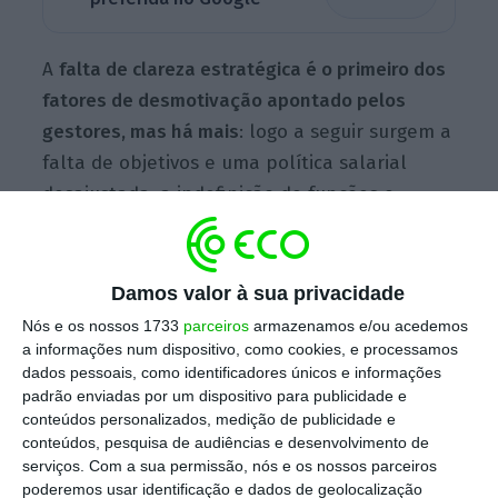
A
falta de clareza estratégica é o primeiro dos
fatores de desmotivação apontado pelos
gestores, mas há mais
: logo a seguir surgem a
falta de objetivos e uma política salarial
desajustada, a indefinição de funções e
finalmente a sobrecarga de trabalho.
Damos valor à sua privacidade
Há 670 mil trabalhadores que recebem o salário
Nós e os nossos 1733
parceiros
armazenamos e/ou acedemos
mínimo
a informações num dispositivo, como cookies, e processamos
Ler Mais
dados pessoais, como identificadores únicos e informações
padrão enviadas por um dispositivo para publicidade e
conteúdos personalizados, medição de publicidade e
Enquanto os gestores identificam as
conteúdos, pesquisa de audiências e desenvolvimento de
serviços.
Com a sua permissão, nós e os nossos parceiros
inquietações dos seus colaboradores, têm
poderemos usar identificação e dados de geolocalização