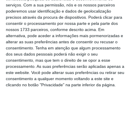
serviços.
Com a sua permissão, nós e os nossos parceiros
poderemos usar identificação e dados de geolocalização
precisos através da procura de dispositivos. Poderá clicar para
consentir o processamento por nossa parte e pela parte dos
nossos 1733 parceiros, conforme descrito acima. Em
Os manifestantes enchem a Avenida de Pennsylvania durante o
alternativa, pode aceder a informações mais pormenorizadas e
protesto March for Our Lives em Washington, este sábado.
alterar as suas preferências antes de consentir ou recusar o
EPA/SHAWN THEW
consentimento.
Tenha em atenção que algum processamento
dos seus dados pessoais poderá não exigir o seu
Em Nova Iorque, Atlanta, Chicago ou St. Paul
consentimento, mas que tem o direito de se opor a esse
processamento. As suas preferências serão aplicadas apenas a
(Minnesota), milhares de pessoas
este website. Você pode alterar suas preferências ou retirar seu
concentraram-se ao fim da manhã (hora
consentimento a qualquer momento voltando a este site e
local) para manifestar o seu apoio a este
clicando no botão "Privacidade" na parte inferior da página.
movimento pelo controlo das armas de fogo.
O protesto nacional surgiu em reação ao
massacre de 14 de fevereiro, quando 17
pessoas foram mortas num liceu da Florida.