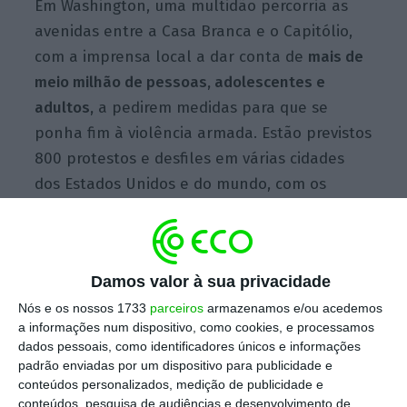
Em Washington, uma multidão percorria as
avenidas entre a Casa Branca e o Capitólio,
com a imprensa local a dar conta de
mais de
meio milhão de pessoas, adolescentes e
adultos,
a pedirem medidas para que se
ponha fim à violência armada. Estão previstos
800 protestos e desfiles em várias cidades
dos Estados Unidos e do mundo, com os
jovens em destaque.
Damos valor à sua privacidade
Nós e os nossos 1733
parceiros
armazenamos e/ou acedemos
a informações num dispositivo, como cookies, e processamos
dados pessoais, como identificadores únicos e informações
padrão enviadas por um dispositivo para publicidade e
conteúdos personalizados, medição de publicidade e
conteúdos, pesquisa de audiências e desenvolvimento de