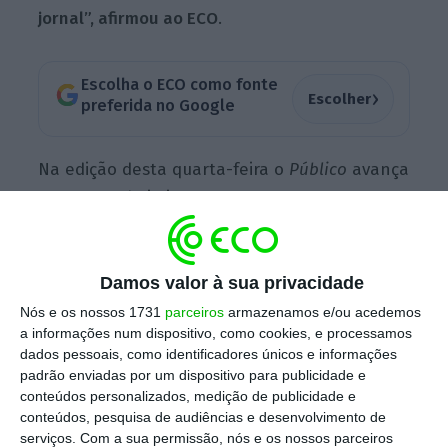
jornal”, afirmou ao ECO
.
Escolha o ECO como fonte
›
Escolher
preferida no Google
Na edição desta quarta-feira o
Público
avança
que o acordo iminente entre o Governo e o
PSD para a descentralização dá uma verba de
“1,2 mil milhões de euros” às autarquias,
citando o ministro da Administração Interna,
Damos valor à sua privacidade
Eduardo Cabrita, que tem a pasta da
Nós e os nossos 1731
parceiros
armazenamos e/ou acedemos
a informações num dispositivo, como cookies, e processamos
descentralização.
dados pessoais, como identificadores únicos e informações
padrão enviadas por um dispositivo para publicidade e
conteúdos personalizados, medição de publicidade e
conteúdos, pesquisa de audiências e desenvolvimento de
Descentralização: Acordo dá 1,2 mil milhões às
serviços.
Com a sua permissão, nós e os nossos parceiros
Câmaras