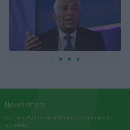
Newsletters
Receba gratuitamente informação económica de
referência