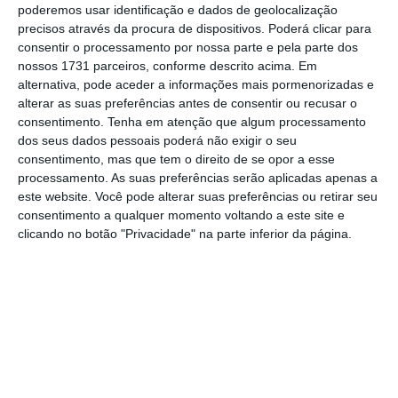
poderemos usar identificação e dados de geolocalização
Ler Mais
precisos através da procura de dispositivos. Poderá clicar para
consentir o processamento por nossa parte e pela parte dos
nossos 1731 parceiros, conforme descrito acima. Em
Cabrita e Amaro estiveram reunidos esta
alternativa, pode aceder a informações mais pormenorizadas e
quarta-feira, mas o PSD continua sem a
alterar as suas preferências antes de consentir ou recusar o
consentimento.
Tenha em atenção que algum processamento
informação suficiente para fechar um acordo
dos seus dados pessoais poderá não exigir o seu
com o Executivo.
consentimento, mas que tem o direito de se opor a esse
processamento. As suas preferências serão aplicadas apenas a
este website. Você pode alterar suas preferências ou retirar seu
“Não pode haver acordo sem se saber quanto
consentimento a qualquer momento voltando a este site e
se paga a cada município”, disse ao ECO
clicando no botão "Privacidade" na parte inferior da página.
Álvaro Amaro, explicando que este dado é tão
ou mais relevante quanto tinha ficado
consensualizada a possibilidade de cada
câmara poder decidir se quer aceitar logo no
primeiro ano as novas competências. Para
isso, precisa de conhecer o montante que