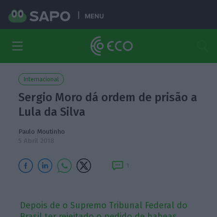
MENU
Internacional
Sergio Moro dá ordem de prisão a
Lula da Silva
Paulo Moutinho
5 Abril 2018
1
Depois de o Supremo Tribunal Federal do
Brasil ter rejeitado o pedido de habeas