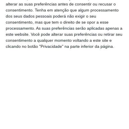
alterar as suas preferências antes de consentir ou recusar o
termina às 21h de sexta-feira (hora de
consentimento.
Tenha em atenção que algum processamento
Lisboa).
dos seus dados pessoais poderá não exigir o seu
consentimento, mas que tem o direito de se opor a esse
processamento. As suas preferências serão aplicadas apenas a
Supremo nega recurso. Prisão de Lula nas mãos de
este website. Você pode alterar suas preferências ou retirar seu
Moro
consentimento a qualquer momento voltando a este site e
clicando no botão "Privacidade" na parte inferior da página.
Ler Mais
A prisão do ex-chefe de Estado está
relacionada com
um dos processos da
Operação Lava Jato, o maior escândalo de
corrupção do Brasil.
Lula foi condenado por
ter recebido um apartamento de luxo como
suborno da construtora OAS em troca de
favorecer contratos com a petrolífera estatal
Petrobras.