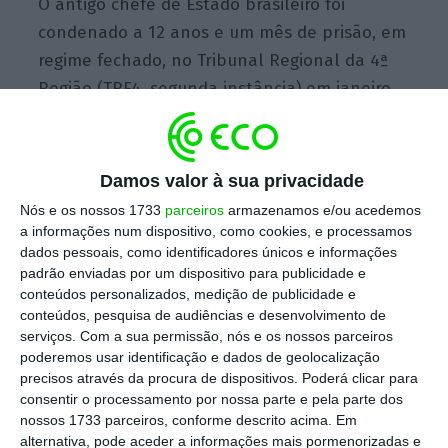
O antigo chefe de Estado brasileiro foi
condenado a 12 anos e um mês de prisão, em
regime fechado, no Tribunal Regional da 4ª
Região (TRF4, segunda instância) em janeiro.
A defesa de Lula da Silva tinha apresentado
um habeas corpus [garantia que permite
aguardar julgamento em liberdade] junto do
Damos valor à sua privacidade
STF, que foi recusado pela maioria dos 11
Nós e os nossos 1733
parceiros
armazenamos e/ou acedemos
juízes do tribunal.
a informações num dispositivo, como cookies, e processamos
dados pessoais, como identificadores únicos e informações
padrão enviadas por um dispositivo para publicidade e
conteúdos personalizados, medição de publicidade e
Com a recusa do STF, ficava a faltar apenas a
conteúdos, pesquisa de audiências e desenvolvimento de
ordem de prisão efetiva do juiz Sérgio Moro,
serviços.
Com a sua permissão, nós e os nossos parceiros
algo que acabou por acontecer horas depois
poderemos usar identificação e dados de geolocalização
precisos através da procura de dispositivos. Poderá clicar para
da decisão dos 11 juízes do STF. Agora,
Lula da
consentir o processamento por nossa parte e pela parte dos
Silva tem apenas algumas horas para se
nossos 1733 parceiros, conforme descrito acima. Em
entregar às autoridades brasileiras.
O prazo
alternativa, pode aceder a informações mais pormenorizadas e