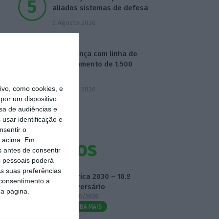
aliados sistemas de defesa
5 Agosto 2026
BPF avança com linha de
financiamento de 1.500
milhões
vo, como cookies, e
5 Agosto 2026
por um dispositivo
sa de audiências e
usar identificação e
nsentir o
o acima. Em
Eventos
s antes de consentir
 pessoais poderá
s suas preferências
Fábrica 2030 – 10.º
 consentimento a
Aniversário
da página.
14/10/2026
SAIBA MAIS