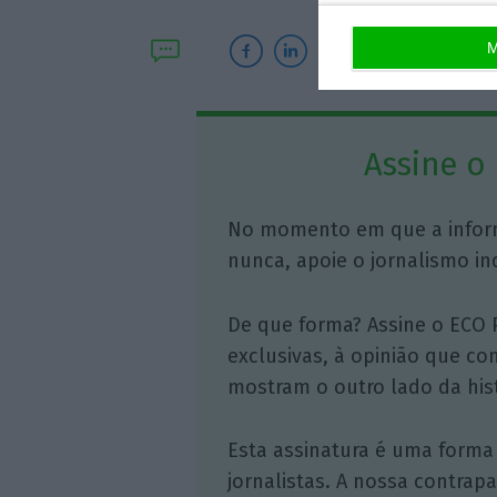
M
Assine o
No momento em que a infor
nunca, apoie o jornalismo in
De que forma? Assine o ECO 
exclusivas, à opinião que co
mostram o outro lado da hist
Esta assinatura é uma forma
jornalistas. A nossa contrap