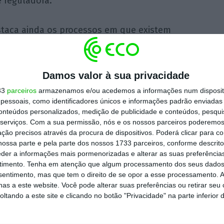
e reguladora.
staca ainda os processos em que existem
s de incumprimento da deliberação da Anacom
s procedimentos exigíveis para a cessação de
s relativos à oferta de redes públicas ou
Damos valor à sua privacidade
s de comunicações eletrónicas, bem como os
33
parceiros
armazenamos e/ou acedemos a informações num dispositi
essoais, como identificadores únicos e informações padrão enviadas 
s à adoção de práticas comerciais desleais no
conteúdos personalizados, medição de publicidade e conteúdos, pesqui
iolações ao regime de instalação de
serviços.
Com a sua permissão, nós e os nossos parceiros poderemos 
ção precisos através da procura de dispositivos. Poderá clicar para co
em edifícios fecham o
ranking
.
ossa parte e pela parte dos nossos 1733 parceiros, conforme descrit
eder a informações mais pormenorizadas e alterar as suas preferência
 da Anacom surge poucos dias depois desta
timento.
Tenha em atenção que algum processamento dos seus dados
nsentimento, mas que tem o direito de se opor a esse processamento. A
as de telecomunicações não estão a tratar
as a este website. Você pode alterar suas preferências ou retirar seu
ientes
, e que está a definir novos requisitos
tando a este site e clicando no botão "Privacidade" na parte inferior 