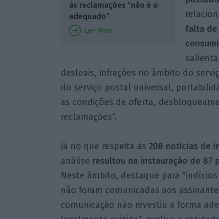
às reclamações “não é o
relacio
adequado”
falta d
Ler Mais
consumi
salienta
desleais, infrações no âmbito do servi
do serviço postal universal, portabili
as condições de oferta, desbloqueame
reclamações”.
Já no que respeita às
208 notícias de i
análise
resultou na instauração de 87 
Neste âmbito, destaque para “indícios
não foram comunicadas aos assinante
comunicação não revestiu a forma ad