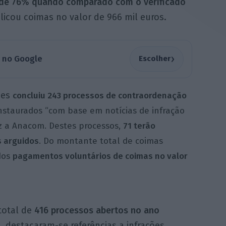
de 76% quando comparado com o verificado
licou coimas no valor de 966 mil euros.
›
a no Google
Escolher
ões
concluiu 243 processos de contraordenação
staurados “com base em notícias de infração
z a Anacom. Destes processos,
71 terão
 arguidos
. Do montante total de coimas
dos
pagamentos voluntários de coimas no valor
total de
416 processos abertos no ano
o
, destacaram-se referências a infrações