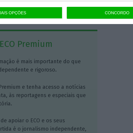
AIS OPÇÕES
CONCORDO
https://eco.sapo.pt/2018/04/11/anacom-aplicou-17-milhoes-de-euros-em-coimas-no-ano-passado/
Copiar
 ECO Premium
mação é mais importante do que
dependente e rigoroso.
Premium e tenha acesso a notícias
nta, às reportagens e especiais que
ória.
 de apoiar o ECO e os seus
artida é o jornalismo independente,