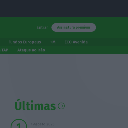
Entrar
Assinatura premium
Fundos Europeus
+M
ECO Avenida
a TAP
Ataque ao Irão
Últimas
7 Agosto 2026