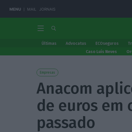
MENU
MAIL
JORNAIS
Últimas
Advocatus
ECOseguros
T
Caso Luís Neves
Or
Empresas
Anacom aplic
de euros em 
passado