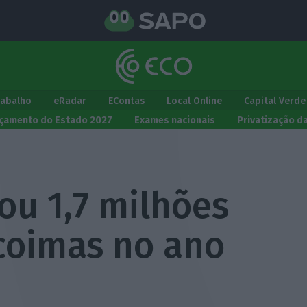
rabalho
eRadar
EContas
Local Online
Capital Verde
çamento do Estado 2027
Exames nacionais
Privatização d
ou 1,7 milhões
coimas no ano