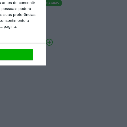
s antes de consentir
SAIBA MAIS
 pessoais poderá
s suas preferências
 consentimento a
da página.