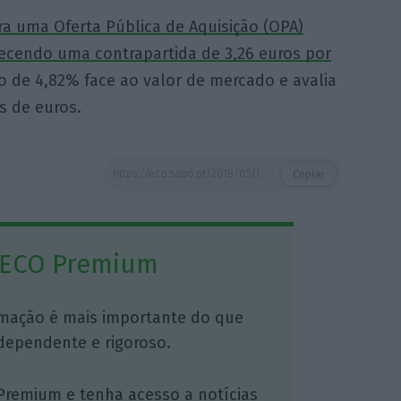
ra uma Oferta Pública de Aquisição (OPA)
erecendo uma contrapartida de 3,26 euros por
o de 4,82% face ao valor de mercado e avalia
s de euros.
https://eco.sapo.pt/2018/05/15/china-nao-ve-motivos-para-oposicao-de-terceiras-partes-ao-negocio/
Copiar
 ECO Premium
mação é mais importante do que
dependente e rigoroso.
Premium e tenha acesso a notícias