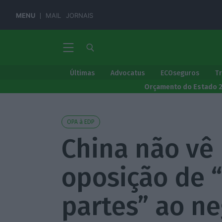
MENU
MAIL
JORNAIS
Últimas
Advocatus
ECOseguros
T
Orçamento do Estado 
OPA à EDP
China não vê
oposição de “
partes” ao ne