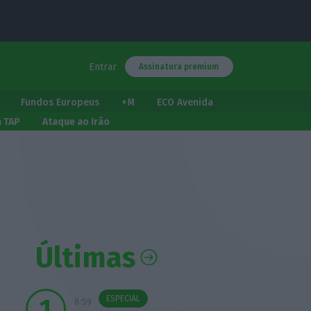
Entrar
Assinatura premium
Fundos Europeus
+M
ECO Avenida
a TAP
Ataque ao Irão
Últimas
ESPECIAL
8:59