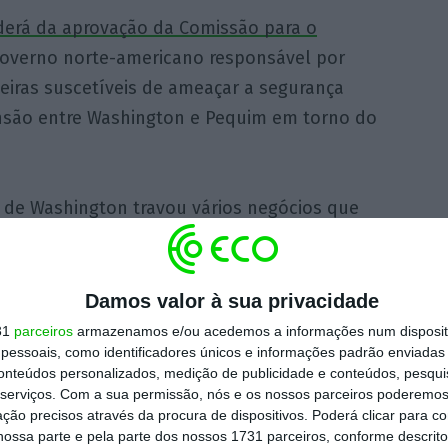
derá da aprovação da Comissão para o
Governo norte-americano responsável por
geiras suscetíveis de ameaçar a segurança
nsão entre Washington e Pequim em torno do
de Washington travou vários negócios que
do uma oferta de uma subsidiária do grupo
ferências monetárias MoneyGram, ou a
utores do estado de Oregon (noroeste dos
Damos valor à sua privacidade
 Governo chinês.
31
parceiros
armazenamos e/ou acedemos a informações num dispositi
essoais, como identificadores únicos e informações padrão enviadas 
conteúdos personalizados, medição de publicidade e conteúdos, pesqui
 motivos de segurança nacional.
serviços.
Com a sua permissão, nós e os nossos parceiros poderemos 
ção precisos através da procura de dispositivos. Poderá clicar para co
ossa parte e pela parte dos nossos 1731 parceiros, conforme descrit
na Europa, os avanços estratégicos chineses