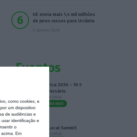
UE envia mais 1,4 mil milhões
de juros russos para Ucrânia
5 Agosto 2026
Eventos
Fábrica 2030 – 10.º
Aniversário
14/10/2026
vo, como cookies, e
SAIBA MAIS
por um dispositivo
sa de audiências e
usar identificação e
nsentir o
3.º Local Summit
o acima. Em
07/10/2026