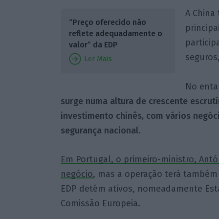
A China
“Preço oferecido não
princip
reflete adequadamente o
particip
valor” da EDP
seguros
Ler Mais
No enta
surge numa altura de crescente escrut
investimento chinês, com vários negó
segurança nacional.
Em Portugal, o primeiro-ministro, Ant
negócio
, mas a operação terá também 
EDP detém ativos, nomeadamente Esta
Comissão Europeia.