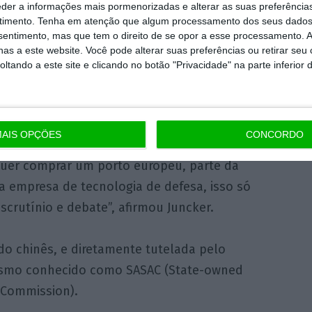
eder a informações mais pormenorizadas e alterar as suas preferência
suscitar maior escrutínio.
timento.
Tenha em atenção que algum processamento dos seus dados
nsentimento, mas que tem o direito de se opor a esse processamento. A
as a este website. Você pode alterar suas preferências ou retirar seu
mbro passado,
o presidente da Comissão
tando a este site e clicando no botão "Privacidade" na parte inferior 
, Jean-Claude Juncker, anunciou planos para
m mecanismo que avalia os investimentos
endo destinada à China.
AIS OPÇÕES
CONCORDO
quer comprar um porto europeu, parte da
a empresa de tecnologia de defesa, isso só
crutínio e debate”, afirmou Juncker.
do chinês, e diretamente tutelada pelo
nismo conhecido como SASAC (State-owned
 Commission).