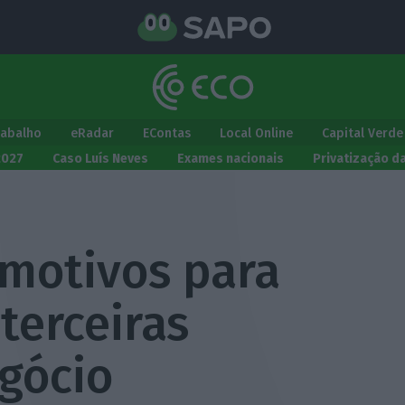
rabalho
eRadar
EContas
Local Online
Capital Verde
2027
Caso Luís Neves
Exames nacionais
Privatização d
 motivos para
terceiras
gócio