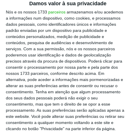
Damos valor à sua privacidade
1 500 000
Nós e os nossos 1733
parceiros
armazenamos e/ou acedemos
Milhares de euros
a informações num dispositivo, como cookies, e processamos
dados pessoais, como identificadores únicos e informações
1 000 000
padrão enviadas por um dispositivo para publicidade e
conteúdos personalizados, medição de publicidade e
conteúdos, pesquisa de audiências e desenvolvimento de
serviços.
Com a sua permissão, nós e os nossos parceiros
500 000
poderemos usar identificação e dados de geolocalização
precisos através da procura de dispositivos. Poderá clicar para
consentir o processamento por nossa parte e pela parte dos
nossos 1733 parceiros, conforme descrito acima. Em
0
1º Trim 2013
1º Trim 2016
1º Trim 2015
1º Trim 2018
1º Trim 2014
1º Trim 2017
alternativa, pode aceder a informações mais pormenorizadas e
alterar as suas preferências antes de consentir ou recusar o
consentimento.
Tenha em atenção que algum processamento
Período
dos seus dados pessoais poderá não exigir o seu
consentimento, mas que tem o direito de se opor a esse
processamento. As suas preferências serão aplicadas apenas a
Fonte: Banco de Portugal
este website. Você pode alterar suas preferências ou retirar seu
consentimento a qualquer momento voltando a este site e
clicando no botão "Privacidade" na parte inferior da página.