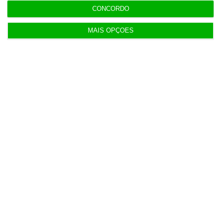
CONCORDO
Assine já
MAIS OPÇÕES
Veja todos os planos
Últimas
6 Agosto 2026
Executivos da FIFA pressionados a aprovar plano
de Infantino
6 Agosto 2026
Portugal com 680 óbitos em excesso em três