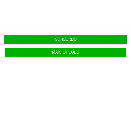
10:57
Fumos do Etna suspendem aeroporto da Catânia
10:15
Volta regista 150 milhões de embalagens
CONCORDO
devolvidas
MAIS OPÇÕES
9:28
PS pergunta risco de impostos sobre EDP
caducarem
Populares