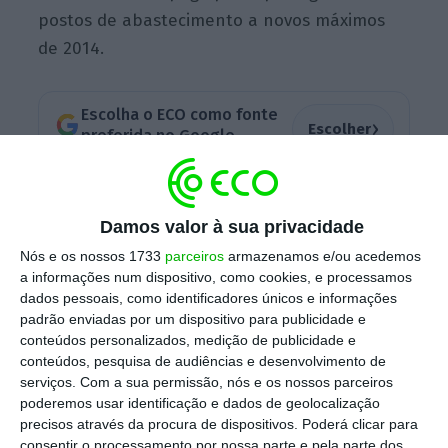
postos de abastecimento a novos máximos
de 2014.
Escolha o ECO como fonte
›
Escolher
preferida no Google
Tendo em conta estes novos aumentos,
o
Damos valor à sua privacidade
preço médio do gasóleo simples deverá
passar dos atuais 1,348 euros, de acordo com
Nós e os nossos 1733
parceiros
armazenamos e/ou acedemos
a informações num dispositivo, como cookies, e processamos
os dados da Direção Geral de Energia e
dados pessoais, como identificadores únicos e informações
Geologia, para 1,368 euros, depois do aumento
padrão enviadas por um dispositivo para publicidade e
de dois cêntimos previsto. Nos postos de
conteúdos personalizados, medição de publicidade e
conteúdos, pesquisa de audiências e desenvolvimento de
abastecimento o valor que os portugueses
serviços.
Com a sua permissão, nós e os nossos parceiros
vão passar a pagar deverá superar a fasquia
poderemos usar identificação e dados de geolocalização
dos 1,45 euros.
Atualmente, nos principais
precisos através da procura de dispositivos. Poderá clicar para
consentir o processamento por nossa parte e pela parte dos