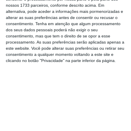
postos, o litro do
diesel
é ser vendido a cerca
nossos 1733 parceiros, conforme descrito acima. Em
de 1
,435 euros.
alternativa, pode aceder a informações mais pormenorizadas e
alterar as suas preferências antes de consentir ou recusar o
consentimento.
Tenha em atenção que algum processamento
dos seus dados pessoais poderá não exigir o seu
Petróleo chega aos 80 dólares. Está em máximos de
consentimento, mas que tem o direito de se opor a esse
2014
processamento. As suas preferências serão aplicadas apenas a
Ler Mais
este website. Você pode alterar suas preferências ou retirar seu
consentimento a qualquer momento voltando a este site e
clicando no botão "Privacidade" na parte inferior da página.
No caso da gasolina, que está a ser
comercializada a 1,644 euros nas “bombas”,
deverá passar para quase 1,67 euros. O
preço
médio da gasolina simples de 95 octanas está
nos 1,564 euros, devendo aumentar entre dois
a 2,5 cêntimos para cerca de 1,59 euros, valor
este que representará um novo máximo
desde meados de 2014.