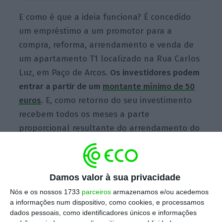
E como é que a ideia funciona? É concedido
um empréstimo a um promotor para a
compra, reforma, arrendamento e venda de
um apartamento T1 localizado na Rua Carlos
Luz, em Paço de Arcos.
Os investidores podem
entrar a partir de um
montante mínimo de 50
euros
. E, como retorno do seu investimento
recebem
todos os meses a parte
proporcional resultante do arrendamento do
imóvel, começando a partir do primeiro mês,
graças ao InstantRent, “a rentabilidade
estimada do arrendamento, sem terem de
Damos valor à sua privacidade
aguardar pela reforma do imóvel e procura
Nós e os nossos 1733
parceiros
armazenamos e/ou acedemos
de inquilino”, explica a empresa em
a informações num dispositivo, como cookies, e processamos
comunicado enviado às redações.
dados pessoais, como identificadores únicos e informações