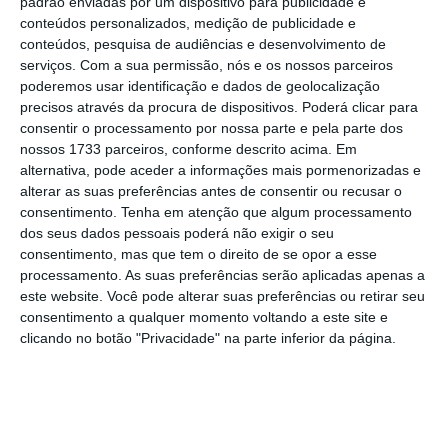
padrão enviadas por um dispositivo para publicidade e
conteúdos personalizados, medição de publicidade e
conteúdos, pesquisa de audiências e desenvolvimento de
serviços.
Com a sua permissão, nós e os nossos parceiros
poderemos usar identificação e dados de geolocalização
precisos através da procura de dispositivos. Poderá clicar para
consentir o processamento por nossa parte e pela parte dos
nossos 1733 parceiros, conforme descrito acima. Em
alternativa, pode aceder a informações mais pormenorizadas e
alterar as suas preferências antes de consentir ou recusar o
consentimento.
Tenha em atenção que algum processamento
dos seus dados pessoais poderá não exigir o seu
consentimento, mas que tem o direito de se opor a esse
processamento. As suas preferências serão aplicadas apenas a
este website. Você pode alterar suas preferências ou retirar seu
O
promotor tem um prazo de cinco anos para
consentimento a qualquer momento voltando a este site e
vender o apartamento,
e todos os
clicando no botão "Privacidade" na parte inferior da página.
investidores que participaram têm direito a
uma fatia do valor correspondente ao
arrendamento do imóvel.