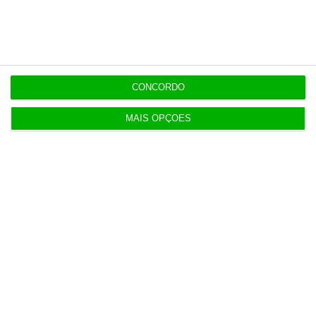
Últimas
15:05
Revitalização da Serra da Estrela é “promessa por
cumprir”
CONCORDO
MAIS OPÇÕES
12:06
Livros pelo Telegram ‘rasgam’ mais de 75 milhões
às editoras
12:00
Banksy custa 175 mil euros aos contribuintes
ingleses
10:21
Preços o Irão continuarão a marcar rumo dos
mercados