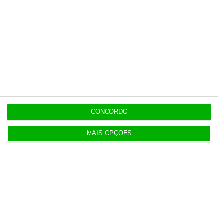
7 Agosto 2026
Bola da ‘mão de deus’ de Maradona em leilão por
dois milhões
7 Agosto 2026
Auditoria à Polícia Judiciaria foi pedida pelo atual
diretor
CONCORDO
7 Agosto 2026
MAIS OPÇÕES
Diretor financeiro da PJ nega obra feita por amigo
de Neves