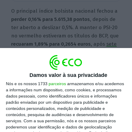
O principal índice bolsista nacional fechou a
perder 0,16% para 5.615,38 pontos
, depois de
ter aberto a deslizar 0,5%. A manter o PSI-20
no vermelho estiveram os títulos do BCP, que
recuaram 1,89% para 0,2654 euros,
após
sete
sessões que lhe valeram uma valorização de
13%
. A empresa dos correios acompanhou o
desempenho do banco e fechou a cair pela
Damos valor à sua privacidade
segunda sessão consecutiva. Recuou 1,20%
Nós e os nossos 1733
parceiros
armazenamos e/ou acedemos
para 2,81 euros.
a informações num dispositivo, como cookies, e processamos
dados pessoais, como identificadores únicos e informações
padrão enviadas por um dispositivo para publicidade e
Ainda nas quedas, destaque para a
Galp
conteúdos personalizados, medição de publicidade e
conteúdos, pesquisa de audiências e desenvolvimento de
Energia, cujos títulos perderam 1,95% para
serviços.
Com a sua permissão, nós e os nossos parceiros
16,09 euros
, no dia em que o barril de Brent
poderemos usar identificação e dados de geolocalização