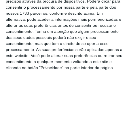
está a cotar nos 76,44 dólares. A
REN foi atrás
precisos através da procura de dispositivos. Poderá clicar para
consentir o processamento por nossa parte e pela parte dos
e recuou 1,27% para 2,334 euros
, assim como a
nossos 1733 parceiros, conforme descrito acima. Em
EDP Renováveis que deslizou 0,61% para 8,15
alternativa, pode aceder a informações mais pormenorizadas e
euros
. A EDP, por seu lado, conseguiu
alterar as suas preferências antes de consentir ou recusar o
consentimento.
Tenha em atenção que algum processamento
valorizar.
dos seus dados pessoais poderá não exigir o seu
consentimento, mas que tem o direito de se opor a esse
processamento. As suas preferências serão aplicadas apenas a
Ao oitavo dia, BCP perde força. Arrasta bolsa de
este website. Você pode alterar suas preferências ou retirar seu
Lisboa
consentimento a qualquer momento voltando a este site e
Ler Mais
clicando no botão "Privacidade" na parte inferior da página.
A impedir uma queda mais expressiva da
bolsa nacional, num dia em que das 18
cotadas, 11 encerraram em queda e uma
inalterada, estiveram os títulos das
papeleiras, que renovaram máximos históricos
— a Altri cresceu 3,76% para 8,84 euros e a