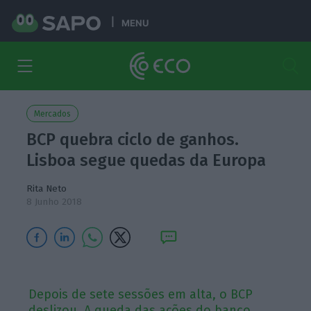
MENU
Mercados
BCP quebra ciclo de ganhos.
Lisboa segue quedas da Europa
Rita Neto
8 Junho 2018
Depois de sete sessões em alta, o BCP
deslizou. A queda das ações do banco