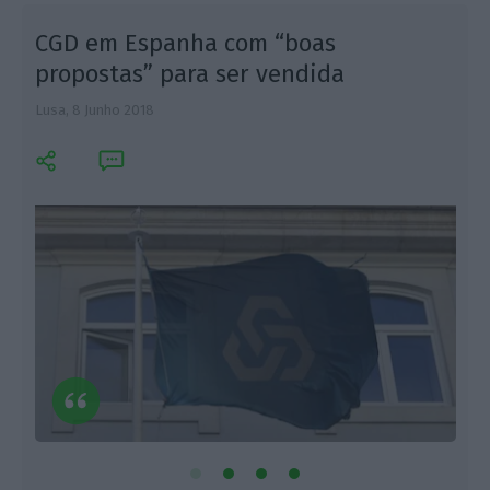
CGD em Espanha com “boas
propostas” para ser vendida
Lusa,
8 Junho 2018
R