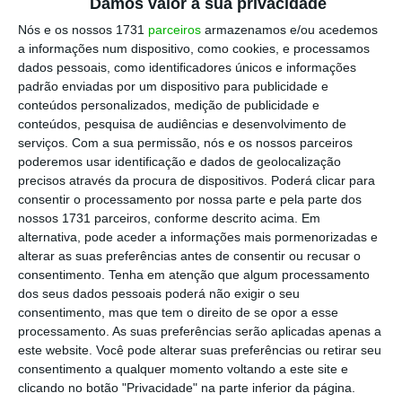
Donald Trump com o propósito de proteger
a
Damos valor à sua privacidade
produção norte-americana, nomeadamente
Nós e os nossos 1731
parceiros
armazenamos e/ou acedemos
a informações num dispositivo, como cookies, e processamos
no aço e alumínio, cujas tarifas aduaneiras
dados pessoais, como identificadores únicos e informações
foram aumentadas, motivando uma
padrão enviadas por um dispositivo para publicidade e
retaliação de vários países.
conteúdos personalizados, medição de publicidade e
conteúdos, pesquisa de audiências e desenvolvimento de
serviços.
Com a sua permissão, nós e os nossos parceiros
Na conferência de imprensa, o primeiro-
poderemos usar identificação e dados de geolocalização
ministro canadiano, Justin Trudeau, disse que
precisos através da procura de dispositivos. Poderá clicar para
consentir o processamento por nossa parte e pela parte dos
as medidas restritivas às importações vão
nossos 1731 parceiros, conforme descrito acima. Em
prejudicar, não só os canadianos, mas
alternativa, pode aceder a informações mais pormenorizadas e
também os trabalhadores norte-americanos:
alterar as suas preferências antes de consentir ou recusar o
consentimento.
Tenha em atenção que algum processamento
“Se eu conseguir fazer o Presidente [dos EUA]
dos seus dados pessoais poderá não exigir o seu
realmente perceber que o que ele está a
consentimento, mas que tem o direito de se opor a esse
fazer é contraproducente aos seus próprios
processamento. As suas preferências serão aplicadas apenas a
este website. Você pode alterar suas preferências ou retirar seu
objetivos, talvez possamos prosseguir de
consentimento a qualquer momento voltando a este site e
forma mais inteligente”, vincou Trudeau.
clicando no botão "Privacidade" na parte inferior da página.