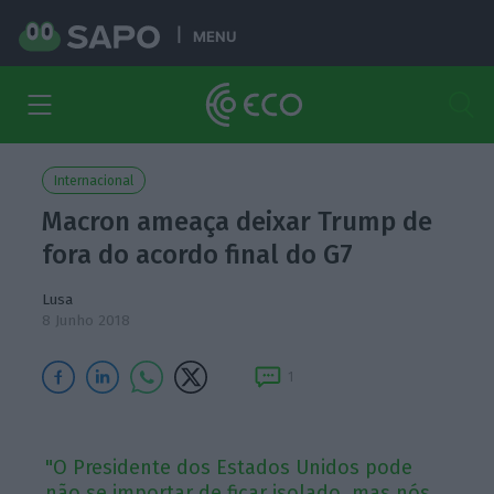
MENU
Internacional
Macron ameaça deixar Trump de
fora do acordo final do G7
Lusa
8 Junho 2018
1
"O Presidente dos Estados Unidos pode
não se importar de ficar isolado, mas nós