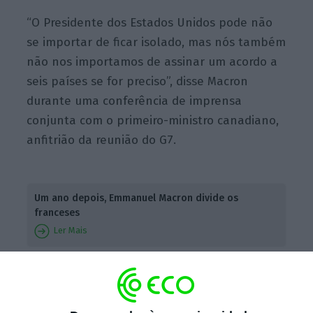
“O Presidente dos Estados Unidos pode não
se importar de ficar isolado, mas nós também
não nos importamos de assinar um acordo a
seis países se for preciso”, disse Macron
durante uma conferência de imprensa
conjunta com o primeiro-ministro canadiano,
anfitrião da reunião do G7.
Um ano depois, Emmanuel Macron divide os
franceses
Ler Mais
As declarações de Macron são o mais recente
episódio na
guerra comercial lançada por