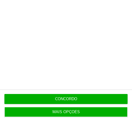
15:05
Revitalização da Serra da Estrela é “promessa por
cumprir”
12:06
Livros pelo Telegram ‘rasgam’ mais de 75 milhões
às editoras
12:00
Banksy custa 175 mil euros aos contribuintes
ingleses
CONCORDO
10:21
Preços o Irão continuarão a marcar rumo dos
MAIS OPÇÕES
mercados