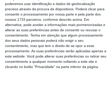
“Tem que ser um processo, como acontece
poderemos usar identificação e dados de geolocalização
nas grandes decisões na Europa, em que
precisos através da procura de dispositivos. Poderá clicar para
todos ganhemos”, reiterou.
consentir o processamento por nossa parte e pela parte dos
nossos 1733 parceiros, conforme descrito acima. Em
alternativa, pode aceder a informações mais pormenorizadas e
"Temos que encontrar um ponto de
alterar as suas preferências antes de consentir ou recusar o
equilíbrio entre os países que são
consentimento.
Tenha em atenção que algum processamento
dos seus dados pessoais poderá não exigir o seu
contribuintes líquidos e os
consentimento, mas que tem o direito de se opor a esse
beneficiários líquidos, que seja
processamento. As suas preferências serão aplicadas apenas a
satisfatório para todos, porque deste
este website. Você pode alterar suas preferências ou retirar seu
processo não podem sair vencedores
consentimento a qualquer momento voltando a este site e
clicando no botão "Privacidade" na parte inferior da página.
nem vencidos.”
Capoulas Santos
Ministro da Agricultura
Neste momento, esclareceu,
uma maioria de
15 países concorda que o orçamento para a
Agricultura “fica aquém das necessidades para