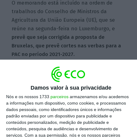
O memorando está incluído na ordem de
trabalhos do Conselho de Ministros da
Agricultura da União Europeia (UE), que se
reúne na segunda-feira no Luxemburgo, e
prevê que seja corrigida a proposta de
Bruxelas, que prevê cortes nas verbas para a
PAC no período 2021-2027.
“Temos que encontrar um ponto de equilíbrio
entre os países que são contribuintes
Damos valor à sua privacidade
líquidos e os beneficiários líquidos, que seja
Nós e os nossos 1733
parceiros
armazenamos e/ou acedemos
satisfatório para todos, porque deste
a informações num dispositivo, como cookies, e processamos
dados pessoais, como identificadores únicos e informações
processo não podem sair vencedores nem
padrão enviadas por um dispositivo para publicidade e
vencidos”, acrescentou Capoulas Santos.
conteúdos personalizados, medição de publicidade e
conteúdos, pesquisa de audiências e desenvolvimento de
serviços.
Com a sua permissão, nós e os nossos parceiros