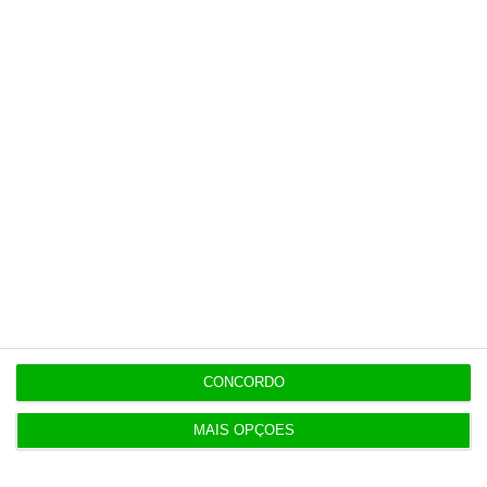
9:45
Sismo sentido de madrugada em concelhos de
Beja e Setúbal
Populares
“Se a centralização conseguir manter o bolo atual
já será uma vitória”
CONCORDO
7 Agosto 2026
MAIS OPÇÕES
IL pede audição a Luís Neves e dono da