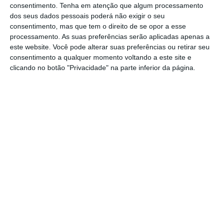
Navigator ganhou 0,59% para 5,10 euros
.
consentimento.
Tenha em atenção que algum processamento
dos seus dados pessoais poderá não exigir o seu
consentimento, mas que tem o direito de se opor a esse
processamento. As suas preferências serão aplicadas apenas a
Papeleiras põem Lisboa a seguir ganhos na Europa
este website. Você pode alterar suas preferências ou retirar seu
Ler Mais
consentimento a qualquer momento voltando a este site e
clicando no botão "Privacidade" na parte inferior da página.
A manter o principal índice bolsista nacional
no verde estiveram ainda as cotadas do setor
energético: a
REN somou 0,16% para 2,48
euros
, assim como a
Galp que ganhou 0,44%
para 17,27 euros
. A
EDP Renováveis cresceu
0,33% para 9,09 euros
e, contrariamente, a
EDP deslizou 0,06% para 3,49 euros
.
A travar uma maior subida do PSI-20
estiveram os títulos do BCP, que recuaram