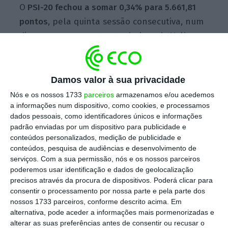
O
PSI-20 fechou a somar 0,34% para 5.661,81
pontos
, pela quinta sessão consecutiva, num
dia em que, nas restantes bolsas do Velho
Continente, a tendência é semelhante. O
Stoxx-600 subiu 0,45% para 386,33 pontos,
assim como o francês CAC-40 que avançou
Damos valor à sua privacidade
0,67% para 5.434,36 pontos.
Nós e os nossos 1733
parceiros
armazenamos e/ou acedemos
a informações num dispositivo, como cookies, e processamos
dados pessoais, como identificadores únicos e informações
padrão enviadas por um dispositivo para publicidade e
De entre as 18 cotadas nacionais, seis
conteúdos personalizados, medição de publicidade e
encerraram em queda, uma inalterada e 11
conteúdos, pesquisa de audiências e desenvolvimento de
em terreno positivo. Destaque para os títulos
serviços.
Com a sua permissão, nós e os nossos parceiros
poderemos usar identificação e dados de geolocalização
das papeleiras: a
Altri somou 2,75% para 8,97
precisos através da procura de dispositivos. Poderá clicar para
euros,
representando a maior subida desta
consentir o processamento por nossa parte e pela parte dos
sessão, tendo mesmo tocado um novo
nossos 1733 parceiros, conforme descrito acima. Em
alternativa, pode aceder a informações mais pormenorizadas e
máximo histórico de 8,99 euros. Por sua vez, a
alterar as suas preferências antes de consentir ou recusar o