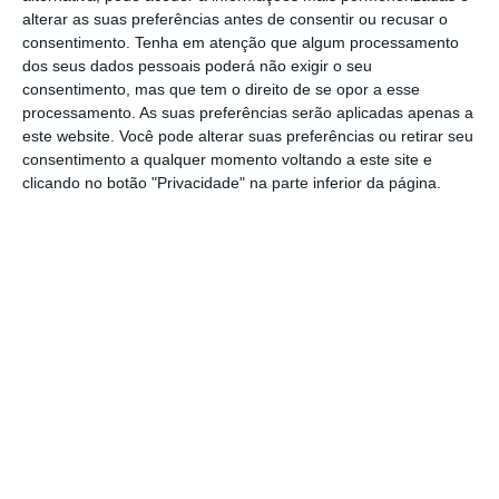
total de 11,6 milhões de passageiros.
alterar as suas preferências antes de consentir ou recusar o
consentimento.
Tenha em atenção que algum processamento
dos seus dados pessoais poderá não exigir o seu
consentimento, mas que tem o direito de se opor a esse
Portela cresce quase tanto em passageiros como
processamento. As suas preferências serão aplicadas apenas a
em queixas
este website. Você pode alterar suas preferências ou retirar seu
Ler Mais
consentimento a qualquer momento voltando a este site e
clicando no botão "Privacidade" na parte inferior da página.
“As perspetivas de evolução do tráfego para o
Verão IATA indiciam um desempenho no
segundo semestre de 2018 que irá acentuar
ainda mais esta tendência”, refere ainda a
gestora dos aeroportos nacionais.
O desvio do
número de passageiros é de 2,2% no grupo de
Lisboa (que inclui os aeroportos da capital, dos
Açores, da Madeira e Beja), enquanto no
aeroporto do Porto é de 1,7% e, em Faro, o
desvio é negativo em 11%.