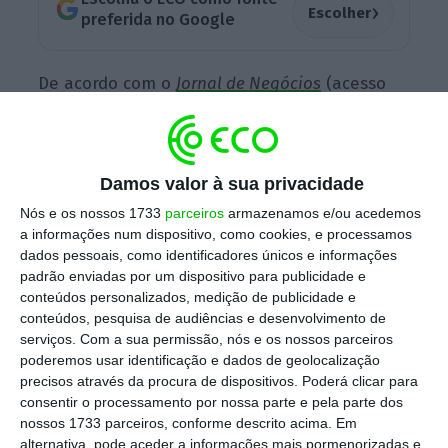
›
Escolher
preferida no Google
De acordo com o
Jornal de Negócios
(acesso
pago), a
ANA vai atualizar as taxas em 1,63% e
1,01%, em Lisboa e no Porto, respetivamente.
E
justifica este aumento com o “desvio relativo
Damos valor à sua privacidade
à estimativa de tráfego inicial, por via de um
Nós e os nossos 1733
parceiros
armazenamos e/ou acedemos
crescimento mais acentuado do número de
a informações num dispositivo, como cookies, e processamos
passageiros do que o previsto”.
dados pessoais, como identificadores únicos e informações
padrão enviadas por um dispositivo para publicidade e
conteúdos personalizados, medição de publicidade e
conteúdos, pesquisa de audiências e desenvolvimento de
Para este ano, a ANA prevê que
Lisboa receba
serviços.
Com a sua permissão, nós e os nossos parceiros
mais 1,1 milhões de passageiros face às
poderemos usar identificação e dados de geolocalização
previsões de tráfego iniciais, para um total de
precisos através da procura de dispositivos. Poderá clicar para
consentir o processamento por nossa parte e pela parte dos
mais de 34,4 milhões.
Já no Porto o desvio face
nossos 1733 parceiros, conforme descrito acima. Em
à nova projeção é de 1,85%.
Estima-se um
alternativa, pode aceder a informações mais pormenorizadas e