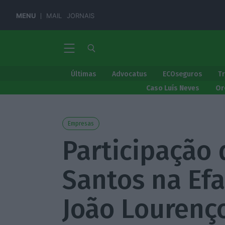
MENU
MAIL
JORNAIS
Últimas
Advocatus
ECOseguros
T
Caso Luís Neves
Or
Empresas
Participação 
Santos na Efa
João Lourenç