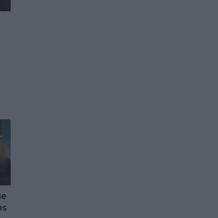
ue
os