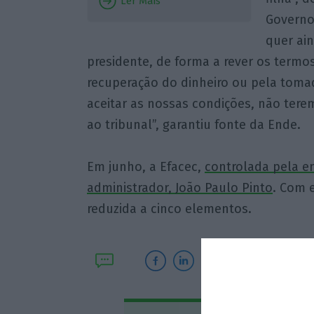
Ler Mais
Governo
quer ain
presidente, de forma a rever os term
recuperação do dinheiro ou pela toma
aceitar as nossas condições, não tere
ao tribunal”, garantiu fonte da Ende.
Em junho, a Efacec,
controlada pela e
administrador, João Paulo Pinto
. Com e
reduzida a cinco elementos.