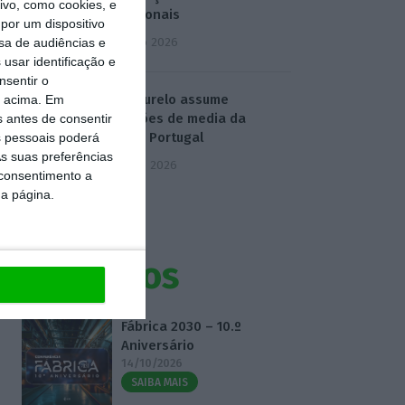
vo, como cookies, e
profissionais
por um dispositivo
4 Agosto 2026
sa de audiências e
usar identificação e
nsentir o
Carla Ourelo assume
o acima. Em
operações de media da
s antes de consentir
Publicis Portugal
 pessoais poderá
s suas preferências
5 Agosto 2026
 consentimento a
da página.
Eventos
Fábrica 2030 – 10.º
Aniversário
14/10/2026
SAIBA MAIS