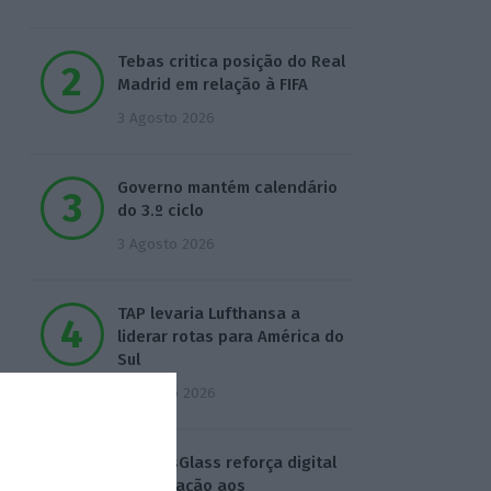
Tebas critica posição do Real
Madrid em relação à FIFA
3 Agosto 2026
Governo mantém calendário
do 3.º ciclo
3 Agosto 2026
TAP levaria Lufthansa a
liderar rotas para América do
Sul
4 Agosto 2026
ExpressGlass reforça digital
para ligação aos