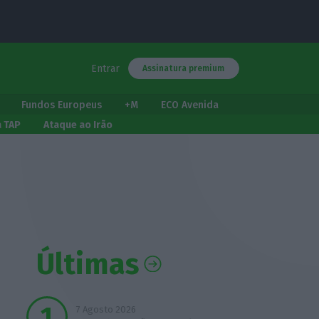
Entrar
Assinatura premium
Fundos Europeus
+M
ECO Avenida
a TAP
Ataque ao Irão
Últimas
7 Agosto 2026