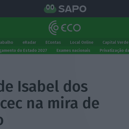
rabalho
eRadar
EContas
Local Online
Capital Verde
çamento do Estado 2027
Exames nacionais
Privatização d
de Isabel dos
cec na mira de
o