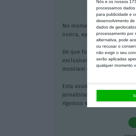
Nós e os nossos 17
Assine o
processamos dados p
para publicidade e 
desenvolvimento de 
No momento em que a infor
dados de geolocaliza
processamento por n
nunca, apoie o jornalismo in
alternativa, pode ac
ou recusar o consen
De que forma? Assine o ECO 
não exigir o seu co
serão aplicadas apen
exclusivas, à opinião que co
qualquer momento vol
mostram o outro lado da hist
Esta assinatura é uma forma
jornalistas. A nossa contrap
M
rigoroso e credível.