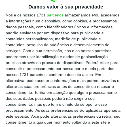
Damos valor à sua privacidade
esgotados e, neste momento, sinceramente,
não contava com isso”, confessa o
Nós e os nossos 1731
parceiros
armazenamos e/ou acedemos
a informações num dispositivo, como cookies, e processamos
responsável.
dados pessoais, como identificadores únicos e informações
padrão enviadas por um dispositivo para publicidade e
conteúdos personalizados, medição de publicidade e
Marcelo: “Aprendeu-se com os fogos do ano
conteúdos, pesquisa de audiências e desenvolvimento de
passado”
serviços.
Com a sua permissão, nós e os nossos parceiros
Ler Mais
poderemos usar identificação e dados de geolocalização
precisos através da procura de dispositivos. Poderá clicar para
consentir o processamento por nossa parte e pela parte dos
No entanto, José Rosa admite que o preocupa
nossos 1731 parceiros, conforme descrito acima. Em
“muito o futuro próximo”. “Vim de Lisboa [no
alternativa, pode aceder a informações mais pormenorizadas e
alterar as suas preferências antes de consentir ou recusar o
sábado] e vim intencionalmente por
consentimento.
Tenha em atenção que algum processamento
Grândola, para passar pela serra e, de facto,
dos seus dados pessoais poderá não exigir o seu
o cenário é desolador. Está tudo queimado”,
consentimento, mas que tem o direito de se opor a esse
processamento. As suas preferências serão aplicadas apenas a
sublinha o responsável do espaço, para logo
este website. Você pode alterar suas preferências ou retirar seu
a seguir deixar um discurso de esperança em
consentimento a qualquer momento voltando a este site e