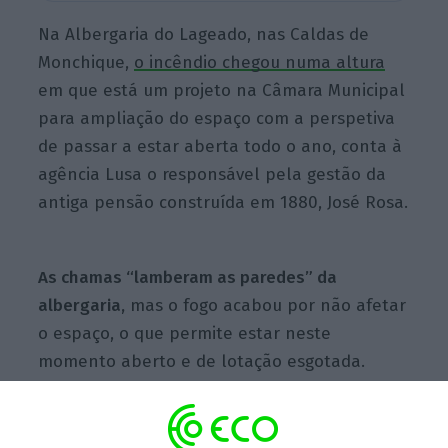
Na Albergaria do Lageado, nas Caldas de
Monchique,
o incêndio chegou numa altura
em que está um projeto na Câmara Municipal
para ampliação do espaço com a perspetiva
de passar a estar aberta todo o ano, conta à
agência Lusa o responsável pela gestão da
antiga pensão construída em 1880, José Rosa.
As chamas “lamberam as paredes” da
albergaria,
mas o fogo acabou por não afetar
o espaço, o que permite estar neste
momento aberto e de lotação esgotada.
“Surpreende-me estarmos cheios. Esperava
ter apenas três ou quatro pessoas – os fiéis
que vêm todos os anos. Mas não, estamos