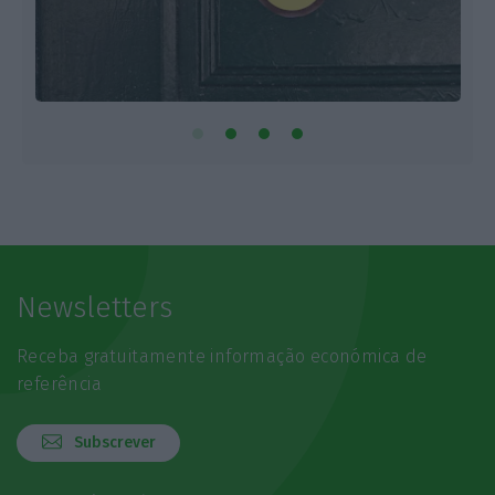
Newsletters
Receba gratuitamente informação económica de
referência
Subscrever