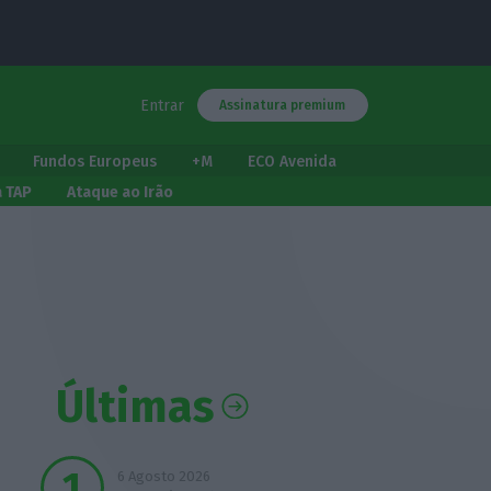
Entrar
Assinatura premium
Fundos Europeus
+M
ECO Avenida
a TAP
Ataque ao Irão
Últimas
6 Agosto 2026