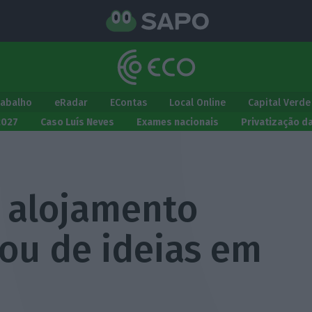
rabalho
eRadar
EContas
Local Online
Capital Verde
2027
Caso Luís Neves
Exames nacionais
Privatização d
o alojamento
dou de ideias em