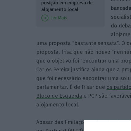
posição em empresa de
bancada
alojamento local
socialis
Ler Mais
do deba
alojamen
uma proposta “bastante sensata”. O d
proposta, frisa que não houve “nenhum
que o objetivo foi “encontrar uma prop
Carlos Pereira justifica ainda que a pr
que foi necessário encontrar uma solu
parlamentar. É de frisar que
os partid
Bloco de Esquerda
e PCP são favorávei
alojamento local.
Apesar das limitações, Eduardo Mirand
em Portugal (ALEP), defende que
o alo