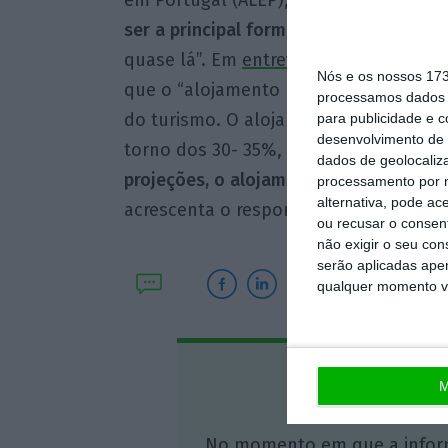
ser a principal forma de alojamento tur
quase lá”. Em
entrevista ao Dinheiro Vi
Nós e os nossos 17
que o “alojamento local é uma tendênc
processamos dados p
do turismo. O alojamento local hoje j
para publicidade e 
desenvolvimento de 
torno dos 30- 35%, estamos a falar de
dados de geolocaliza
projeções, o alojamento local vai ser 
processamento por n
alternativa, pode ac
acrescenta o responsável.
ou recusar o consen
não exigir o seu co
serão aplicadas apen
qualquer momento vol
Assine o
M
No momento em que a infor