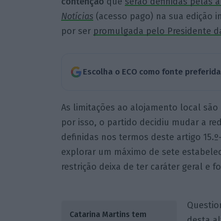
contenção
que
serão definidas pelas 
Notícias
(acesso pago) na sua edição im
por ser
promulgada pelo Presidente d
Escolha o ECO como fonte preferid
As limitações ao alojamento local são
por isso, o partido decidiu mudar a re
definidas nos termos deste artigo 15.
explorar um máximo de sete estabelec
restrição deixa de ter caráter geral e fo
Questio
Catarina Martins tem
desta a