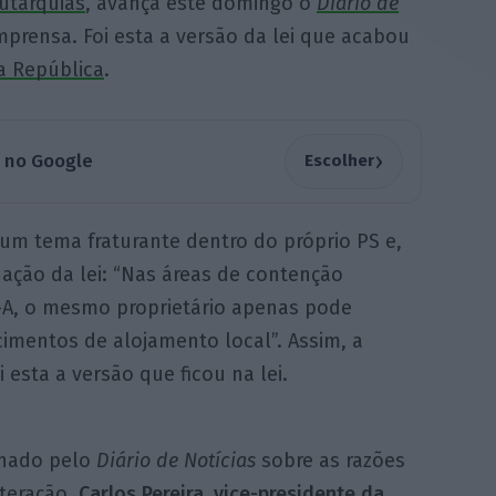
autarquias
, avança este domingo o
Diário de
prensa. Foi esta a versão da lei que acabou
a República
.
›
a no Google
Escolher
 um tema fraturante dentro do próprio PS e,
dação da lei: “Nas áreas de contenção
º-A, o mesmo proprietário apenas pode
imentos de alojamento local”. Assim, a
i esta a versão que ficou na lei.
nado pelo
Diário de Notícias
sobre as razões
lteração,
Carlos Pereira, vice-presidente da