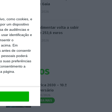
Neves e Gaia
5 Agosto 2026
vo, como cookies, e
por um dispositivo
Cabaz alimentar volta a subir
sa de audiências e
e atinge 253,6 euros
usar identificação e
nsentir o
5 Agosto 2026
o acima. Em
s antes de consentir
 pessoais poderá
s suas preferências
 consentimento a
Eventos
da página.
Fábrica 2030 – 10.º
Aniversário
14/10/2026
SAIBA MAIS