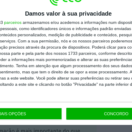
ístico
. E não é preciso crescer muito. Está
Damos valor à sua privacidade
vo
(acesso livre), Eduardo Miranda defende
33
parceiros
armazenamos e/ou acedemos a informações num dispositi
ia interessante, quando hoje é base e pilar
essoais, como identificadores únicos e informações padrão enviadas 
á deve ter, em hóspedes e dormidas, em
conteúdos personalizados, medição de publicidade e conteúdos, pesqui
serviços.
Com a sua permissão, nós e os nossos parceiros poderemos 
 um terço.
Até 2020, mantendo essas
ção precisos através da procura de dispositivos. Poderá clicar para co
a principal forma de alojamento em Portugal
“,
ossa parte e pela parte dos nossos 1733 parceiros, conforme descrit
eder a informações mais pormenorizadas e alterar as suas preferência
timento.
Tenha em atenção que algum processamento dos seus dados
nsentimento, mas que tem o direito de se opor a esse processamento. A
as a este website. Você pode alterar suas preferências ou retirar seu
https://eco.sapo.pt/2018/08/12/restricoes-ao-alojamento-local-ps-mudou-de-ideias-em-cinco-dias/
Copiar
tando a este site e clicando no botão "Privacidade" na parte inferior 
 ECO Premium
AIS OPÇÕES
CONCORDO
mação é mais importante do que