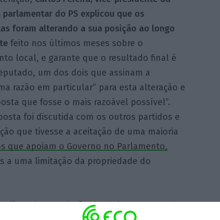
 parlamentar do PS explicou que os
tas foram alterando a sua posição ao longo
te
feito nos últimos meses sobre o
to local, e garante que o resultado final é
eputado, um dos dois que assinam a
a razão em particular” para esta alteração e
osta que fosse o mais razoável possível”.
oposta foi discutida com os outros partidos e
ção que tivesse a aceitação de uma maioria
os que apoiam o Governo no Parlamento,
s a uma limitação da propriedade do
a, líder da Associação do Alojamento Local
jamento local “vai continuar a crescer
e vai