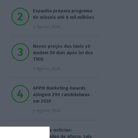
Espanha prepara programa
de mísseis até 6 mil milhões
3 Agosto 2026
Novos preços dos taxis só
mudam 30 dias após lei dos
TVDE
3 Agosto 2026
APPM Marketing Awards
atingem 290 candidaturas
em 2026
4 Agosto 2026
Hoje nas notícias:
certificados de aforro, Luís