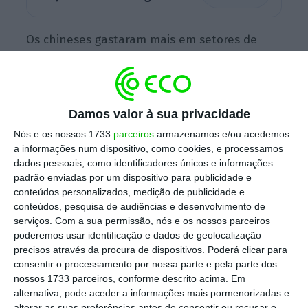
Os chineses gastaram mais em setores de
nicho, incluindo
degustação de whisky,
atividades ao ar livre ou a ver a Aurora Boreal
,
destaca o documento.
Damos valor à sua privacidade
Nós e os nossos 1733
parceiros
armazenamos e/ou acedemos
O mesmo relatório revela que o total mundial
a informações num dispositivo, como cookies, e processamos
dados pessoais, como identificadores únicos e informações
faturado pela indústria do turismo ascendeu
padrão enviadas por um dispositivo para publicidade e
a 1,3 biliões de dólares (cerca de 1,1 biliões de
conteúdos personalizados, medição de publicidade e
euros), no ano passado.
conteúdos, pesquisa de audiências e desenvolvimento de
serviços.
Com a sua permissão, nós e os nossos parceiros
poderemos usar identificação e dados de geolocalização
precisos através da procura de dispositivos. Poderá clicar para
MasterCard quer usar dados para puxar pelo
consentir o processamento por nossa parte e pela parte dos
turismo português
nossos 1733 parceiros, conforme descrito acima. Em
Ler Mais
alternativa, pode aceder a informações mais pormenorizadas e
alterar as suas preferências antes de consentir ou recusar o