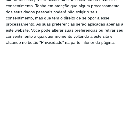
consentimento.
Tenha em atenção que algum processamento
No total, 129 milhões de chineses viajaram
dos seus dados pessoais poderá não exigir o seu
para o estrangeiro em 2017, mais 5,7% do que
consentimento, mas que tem o direito de se opor a esse
no ano anterior.
processamento. As suas preferências serão aplicadas apenas a
este website. Você pode alterar suas preferências ou retirar seu
consentimento a qualquer momento voltando a este site e
A China é o país mais populoso do mundo,
clicando no botão "Privacidade" na parte inferior da página.
com cerca de 1.400 milhões de habitantes. A
maioria dos turistas chineses fica por Hong
Kong e Macau, as duas Regiões
Administrativas Especiais da China, mas o
Sudeste Asiático, Estados Unidos, Europa e
Austrália atraem cada vez mais a nova classe
média chinesa, numa vaga que beneficia
também Portugal.
No ano passado, o número de chineses que