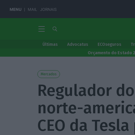
MENU
MAIL
JORNAIS
Últimas
Advocatus
ECOseguros
T
Orçamento do Estado 
Mercados
Regulador d
norte-americ
CEO da Tesla 