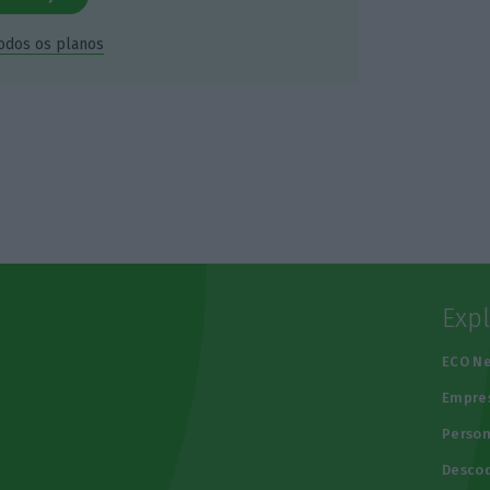
todos os planos
Exp
e
ECO N
Empre
Person
Descod