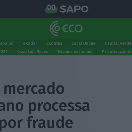
rabalho
eRadar
EContas
Local Online
Capital Verde
2027
Caso Luís Neves
Exames nacionais
Privatização d
o mercado
ano processa
por fraude