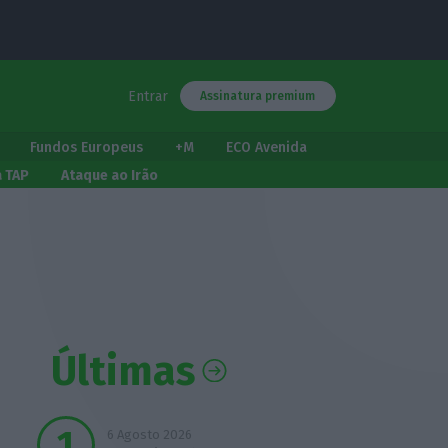
Entrar
Assinatura premium
Fundos Europeus
+M
ECO Avenida
a TAP
Ataque ao Irão
Últimas
6 Agosto 2026