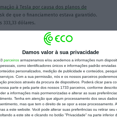
imação à Tesla por causa dos planos de
sk de que o financiamento estava garantido.
 333,33 dólares.
egulador acusa Musk de ter fabricado a
rie de afirmações falsas e enganadoras feitas
Damos valor à sua privacidade
iz a SEC. “Na realidade, Musk nem sequer
33
parceiros
armazenamos e/ou acedemos a informações num dispositi
do condições chave do negócio, incluindo
essoais, como identificadores únicos e informações padrão enviadas 
e financiamento”, acrescenta a SEC na queixa
conteúdos personalizados, medição de publicidade e conteúdos, pesqui
serviços.
Com a sua permissão, nós e os nossos parceiros poderemos 
unal federal de Manhattan, menos de dois
ção precisos através da procura de dispositivos. Poderá clicar para co
ossa parte e pela parte dos nossos 1733 parceiros, conforme descrit
eder a informações mais pormenorizadas e alterar as suas preferência
timento.
Tenha em atenção que algum processamento dos seus dados
all
nsentimento, mas que tem o direito de se opor a esse processamento. A
as a este website. Você pode alterar suas preferências ou retirar seu
tando a este site e clicando no botão "Privacidade" na parte inferior 