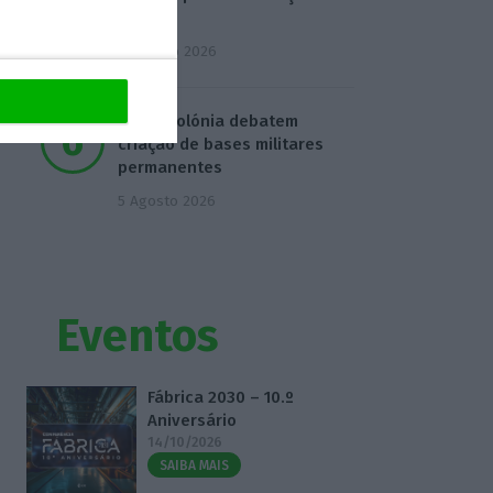
água
4 Agosto 2026
EUA e Polónia debatem
criação de bases militares
permanentes
5 Agosto 2026
Eventos
Fábrica 2030 – 10.º
Aniversário
14/10/2026
SAIBA MAIS