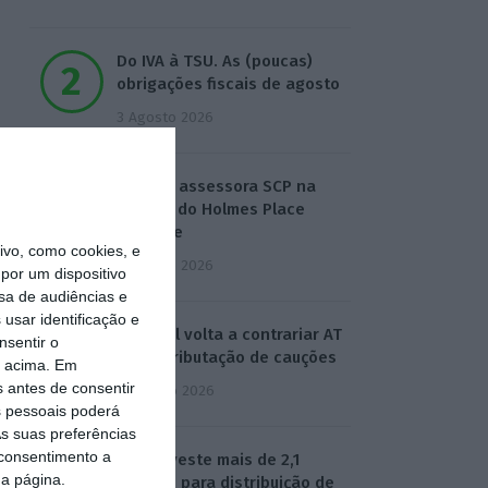
Do IVA à TSU. As (poucas)
obrigações fiscais de agosto
3 Agosto 2026
Sérvulo assessora SCP na
compra do Holmes Place
Alvalade
vo, como cookies, e
3 Agosto 2026
por um dispositivo
sa de audiências e
usar identificação e
Tribunal volta a contrariar AT
nsentir o
sobre tributação de cauções
o acima. Em
s antes de consentir
4 Agosto 2026
 pessoais poderá
s suas preferências
 consentimento a
Beja investe mais de 2,1
da página.
milhões para distribuição de