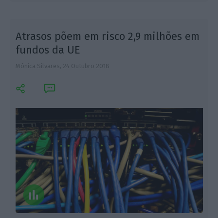
Atrasos põem em risco 2,9 milhões em
fundos da UE
Mónica Silvares,
24 Outubro 2018
L