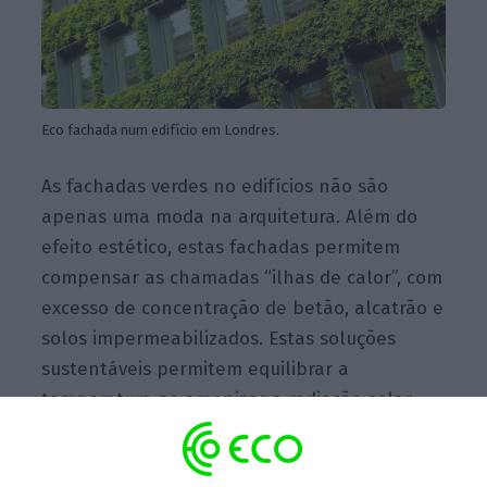
Eco fachada num edifício em Londres.
As fachadas verdes no edifícios não são
apenas uma moda na arquitetura. Além do
efeito estético, estas fachadas permitem
compensar as chamadas “ilhas de calor”, com
excesso de concentração de betão, alcatrão e
solos impermeabilizados. Estas soluções
sustentáveis permitem equilibrar a
temperatura ao amenizar a radiação solar,
além de diminuir a poluição em até 30% e
reduzir o barulho externo
.