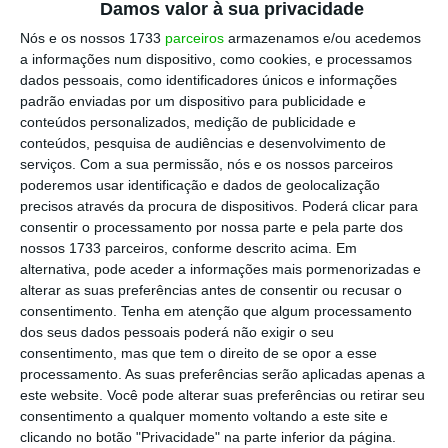
Damos valor à sua privacidade
Nós e os nossos 1733
parceiros
armazenamos e/ou acedemos
Em Portugal há equipas a tentar aperfeiçoar
a informações num dispositivo, como cookies, e processamos
estas soluções.
Um grupo de investigadores,
dados pessoais, como identificadores únicos e informações
padrão enviadas por um dispositivo para publicidade e
do Instituto de Investigação e
conteúdos personalizados, medição de publicidade e
Desenvolvimento Tecnológico para a
conteúdos, pesquisa de audiências e desenvolvimento de
Construção, Energia, Ambiente e
serviços.
Com a sua permissão, nós e os nossos parceiros
poderemos usar identificação e dados de geolocalização
Sustentabilidade (ITeCons) da Universidade
precisos através da procura de dispositivos. Poderá clicar para
de Coimbra, está a desenvolver um novo tipo
consentir o processamento por nossa parte e pela parte dos
de argamassa, biorecetiva. Ou seja, modificar
nossos 1733 parceiros, conforme descrito acima. Em
alternativa, pode aceder a informações mais pormenorizadas e
as argamassas convencionais para aumentar
alterar as suas preferências antes de consentir ou recusar o
a biorecetividade a organismos vivos e
consentimento.
Tenha em atenção que algum processamento
transformá-las em substrato para o
dos seus dados pessoais poderá não exigir o seu
consentimento, mas que tem o direito de se opor a esse
desenvolvimento de vegetação, explica o
processamento. As suas preferências serão aplicadas apenas a
comunicado do consórcio INOV C 2020. Esta
é
este website. Você pode alterar suas preferências ou retirar seu
“
uma forma de responder ao desafio da
consentimento a qualquer momento voltando a este site e
clicando no botão "Privacidade" na parte inferior da página.
construção sustentável”,
porque a argamassa