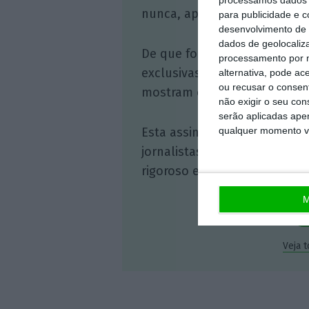
nunca, apoie o jornalismo in
para publicidade e 
desenvolvimento de 
dados de geolocaliza
De que forma? Assine o ECO 
processamento por n
exclusivas, à opinião que co
alternativa, pode ac
ou recusar o consen
mostram o outro lado da hist
não exigir o seu co
serão aplicadas apen
qualquer momento vol
Esta assinatura é uma forma
jornalistas. A nossa contrap
rigoroso e credível.
M
Veja 