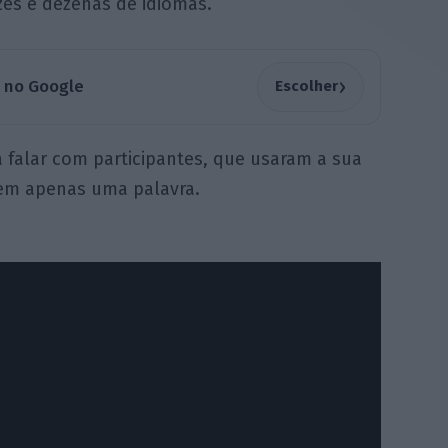
zes e dezenas de idiomas.
›
a no Google
Escolher
 falar com participantes, que usaram a sua
 em apenas uma palavra.