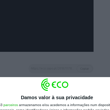
https://eco.sapo.pt/2018/11/10/espetacular-estimulante-e-inspirador-em-quantas-linguas-se-diz-web-summit/
Copiar
 ECO Premium
Damos valor à sua privacidade
33
parceiros
armazenamos e/ou acedemos a informações num dispositi
mação é mais importante do que
essoais, como identificadores únicos e informações padrão enviadas 