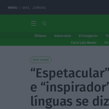
MENU
MAIL
JORNAIS
Últimas
Advocatus
ECOseguros
T
Caso Luís Neves
Or
Web Summit
“Espetacular”
e “inspirador
línguas se d