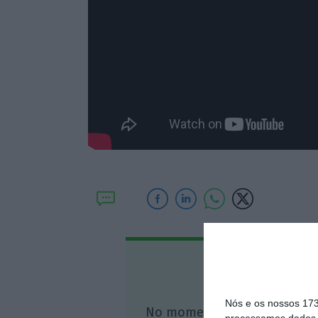
Assine o
Nós e os nossos 17
No momento em que a infor
processamos dados p