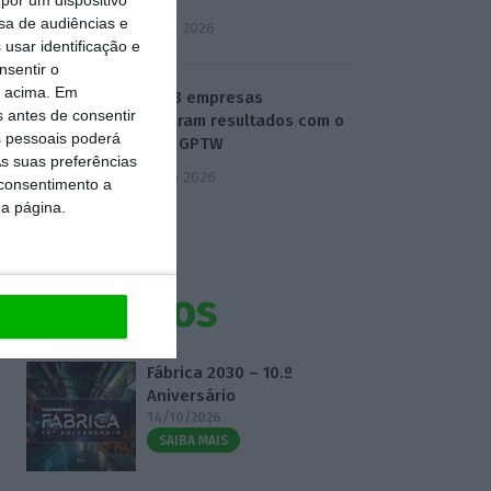
sa de audiências e
5 Agosto 2026
usar identificação e
nsentir o
o acima. Em
Como 23 empresas
s antes de consentir
alcançaram resultados com o
 pessoais poderá
modelo GPTW
s suas preferências
6 Agosto 2026
 consentimento a
da página.
Eventos
Fábrica 2030 – 10.º
Aniversário
14/10/2026
SAIBA MAIS