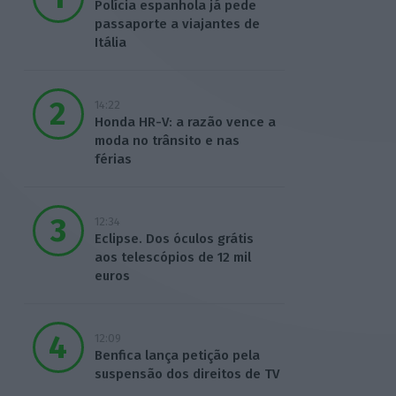
Polícia espanhola já pede
passaporte a viajantes de
Itália
14:22
Honda HR-V: a razão vence a
moda no trânsito e nas
férias
12:34
Eclipse. Dos óculos grátis
aos telescópios de 12 mil
euros
12:09
Benfica lança petição pela
suspensão dos direitos de TV