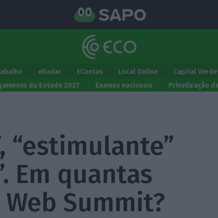
rabalho
eRadar
EContas
Local Online
Capital Verde
çamento do Estado 2027
Exames nacionais
Privatização d
, “estimulante”
”. Em quantas
iz Web Summit?