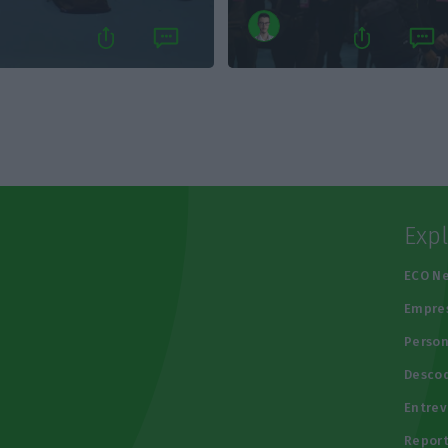
Exp
e
ECO N
Empre
Person
Descod
Entrev
Repor