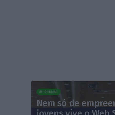
REPORTAGEM
Nem só de empree
jovens vive o Web