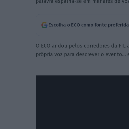
palavra espalha-se em milhares de vo
Escolha o ECO como fonte preferid
O ECO andou pelos corredores da FIL a
própria voz para descrever o evento…