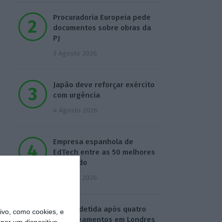
Procuradoria Europeia pede
documentos sobre obras da
PJ
3 Agosto 2026
Japão deve reforçar exército
com urgência
4 Agosto 2026
Empresa espanhola de
EdTech entre as 50 melhores
do mundo
5 Agosto 2026
Mulher detida após quatro
vo, como cookies, e
esfaqueamentos em Londres
por um dispositivo