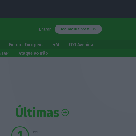
Entrar
Assinatura premium
Fundos Europeus
+M
ECO Avenida
a TAP
Ataque ao Irão
Últimas
15:17