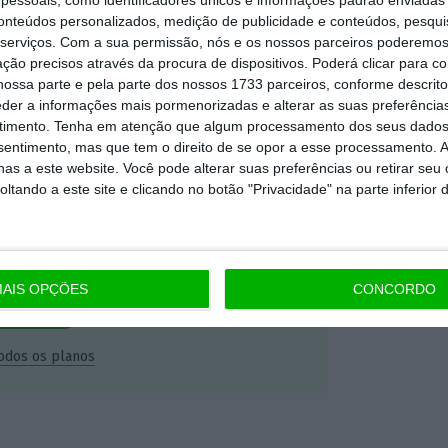
dependente e rigoroso.
conteúdos personalizados, medição de publicidade e conteúdos, pesqui
serviços.
Com a sua permissão, nós e os nossos parceiros poderemos 
ção precisos através da procura de dispositivos. Poderá clicar para co
Premium e tenha acesso a notícias
ossa parte e pela parte dos nossos 1733 parceiros, conforme descrit
nta, às reportagens e especiais que
eder a informações mais pormenorizadas e alterar as suas preferência
timento.
Tenha em atenção que algum processamento dos seus dados
ória.
nsentimento, mas que tem o direito de se opor a esse processamento. A
as a este website. Você pode alterar suas preferências ou retirar seu
tando a este site e clicando no botão "Privacidade" na parte inferior 
 de apoiar o ECO e os seus
artida é o jornalismo independente,
AIS OPÇÕES
CONCORDO
Assine já
todos os planos