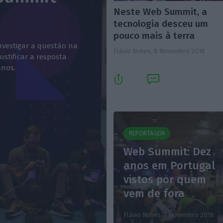
Neste Web Summit, a
8
tecnologia desceu um
pouco mais à terra
nvestigar a questão na
Flávio Nunes,
8 Novembro 2018
ustificar a resposta
anos.
REPORTAGEM
Web Summit: Dez
anos em Portugal
vistos por quem
vem de fora
Flávio Nunes,
7 Novembro 2018