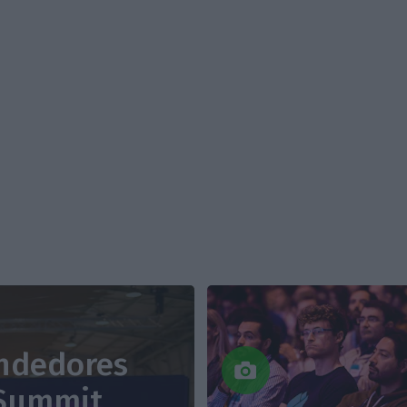
ndedores
 Summit