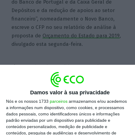
do Banco de Portugal e da Caixa Geral de
Depósitos e da redução de apoios ao setor
financeiro”, nomeadamente o Novo Banco,
escreve o
CFP
no seu relatório de análise à
proposta de
Orçamento do Estado para 2019
,
divulgado esta segunda-feira.
Já
os “efeitos das medidas que a ação
discricionária do decisor político se propõe
introduzir em 2019 têm um contributo negativo
(ainda que limitado) para a redução do défice
Damos valor à sua privacidade
orçamental”,
constata o
CFP
. “Este contributo
Nós e os nossos 1733
parceiros
armazenamos e/ou acedemos
a informações num dispositivo, como cookies, e processamos
seria ampliado se as poupanças em juros não
dados pessoais, como identificadores únicos e informações
fossem consideradas pelo Ministério das
padrão enviadas por um dispositivo para publicidade e
Finanças como uma medida de política”,
conteúdos personalizados, medição de publicidade e
conteúdos, pesquisa de audiências e desenvolvimento de
alerta ainda o documento.