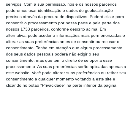
serviços.
Com a sua permissão, nós e os nossos parceiros
poderemos usar identificação e dados de geolocalização
precisos através da procura de dispositivos. Poderá clicar para
consentir o processamento por nossa parte e pela parte dos
nossos 1733 parceiros, conforme descrito acima. Em
alternativa, pode aceder a informações mais pormenorizadas e
alterar as suas preferências antes de consentir ou recusar o
consentimento.
Tenha em atenção que algum processamento
dos seus dados pessoais poderá não exigir o seu
consentimento, mas que tem o direito de se opor a esse
processamento. As suas preferências serão aplicadas apenas a
este website. Você pode alterar suas preferências ou retirar seu
Fonte: Ministério das Finanças. Cálculos do CFP. Nota: Valores
consentimento a qualquer momento voltando a este site e
positivos/negativos contribuem para o aumento/redução do
clicando no botão "Privacidade" na parte inferior da página.
défice. O efeito das medidas temporárias (one-off)
corresponde à variação entre as medidas consideradas pelo
CFP para os anos de 2019 e de 2018.
A penalizar as contas públicas estará
também o
“contributo negativo” de 981
milhões de euros das medidas que foram