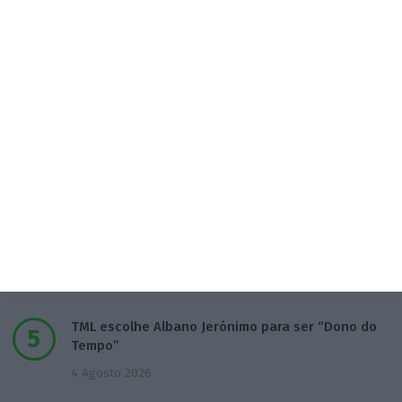
Candidaturas prolongadas até 10 de setembro
3 Agosto 2026
Há 2 candidatos a fornecer comboios de alta
velocidade à CP
3 Agosto 2026
Publicado contrato com consultora para pôr
ordem nos exames
4 Agosto 2026
TML escolhe Albano Jerónimo para ser “Dono do
Tempo”
4 Agosto 2026