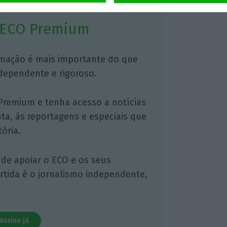
 ECO Premium
mação é mais importante do que
dependente e rigoroso.
Premium e tenha acesso a notícias
nta, às reportagens e especiais que
ória.
 de apoiar o ECO e os seus
artida é o jornalismo independente,
Assine já