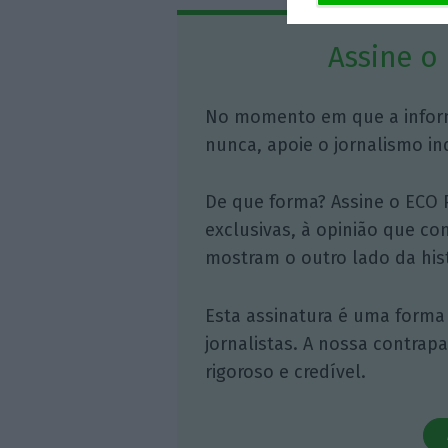
Assine o
No momento em que a infor
nunca, apoie o jornalismo in
De que forma? Assine o ECO 
exclusivas, à opinião que co
mostram o outro lado da hist
Esta assinatura é uma forma
jornalistas. A nossa contrap
rigoroso e credível.