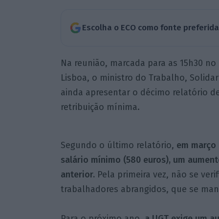
Escolha o ECO como fonte preferid
Na reunião, marcada para as 15h30 no
Lisboa, o ministro do Trabalho, Solidari
ainda apresentar o décimo relatório
retribuição mínima.
Segundo o último relatório,
em março h
salário mínimo (580 euros), um aumen
anterior.
Pela primeira vez, não se ve
trabalhadores abrangidos, que se ma
Para o próximo ano,
a UGT exige um au