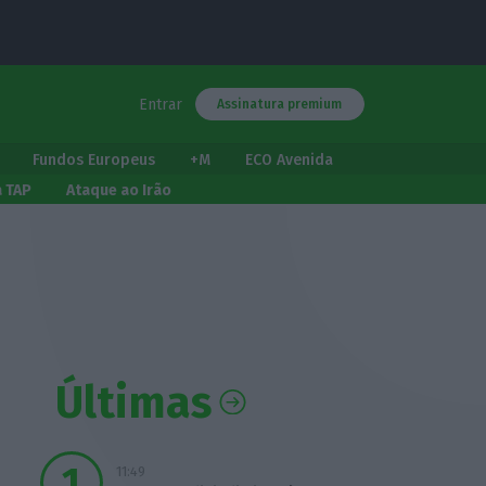
Entrar
Assinatura premium
Fundos Europeus
+M
ECO Avenida
a TAP
Ataque ao Irão
Últimas
11:49