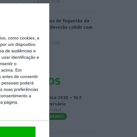
4 Agosto 2026
Destroços de foguetão da
SpaceX deverão colidir com
Lua
vo, como cookies, e
5 Agosto 2026
por um dispositivo
sa de audiências e
usar identificação e
nsentir o
o acima. Em
Eventos
s antes de consentir
 pessoais poderá
s suas preferências
 consentimento a
Fábrica 2030 – 10.º
da página.
Aniversário
14/10/2026
SAIBA MAIS