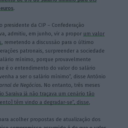
 euros
.
o presidente da CIP – Confederação
va, admitiu, em junho, vir a propor
um valor
s
, remetendo a discussão para o último
derações patronais, surpreender a sociedade
salário mínimo, porque provavelmente
e é o entendimento do valor do salário
enha a ser o salário mínimo”, disse António
Jornal de Negócios
. No entanto, três meses
o Saraiva já não traçava um cenário tão
ento] têm vindo a degradar-se”, disse
,
ara acolher propostas de atualização dos
nico compromisso assumido é de que o valor