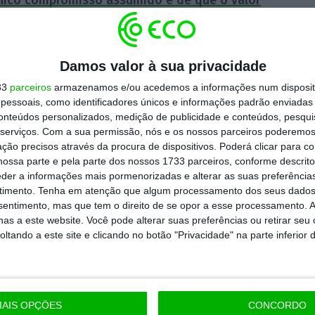
omo está expresso no programa do Executivo.
es de euros, no Orçamento do Estado para
Damos valor à sua privacidade
imo, o que pressupõe um aumento de 5% da
33
parceiros
armazenamos e/ou acedemos a informações num dispositi
essoais, como identificadores únicos e informações padrão enviadas 
sta terça-feira o
Dinheiro Vivo
(acesso livre).
conteúdos personalizados, medição de publicidade e conteúdos, pesqui
hado, o impacto da subida do salário mínimo
serviços.
Com a sua permissão, nós e os nossos parceiros poderemos 
á inferior ao registado em 2018, porque o
ção precisos através da procura de dispositivos. Poderá clicar para co
ossa parte e pela parte dos nossos 1733 parceiros, conforme descrit
arreiras vai retirar milhares de
eder a informações mais pormenorizadas e alterar as suas preferência
mínimo, já que passam a ter como
timento.
Tenha em atenção que algum processamento dos seus dados
nsentimento, mas que tem o direito de se opor a esse processamento. A
os.
O ano passado a subida custou 20 milhões
as a este website. Você pode alterar suas preferências ou retirar seu
tando a este site e clicando no botão "Privacidade" na parte inferior 
https://eco.sapo.pt/2018/11/13/governo-e-parceiros-sociais-comecam-hoje-a-discutir-aumento-do-salario-minimo/
Copiar
AIS OPÇÕES
CONCORDO