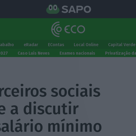
rabalho
eRadar
EContas
Local Online
Capital Verde
2027
Caso Luís Neves
Exames nacionais
Privatização d
ceiros sociais
 a discutir
alário mínimo