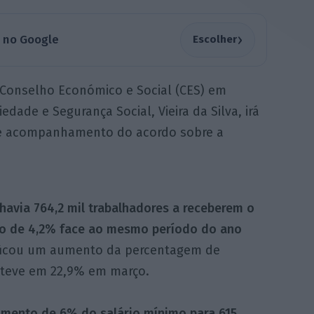
›
a no Google
Escolher
 Conselho Económico e Social (CES) em
edade e Segurança Social, Vieira da Silva, irá
 de acompanhamento do acordo sobre a
avia 764,2 mil trabalhadores a receberem o
to de 4,2% face ao mesmo período do ano
rificou um aumento da percentagem de
nteve em 22,9% em março.
mento de 6% do salário mínimo para 615