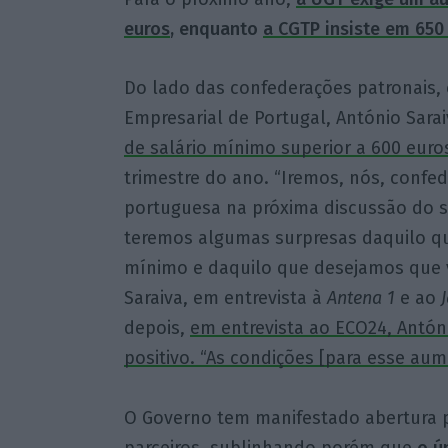
euros
, enquanto
a CGTP insiste em 650
Do lado das confederações patronais, 
Empresarial de Portugal, António Sarai
de salário mínimo superior a 600 euro
trimestre do ano. “Iremos, nós, confe
portuguesa na próxima discussão do 
teremos algumas surpresas daquilo qu
mínimo e daquilo que desejamos que v
Saraiva, em entrevista à
Antena 1
e ao
depois,
em entrevista ao ECO24, Antóni
positivo. “As condições [para esse aum
O Governo tem manifestado abertura p
parceiros, sublinhando porém que
o ú