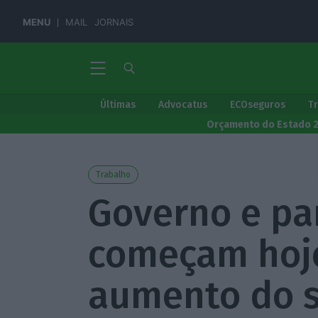
MENU
MAIL
JORNAIS
Últimas
Advocatus
ECOseguros
T
Orçamento do Estado 
Trabalho
Governo e par
começam hoje
aumento do s