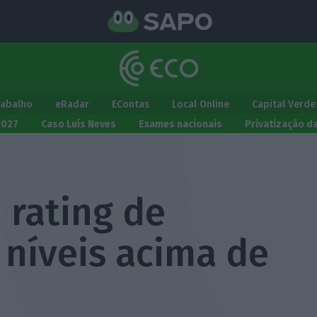
rabalho
eRadar
EContas
Local Online
Capital Verde
2027
Caso Luís Neves
Exames nacionais
Privatização d
 rating de
 níveis acima de