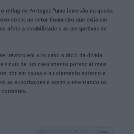
a o
rating
de Portugal: “uma inversão na queda
novo stress no setor financeiro que exija um
/ou afete a estabilidade e as perspetivas de
er revisto em alto caso o rácio da dívida
e sinais de um crescimento potencial mais
 sem pôr em causa o ajustamento externo e
sem as exportações e assim aumentando os
 correntes.
https://eco.sapo.pt/2018/11/30/fitch-mantem-rating-de-portugal-dois-niveis-acima-de-lixo-2/
Copiar