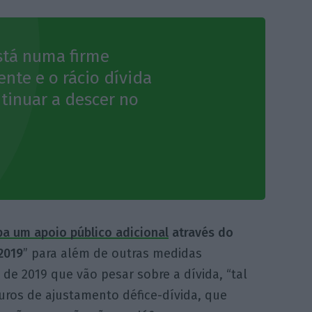
está numa firme
nte e o rácio dívida
ntinuar a descer no
a um apoio público adicional
através do
2019
” para além de outras medidas
 de 2019 que vão pesar sobre a dívida, “tal
uros de ajustamento défice-dívida, que