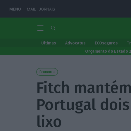
MENU
MAIL
JORNAIS
Últimas
Advocatus
ECOseguros
T
Orçamento do Estado 
Economia
Fitch mantém
Portugal dois
lixo