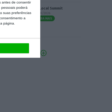
s antes de consentir
 pessoais poderá
3.º Local Summit
s suas preferências
07/10/2026
 consentimento a
SAIBA MAIS
da página.