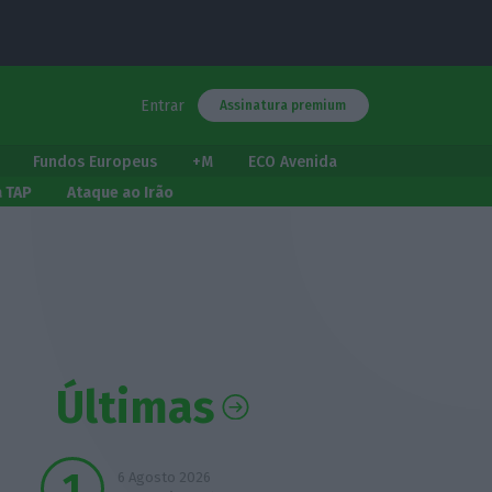
Entrar
Assinatura premium
Fundos Europeus
+M
ECO Avenida
a TAP
Ataque ao Irão
Últimas
6 Agosto 2026