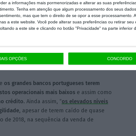
eder a informações mais pormenorizadas e alterar as suas preferência
elevadas , as baixas
timento.
Tenha em atenção que algum processamento dos seus dados
tão garantidas por um
nsentimento, mas que tem o direito de se opor a esse processamento. A
as a este website. Você pode alterar suas preferências ou retirar seu
mentando a resiliência
tando a este site e clicando no botão "Privacidade" na parte inferior 
.
AIS OPÇÕES
CONCORDO
de
os grandes bancos portugueses terem
stos operacionais mais baixos
e assim como
o crédito
. Ainda assim, “
os elevados níveis
gilidade
, apesar de terem caído de quase
ho de 2018, na sequência da venda de