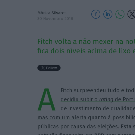
Mónica Silvares
30 Novembro 2018
Fitch volta a não mexer na no
fica dois níveis acima de lix
A
Fitch surpreendeu tudo e t
decidiu subir o
rating
de Portu
de investimento de qualidad
mas com um alerta
quanto à possibili
públicas por causa das eleições.
Esta 