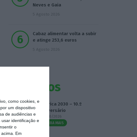
Neves e Gaia
5 Agosto 2026
Cabaz alimentar volta a subir
e atinge 253,6 euros
5 Agosto 2026
Eventos
vo, como cookies, e
Fábrica 2030 – 10.º
por um dispositivo
Aniversário
sa de audiências e
14/10/2026
usar identificação e
SAIBA MAIS
nsentir o
o acima. Em