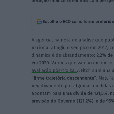
notação financeira em BBB com perspet
Escolha o ECO como fonte preferid
A agência,
na nota de análise que publ
nacional atingiu o seu pico em 2017, 
dinâmica é de abrandamento:
2,2% de 
em 2020
. Valores que
vão ao encontro 
avaliação pós-troika.
A Fitch sublinha
“firme trajetória descendente”
. Mas, “
negativamente por algumas medidas ext
apontam para
uma dívida de 121,5%, no
previsão do Governo (121,2%), e de 95