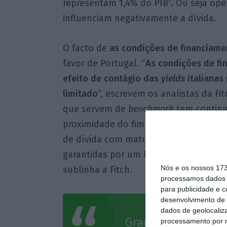
representam 1,4% do PIB”. Ou seja op
influenciam negativamente a dívida.
O facto de
as condições de financiame
favor de Portugal. “
As condições de fi
efeito de contágio das
yields
italianas
limitado
“, escrevem os analistas da Fi
que servem de
benchmark
tem continu
proximidade do fim do programa de
qu
de dívida com maturidades mais elevad
garantidas por um longo período, aume
Nós e os nossos 17
sublinha a Fitch.
processamos dados p
para publicidade e 
desenvolvimento de 
dados de geolocaliza
Graças à emissão 
processamento por n