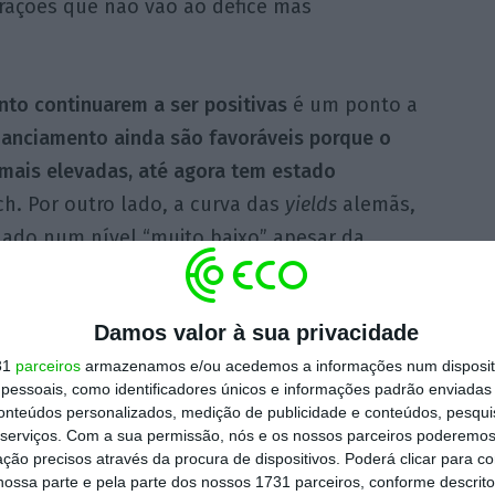
erações que não vão ao défice mas
nto continuarem a ser positivas
é um ponto a
nanciamento ainda são favoráveis porque o
 mais elevadas, até agora tem estado
tch. Por outro lado, a curva das
yields
alemãs,
ado num nível “muito baixo” apesar da
antitative easing
do BCE. “Graças à emissão
as , as baixas taxas de juros estão
Damos valor à sua privacidade
ntando a resiliência a choques futuros”,
31
parceiros
armazenamos e/ou acedemos a informações num dispositi
essoais, como identificadores únicos e informações padrão enviadas 
conteúdos personalizados, medição de publicidade e conteúdos, pesqui
serviços.
Com a sua permissão, nós e os nossos parceiros poderemos 
ção precisos através da procura de dispositivos. Poderá clicar para co
de dívida com
ossa parte e pela parte dos nossos 1731 parceiros, conforme descrit