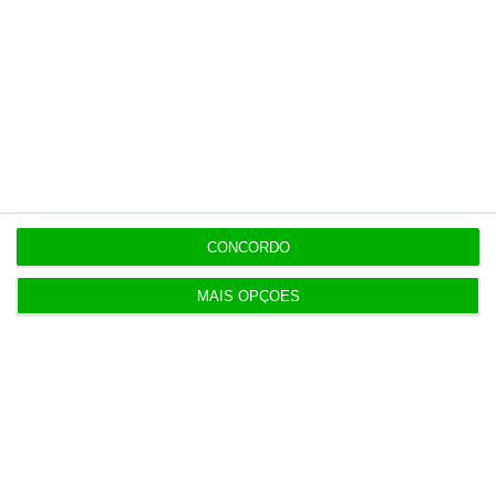
6 Agosto 2026
Seguro: “inaceitável” que Estado se demita do
apoio social
6 Agosto 2026
Praias com “impactos significativos” devido ao
mau tempo
CONCORDO
6 Agosto 2026
MAIS OPÇÕES
Vending de Oliveira do Bairro compra fábrica de
copos e café