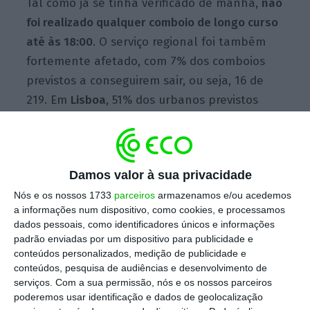
Tal como já se tinha verificado de manhã,
não
foi realizado qualquer comboio de longo curso
até às 18:00
. O serviço regional foi também
fortemente afetado, com 7% dos comboios
previstos a conseguirem sair, ou seja, 16 de
219. Em
Lisboa,
51% dos urbanos previstos
realizaram-se, ou seja, 248 composições em
484 previstas. Já no
Porto,
fizeram-se 58% das
viagens, 113, sendo que estavam previstas
Damos valor à sua privacidade
193.
Nós e os nossos 1733
parceiros
armazenamos e/ou acedemos
a informações num dispositivo, como cookies, e processamos
dados pessoais, como identificadores únicos e informações
A
Fertagus, por sua vez, que temia ser afetada
padrão enviadas por um dispositivo para publicidade e
pela paralisação, registou uma operação
conteúdos personalizados, medição de publicidade e
normal até às 18:00
, com todos os comboios
conteúdos, pesquisa de audiências e desenvolvimento de
serviços.
Com a sua permissão, nós e os nossos parceiros
previstos a serem realizados, avançou fonte
poderemos usar identificação e dados de geolocalização
oficial à Lusa.