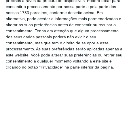
precisos através da procura de dispositivos. Poderá clicar para
consentir o processamento por nossa parte e pela parte dos
nossos 1733 parceiros, conforme descrito acima. Em
A greve dos ferroviários iniciou-se às 00:00,
alternativa, pode aceder a informações mais pormenorizadas e
sem serviços mínimos nem transportes
alterar as suas preferências antes de consentir ou recusar o
alternativos
. A paralisação abrange
consentimento.
Tenha em atenção que algum processamento
dos seus dados pessoais poderá não exigir o seu
trabalhadores da CP-Comboios de Portugal,
consentimento, mas que tem o direito de se opor a esse
Infraestruturas de Portugal (IP) e Empresa de
processamento. As suas preferências serão aplicadas apenas a
Manutenção de Equipamento Ferroviário
este website. Você pode alterar suas preferências ou retirar seu
consentimento a qualquer momento voltando a este site e
(EMEF) e visa
reivindicar a aplicação dos
clicando no botão "Privacidade" na parte inferior da página.
acordos assinados com o Governo e
administrações das empresas
.
“Esta é uma luta de todos a partir de
processos distintos que estão perante o
mesmo bloqueio do Governo e o que se exige
é que haja negociação séria e construtiva”, lê-
se num comunicado da Fectrans, a Federação