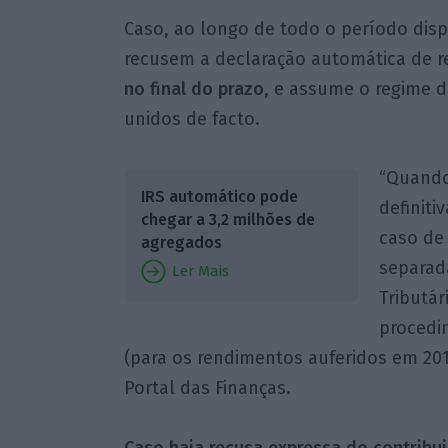
Caso, ao longo de todo o período disp
recusem a declaração automática de 
no final do prazo
, e assume o regime 
unidos de facto.
“Quando
IRS automático pode
definiti
chegar a 3,2 milhões de
caso de 
agregados
separada
Ler Mais
Tributá
procedi
(para os rendimentos auferidos em 2018
Portal das Finanças.
Caso haja recusa expressa do contribuin