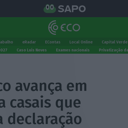
rabalho
eRadar
EContas
Local Online
Capital Verde
2027
Caso Luís Neves
Exames nacionais
Privatização d
co avança em
a casais que
a declaração