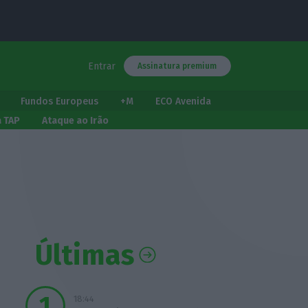
Entrar
Assinatura premium
Fundos Europeus
+M
ECO Avenida
a TAP
Ataque ao Irão
Últimas
18:44