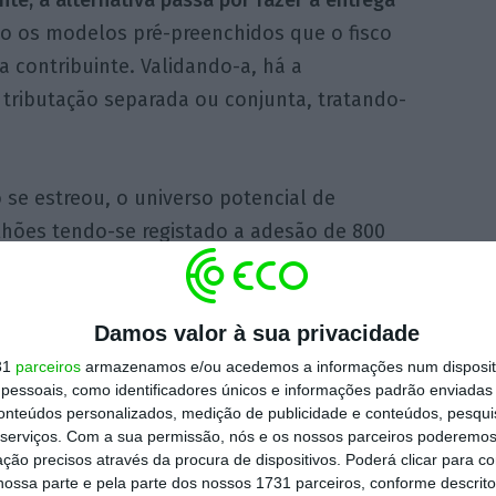
do os modelos pré-preenchidos que o fisco
a contribuinte. Validando-a, há a
tributação separada ou conjunta, tratando-
se estreou, o universo potencial de
ilhões tendo-se registado a adesão de 800
cial duplicou para os 3 milhões (porque ficou
 mas
apena o utilizaram 1,6 milhões de
Damos valor à sua privacidade
31
parceiros
armazenamos e/ou acedemos a informações num dispositi
essoais, como identificadores únicos e informações padrão enviadas 
regime regra com a reforma do IRS em 2015,
conteúdos personalizados, medição de publicidade e conteúdos, pesqui
uintes poderem afastá-lo e optar pela
serviços.
Com a sua permissão, nós e os nossos parceiros poderemos 
ção precisos através da procura de dispositivos. Poderá clicar para co
m caso pelo que, antes de a opção ser
ossa parte e pela parte dos nossos 1731 parceiros, conforme descrit