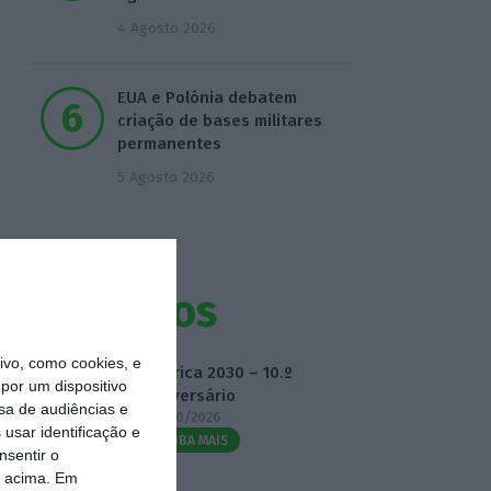
4 Agosto 2026
EUA e Polónia debatem
criação de bases militares
permanentes
5 Agosto 2026
Eventos
vo, como cookies, e
Fábrica 2030 – 10.º
por um dispositivo
Aniversário
sa de audiências e
14/10/2026
usar identificação e
SAIBA MAIS
nsentir o
o acima. Em