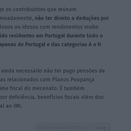
ge os contribuintes que reúnam
nomeadamente,
não ter direito a deduções por
dosos ou idosos com rendimentos muito
ido residentes em Portugal durante todo o
penas de Portugal e das categorias A e H
é ainda necessário não ter pago pensões de
enas relacionados com Planos Poupança
gime fiscal do mecenato. É também
or deficiência, benefícios fiscais além dos
al ao IMI.
https://eco.sapo.pt/2019/02/22/irs-automatico-avanca-em-separado-para-casais-que-nao-validem-a-declaracao/
Copiar