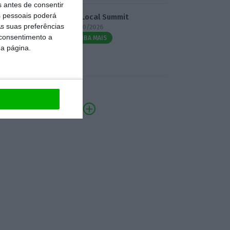
s antes de consentir
 pessoais poderá
3.º Local Summit
s suas preferências
07/10/2026
 consentimento a
SAIBA MAIS
da página.