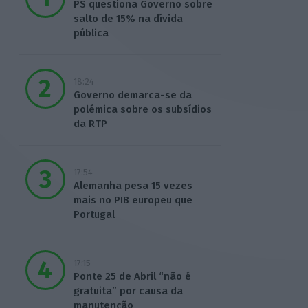
PS questiona Governo sobre
salto de 15% na dívida
pública
18:24
Governo demarca-se da
polémica sobre os subsídios
da RTP
17:54
Alemanha pesa 15 vezes
mais no PIB europeu que
Portugal
17:15
Ponte 25 de Abril “não é
gratuita” por causa da
manutenção