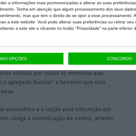
 é o mais vantajoso, sendo que, à partida,
eder a informações mais pormenorizadas e alterar as suas preferência
ferem valores de rendimento muito
timento.
Tenha em atenção que algum processamento dos seus dados
nsentimento, mas que tem o direito de se opor a esse processamento. A
em fazer o IRS e conjunto.
as a este website. Você pode alterar suas preferências ou retirar seu
tando a este site e clicando no botão "Privacidade" na parte inferior 
o documento, a AT lembra que “
se
m a opção pela tributação conjunta, os
s ou unidos de facto apresentam uma única
AIS OPÇÕES
CONCORDO
ão de IRS
, contendo a totalidade dos
ntos obtidos por todos os membros que
m o agregado familiar” e também que esta
causa.
ão automática e a opção pela tributação em
cto obriga à autenticação de ambos, através
.