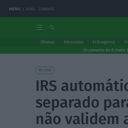
MENU
MAIL
JORNAIS
Últimas
Advocatus
ECOseguros
T
Orçamento do Estado 
IRS 2019
IRS automáti
separado par
não validem 