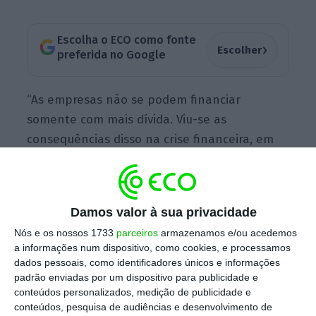
Escolha o ECO como fonte
›
Escolher
preferida no Google
“As empresas não se podem financiar
somente com mais dívida. Viu-se as
consequências disso na crise financeira, em
que muitas empresas eram viáveis e deixaram
de o ser por estarem excessivamente
endividadas. Este banco quer ajudar as
Damos valor à sua privacidade
empresas a financiarem-se de forma
Nós e os nossos 1733
parceiros
armazenamos e/ou acedemos
alternativa e viável”, afirmou Carlos Tavares,
a informações num dispositivo, como cookies, e processamos
que assume agora funções de chairman
dados pessoais, como identificadores únicos e informações
também da nova instituição financeira.
padrão enviadas por um dispositivo para publicidade e
conteúdos personalizados, medição de publicidade e
conteúdos, pesquisa de audiências e desenvolvimento de