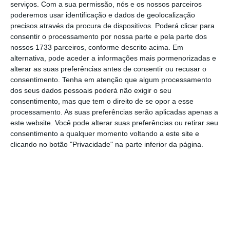
serviços.
Com a sua permissão, nós e os nossos parceiros
Na inauguração do Banco Empresas
poderemos usar identificação e dados de geolocalização
Montepio
, que vê um universo potencial de
precisos através da procura de dispositivos. Poderá clicar para
consentir o processamento por nossa parte e pela parte dos
clientes de cinco mil PME, admitiu que o
nossos 1733 parceiros, conforme descrito acima. Em
objetivo é também dar acesso ao mercado de
alternativa, pode aceder a informações mais pormenorizadas e
capitais. “
Não necessariamente todas porque
alterar as suas preferências antes de consentir ou recusar o
consentimento.
Tenha em atenção que algum processamento
não podemos pensar que as PME podem ir
dos seus dados pessoais poderá não exigir o seu
todas para a bolsa diretamente, mas podem ir
consentimento, mas que tem o direito de se opor a esse
de forma indireta
. Podem vender ações a
processamento. As suas preferências serão aplicadas apenas a
este website. Você pode alterar suas preferências ou retirar seu
instrumentos como os que existem no âmbito
consentimento a qualquer momento voltando a este site e
do programa capitalizar, as
SIMFE
, que por
clicando no botão "Privacidade" na parte inferior da página.
sua vez vão para a bolsa”, explicou.
As SIMFE são veículos de investimento criados
no âmbito do programa Capitalizar, do
Governo, sendo que a lei obriga a que
participações em PME,
mid caps
e
small mid