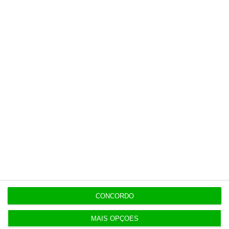
Últimas
8 Agosto 2026
Carneiro concorda com PR sobre envio de diploma
para TC
ENTREVISTA
8 Agosto 2026
“Já todos interagimos com bots maus e bons. Mais
maus do que bons”
8 Agosto 2026
CONCORDO
Polícia espanhola já pede passaporte a viajantes
de Itália
MAIS OPÇÕES