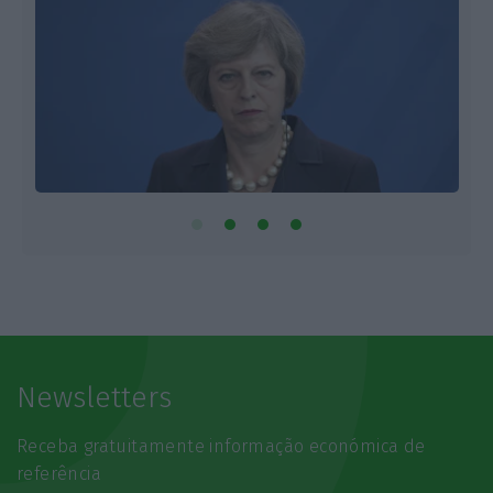
Newsletters
Receba gratuitamente informação económica de
referência