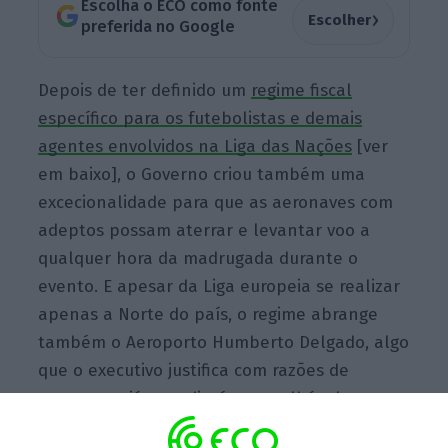
Escolha o ECO como fonte
›
Escolher
preferida no Google
Depois
de ter definido um
regime fiscal
específico para os futebolistas e demais
agentes envolvidos na Liga das Nações
[ver
em baixo], o
Governo criou também uma
excecionalidade para que as aeronaves com
adeptos possam aterrar e levantar voo a
qualquer hora da madrugada durante o
evento. E
apesar da Liga europeia se realizar
apenas a Norte do país, o regime abrange
também o Aeroporto Humberto Delgado, algo
que o executivo justifica
com razões de
segurança, já que, diz, é aconselhável
“proceder à segregação de adeptos”.