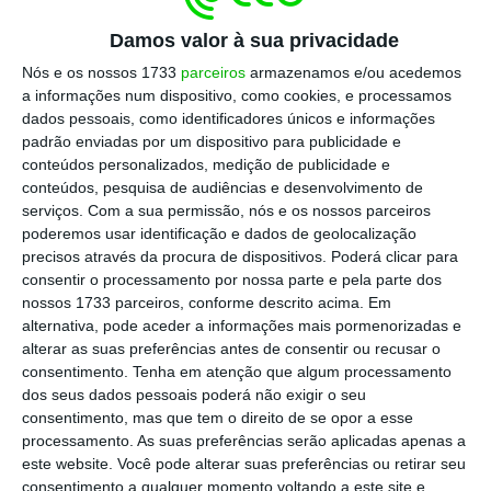
Damos valor à sua privacidade
A fase final da Liga das Nações decorre no
Nós e os nossos 1733
parceiros
armazenamos e/ou acedemos
Porto e em Guimarães de 5 a 9 de junho
a informações num dispositivo, como cookies, e processamos
próximos, colocando frente a frente as
dados pessoais, como identificadores únicos e informações
padrão enviadas por um dispositivo para publicidade e
seleções de Portugal e da Suíça na primeira
conteúdos personalizados, medição de publicidade e
meia-final, a jogar no dia 5, e as de Holanda e
conteúdos, pesquisa de audiências e desenvolvimento de
Inglaterra na segunda meia-final, disputada
serviços.
Com a sua permissão, nós e os nossos parceiros
poderemos usar identificação e dados de geolocalização
no dia seguinte.
No dia 9, as quatro seleções
precisos através da procura de dispositivos. Poderá clicar para
voltam aos relvados ou para disputar a Final
consentir o processamento por nossa parte e pela parte dos
ou o jogo para atribuição do 3º e 4º lugar.
nossos 1733 parceiros, conforme descrito acima. Em
alternativa, pode aceder a informações mais pormenorizadas e
alterar as suas preferências antes de consentir ou recusar o
Os estádios onde se realizarão os quatro
consentimento.
Tenha em atenção que algum processamento
jogos têm, em conjunto,
capacidade para
dos seus dados pessoais poderá não exigir o seu
consentimento, mas que tem o direito de se opor a esse
perto de 85 mil espetadores e, querendo o
processamento. As suas preferências serão aplicadas apenas a
Governo receber melhor e mais adeptos,
este website. Você pode alterar suas preferências ou retirar seu
avançou esta terça-feira com
um regime
consentimento a qualquer momento voltando a este site e