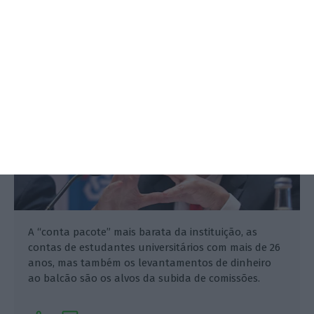
Saiba quanto vai pagar
Catarina Melo,
15 Maio 2019
A “conta pacote” mais barata da instituição, as
contas de estudantes universitários com mais de 26
anos, mas também os levantamentos de dinheiro
ao balcão são os alvos da subida de comissões.