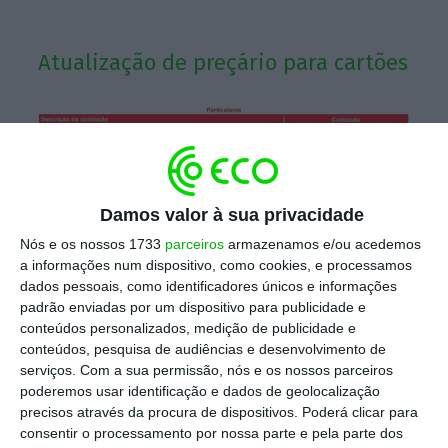
Atualização de preçário para cartões
Damos valor à sua privacidade
Nós e os nossos 1733
parceiros
armazenamos e/ou acedemos
a informações num dispositivo, como cookies, e processamos
dados pessoais, como identificadores únicos e informações
No primeiro caso, a anuidade
passa a custar
padrão enviadas por um dispositivo para publicidade e
18 euros, valor que compara com os atuais 15
conteúdos personalizados, medição de publicidade e
euros
, e que representa uma subida de
20%
.
conteúdos, pesquisa de audiências e desenvolvimento de
serviços.
Com a sua permissão, nós e os nossos parceiros
De salientar, contudo, que o banco isenta a
poderemos usar identificação e dados de geolocalização
comissão por disponibilização do cartão de
precisos através da procura de dispositivos. Poderá clicar para
crédito, no primeiro ano quando o cartão está
consentir o processamento por nossa parte e pela parte dos