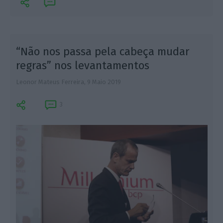
“Não nos passa pela cabeça mudar
regras” nos levantamentos
Leonor Mateus Ferreira,
9 Maio 2019
A
3