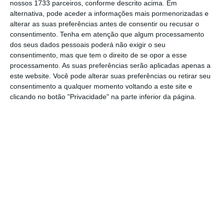
nossos 1733 parceiros, conforme descrito acima. Em
associado à Conta EuroBic Prime. Há também
alternativa, pode aceder a informações mais pormenorizadas e
isenção da comissão por disponibilização do
alterar as suas preferências antes de consentir ou recusar o
cartão de crédito quando este está associado
consentimento.
Tenha em atenção que algum processamento
dos seus dados pessoais poderá não exigir o seu
à Conta EuroBic Mais.
consentimento, mas que tem o direito de se opor a esse
processamento. As suas preferências serão aplicadas apenas a
A isenção da comissão por disponibilização do
este website. Você pode alterar suas preferências ou retirar seu
consentimento a qualquer momento voltando a este site e
cartão de crédito nos anos seguintes também
clicando no botão "Privacidade" na parte inferior da página.
se aplica se o volume de faturação do ano
anterior à data da cobrança da comissão for
igual ou superior a cinco mil euros (em
compras e/ou cash advance) na conta cartão,
com utilização em pelo menos 6 dos 12
meses.
Há comissões mais caras na CGD. Saiba quanto vai
pagar