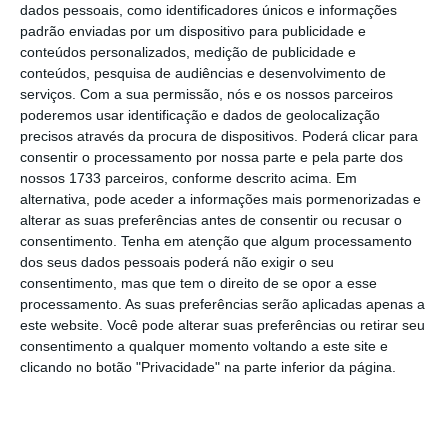
dados pessoais, como identificadores únicos e informações
realidades que não são homogéneas” e
padrão enviadas por um dispositivo para publicidade e
“informação que não é homogénea”
e que,
conteúdos personalizados, medição de publicidade e
conteúdos, pesquisa de audiências e desenvolvimento de
consequentemente, “vão aparecer devedores
serviços.
Com a sua permissão, nós e os nossos parceiros
com graus de exposição completamente
poderemos usar identificação e dados de geolocalização
diferentes na mesma lista”.
precisos através da procura de dispositivos. Poderá clicar para
consentir o processamento por nossa parte e pela parte dos
nossos 1733 parceiros, conforme descrito acima. Em
alternativa, pode aceder a informações mais pormenorizadas e
Devedores? “Há que prestar contas, com prudência
alterar as suas preferências antes de consentir ou recusar o
e sensatez”
consentimento.
Tenha em atenção que algum processamento
Ler Mais
dos seus dados pessoais poderá não exigir o seu
consentimento, mas que tem o direito de se opor a esse
processamento. As suas preferências serão aplicadas apenas a
Carlos Costa salientou que,
“desde que haja
este website. Você pode alterar suas preferências ou retirar seu
um consenso sobre os critérios de agregação”,
consentimento a qualquer momento voltando a este site e
e logo que estejam “acertados
”, o Banco de
clicando no botão "Privacidade" na parte inferior da página.
Portugal terá então os dados agregados para
apresentar à AR.