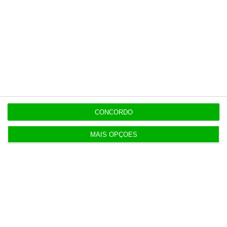
Assine já
Veja todos os planos
Últimas
CONCORDO
MAIS OPÇÕES
6 Agosto 2026
Executivos da FIFA pressionados a aprovar plano
de Infantino
6 Agosto 2026
Portugal com 680 óbitos em excesso em três
períodos do verão