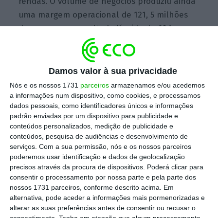
rendas. O volume de negócios produziu ainda
uma margem operacional de 121, 5 milhões
de euros e um resultado líquido de 68,1
milhões.
Damos valor à sua privacidade
Escolha o ECO como fonte
›
Escolher
preferida no Google
Nós e os nossos 1731
parceiros
armazenamos e/ou acedemos
a informações num dispositivo, como cookies, e processamos
dados pessoais, como identificadores únicos e informações
Quanto a Pensões, a Ocidental é líder de
padrão enviadas por um dispositivo para publicidade e
conteúdos personalizados, medição de publicidade e
mercado com 26,9% de quota
tendo registado
conteúdos, pesquisa de audiências e desenvolvimento de
um resultado líquido de 4,1 milhões de euros
serviços.
Com a sua permissão, nós e os nossos parceiros
e apresentado capitais próprios de 13,9
poderemos usar identificação e dados de geolocalização
precisos através da procura de dispositivos. Poderá clicar para
milhões que lhe permitem uma margem
consentir o processamento por nossa parte e pela parte dos
Solvência I de 237%. Ainda em Pensões, a
nossos 1731 parceiros, conforme descrito acima. Em
seguradora geria no final do ano passado um
alternativa, pode aceder a informações mais pormenorizadas e
alterar as suas preferências antes de consentir ou recusar o
valor superior a 5.212 milhões de euros.