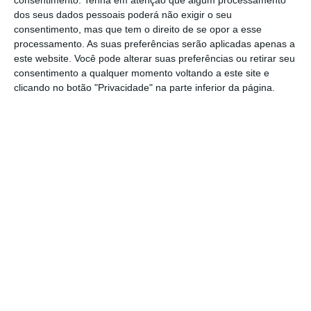
consentimento.
Tenha em atenção que algum processamento
dos seus dados pessoais poderá não exigir o seu
consentimento, mas que tem o direito de se opor a esse
O grupo Ageas que, para além da Ocidental,
processamento. As suas preferências serão aplicadas apenas a
este website. Você pode alterar suas preferências ou retirar seu
engloba a Médis, a própria Ageas enquanto
consentimento a qualquer momento voltando a este site e
marca e a Seguro Directo
, afirma-se, para
clicando no botão "Privacidade" na parte inferior da página.
além de líder em Pensões, como segundo
maior grupo segurador no ranking global e
igualmente em Vida e Saúde e 3º em Não
Vida.
A Ageas em Portugal apresentou um volume
de negócios total de 2,2 mil milhões de euros,
sendo 677 milhões de receitas Não Vida e
1.494 milhões de euros em Vida
,
correspondendo a uma quota de mercado
total de 16,6%, de 18,4% no ramo Vida e de