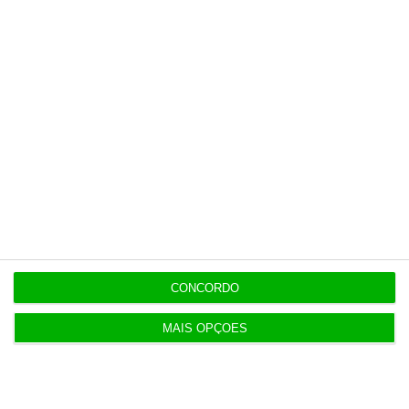
Assine já
Veja todos os planos
Últimas
8:27
Conflito de interesses no SUCH anula negócios de
CONCORDO
milhões
MAIS OPÇÕES
8:11
Hoje nas notícias: discriminação salarial, ferrovia