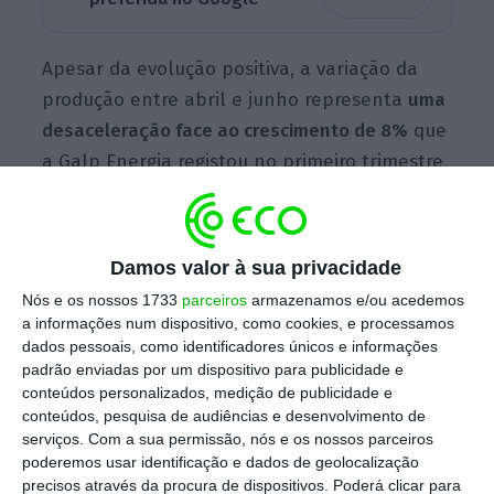
Apesar da evolução positiva, a variação da
produção entre abril e junho representa
uma
desaceleração face ao crescimento de 8%
que
a Galp Energia registou no primeiro trimestre
do ano.
Damos valor à sua privacidade
Galp
Nós e os nossos 1733
parceiros
armazenamos e/ou acedemos
Ver Perfil
a informações num dispositivo, como cookies, e processamos
dados pessoais, como identificadores únicos e informações
padrão enviadas por um dispositivo para publicidade e
conteúdos personalizados, medição de publicidade e
Os dados preliminares do segundo trimestre
conteúdos, pesquisa de audiências e desenvolvimento de
do ano dão ainda conta de um crescimento
serviços.
Com a sua permissão, nós e os nossos parceiros
poderemos usar identificação e dados de geolocalização
da produção em Angola de 8,7 mil barris/dia
precisos através da procura de dispositivos. Poderá clicar para