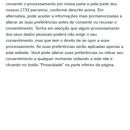
(1.º trimestre) para 12,1 mil barris por dia, um
consentir o processamento por nossa parte e pela parte dos
aumento de 40% que se explica com a
nossos 1733 parceiros, conforme descrito acima. Em
alternativa, pode aceder a informações mais pormenorizadas e
entrada em funcionamento de duas unidades
alterar as suas preferências antes de consentir ou recusar o
de produção flutuantes no projeto Kaombo.
consentimento.
Tenha em atenção que algum processamento
dos seus dados pessoais poderá não exigir o seu
consentimento, mas que tem o direito de se opor a esse
Também a produção bruta de matéria-prima,
processamento. As suas preferências serão aplicadas apenas a
sobretudo petróleo, que inclui todos os
este website. Você pode alterar suas preferências ou retirar seu
custos decorrentes das operações, medida no
consentimento a qualquer momento voltando a este site e
clicando no botão "Privacidade" na parte inferior da página.
indicador “working interest” registou uma
subida de 3% face ao segundo trimestre de
2018, fixando-se nos 111,7 mil barris
produzidos por dia.
Já a
refinação e distribuição registaram uma
quebra de 10% nas matérias-primas
processadas
, enquanto nas vendas de