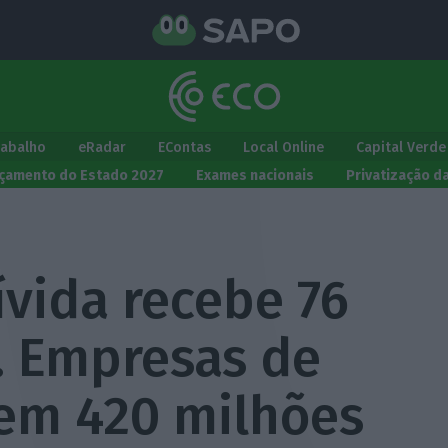
rabalho
eRadar
EContas
Local Online
Capital Verde
çamento do Estado 2027
Exames nacionais
Privatização d
vida recebe 76
. Empresas de
em 420 milhões