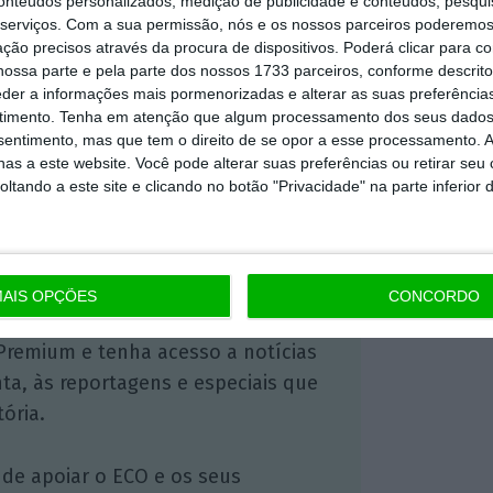
conteúdos personalizados, medição de publicidade e conteúdos, pesqui
serviços.
Com a sua permissão, nós e os nossos parceiros poderemos 
ção precisos através da procura de dispositivos. Poderá clicar para co
ossa parte e pela parte dos nossos 1733 parceiros, conforme descrit
https://eco.sapo.pt/2019/07/16/emissao-de-divida-recebe-76-candidaturas-empresas-de-turismo-querem-400-milhoes/
Copiar
eder a informações mais pormenorizadas e alterar as suas preferência
timento.
Tenha em atenção que algum processamento dos seus dados
nsentimento, mas que tem o direito de se opor a esse processamento. A
as a este website. Você pode alterar suas preferências ou retirar seu
 ECO Premium
tando a este site e clicando no botão "Privacidade" na parte inferior 
mação é mais importante do que
dependente e rigoroso.
AIS OPÇÕES
CONCORDO
Premium e tenha acesso a notícias
nta, às reportagens e especiais que
ória.
 de apoiar o ECO e os seus