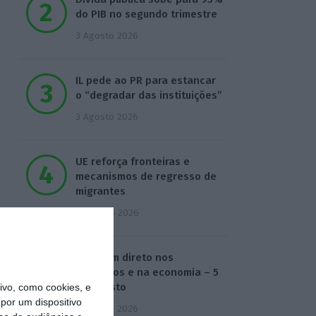
do PIB no segundo trimestre
3 Agosto 2026
IL pede ao PR para estancar
o “degradar das instituições”
3 Agosto 2026
UE reforça fronteiras e
mecanismos de regresso de
migrantes
4 Agosto 2026
O dia em direto nos
mercados e na economia – 5
de agosto
vo, como cookies, e
por um dispositivo
5 Agosto 2026