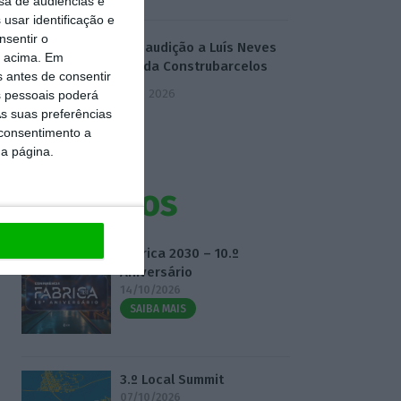
sa de audiências e
usar identificação e
nsentir o
IL pede audição a Luís Neves
o acima. Em
e dono da Construbarcelos
s antes de consentir
5 Agosto 2026
 pessoais poderá
s suas preferências
 consentimento a
da página.
Eventos
Fábrica 2030 – 10.º
Aniversário
14/10/2026
SAIBA MAIS
3.º Local Summit
07/10/2026