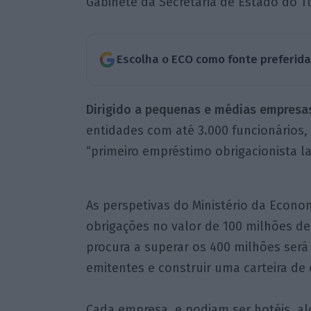
Gabinete da Secretária de Estado do T
Escolha o ECO como fonte preferid
Dirigido a pequenas e médias empresa
entidades com até 3.000 funcionários,
“primeiro empréstimo obrigacionista l
As perspetivas do Ministério da Econo
obrigações no valor de 100 milhões d
procura a superar os 400 milhões será
emitentes e construir uma carteira de c
Cada empresa, e podiam ser hotéis, al