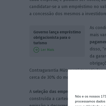
candidatar-se a um empréstimo no va
a concessão dos mesmos a investidores 
As cond
Governo lança empréstimo
mais va
obrigacionista para o
pagamen
turismo
disso, “
Ler Mais
da garan
obrigaç
Contragarantia Mútuo vai garantir “os
cerca de 30% do montante total da em
A
seleção das empresas finalistas será 
Nós e os nossos 17
construída a carteira de obrigações a
processamos dados p
emissão a decorrer até 15 de outubro.