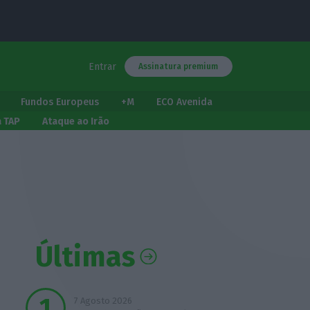
Entrar
Assinatura premium
Fundos Europeus
+M
ECO Avenida
a TAP
Ataque ao Irão
Últimas
7 Agosto 2026