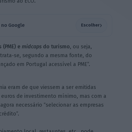
urismo ao ECO.
›
a no Google
Escolher
s (PME) e
midcaps
do turismo
, ou seja,
 trata-se, segundo a mesma fonte, do
ançado em Portugal acessível a PME”.
mia eram de que viessem a ser emitidas
e euros de investimento mínimo, mas com a
 agora necessário “selecionar as empresas
rédito”.
ojamento local, restauntes, etc., pode