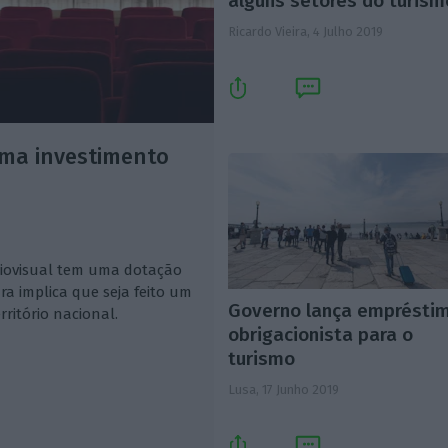
alguns setores do turism
Ricardo Vieira,
4 Julho 2019
ma investimento
diovisual tem uma dotação
a implica que seja feito um
Governo lança emprésti
ritório nacional.
obrigacionista para o
turismo
Lusa,
17 Junho 2019