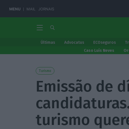
MENU
MAIL
JORNAIS
Últimas
Advocatus
ECOseguros
T
Caso Luís Neves
Or
Turismo
Emissão de dí
candidaturas
turismo quer