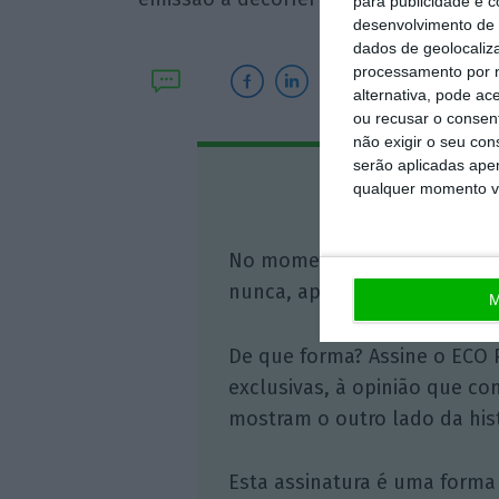
para publicidade e 
desenvolvimento de 
dados de geolocaliza
processamento por n
alternativa, pode ac
ou recusar o consen
não exigir o seu co
serão aplicadas apen
Assine o
qualquer momento vol
No momento em que a infor
nunca, apoie o jornalismo in
M
De que forma? Assine o ECO 
exclusivas, à opinião que co
mostram o outro lado da hist
Esta assinatura é uma forma