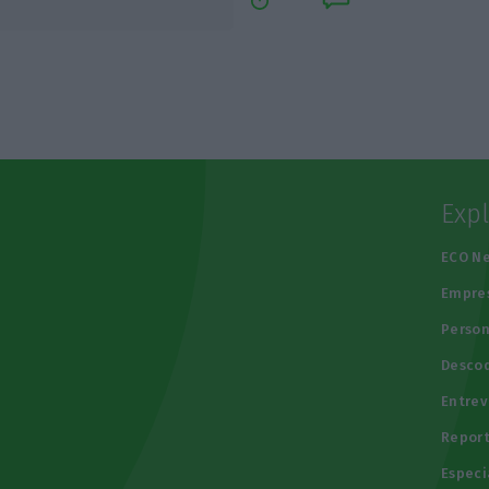
Exp
e
ECO N
Empre
Person
Descod
Entrev
Repor
Especi