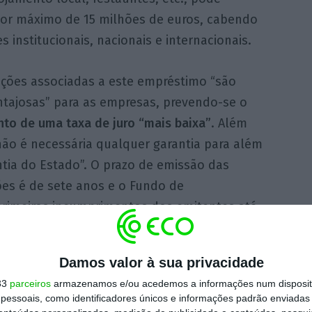
lor máximo de 15 milhões de euros, cabendo
institucionais, nacionais e internacionais.
ições associadas a este empréstimo “são
ntajosas” para as empresas, prevendo-se o
to de uma taxa de juro “mais baixa”
. Além
não é necessária qualquer garantia para além
tia do Estado”. O prazo de emissão das
ões é de sete anos e o Fundo de
 primeiros incumprimentos dos emitentes até
issão”.
Damos valor à sua privacidade
feita até 13 de setembro
e, depois disso, será
33
parceiros
armazenamos e/ou acedemos a informações num dispositi
dequada, com a estruturação e colocação da
essoais, como identificadores únicos e informações padrão enviadas 