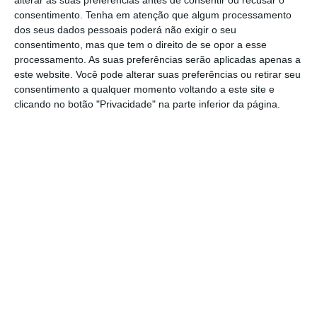
alterar as suas preferências antes de consentir ou recusar o
segunda e quinta-feira, inclusive, os
consentimento.
Tenha em atenção que algum processamento
motoristas requisitados correspondem “aos
dos seus dados pessoais poderá não exigir o seu
consentimento, mas que tem o direito de se opor a esse
que se disponibilizam para assegurar funções
processamento. As suas preferências serão aplicadas apenas a
em serviços mínimos e, na sua ausência ou
este website. Você pode alterar suas preferências ou retirar seu
insuficiência, os que constem da escala de
consentimento a qualquer momento voltando a este site e
clicando no botão "Privacidade" na parte inferior da página.
serviço”.
Relativamente a sexta-feira e aos dias
seguintes, é referido na portaria, as
administrações das empresas devem
comunicar aos sindicatos que declaram a
greve, “com a antecedência mínima de 48
horas relativamente a cada dia de greve” os
atos incluídos nos serviços mínimos, assim
como os meios necessários para os assegurar.