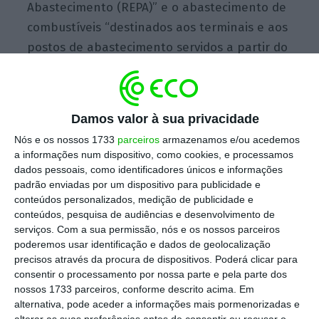
Abastecimento (REPA)” e o abastecimento de
combustíveis “destinados aos terminais e aos
postos de abastecimento servidos a partir do
centro de carga da Refinaria de Sines, tendo
por referência 50% dos trabalhadores afetos
a este tipo de serviços por cada empresa”.
Damos valor à sua privacidade
Além disso, pretende-se ainda assegurar o
Nós e os nossos 1733
parceiros
armazenamos e/ou acedemos
abastecimento de combustíveis destinados
a informações num dispositivo, como cookies, e processamos
aos aeroportos e o abastecimento de
dados pessoais, como identificadores únicos e informações
padrão enviadas por um dispositivo para publicidade e
combustíveis destinados ao funcionamento
conteúdos personalizados, medição de publicidade e
das unidades autónomas de gás.
conteúdos, pesquisa de audiências e desenvolvimento de
serviços.
Com a sua permissão, nós e os nossos parceiros
poderemos usar identificação e dados de geolocalização
“Os trabalhadores motoristas em situação de
precisos através da procura de dispositivos. Poderá clicar para
greve requisitados são os que se mostrem
consentir o processamento por nossa parte e pela parte dos
necessários para o cumprimento dos serviços
nossos 1733 parceiros, conforme descrito acima. Em
alternativa, pode aceder a informações mais pormenorizadas e
mínimos”
, é estabelecido na portaria. Entre