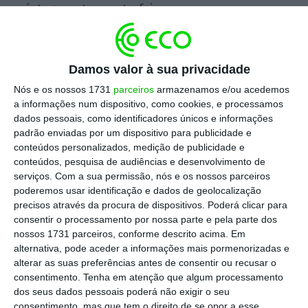
íntegra esta quarta-feira.
Escolha o ECO como fonte
›
Escolher
preferida no Google
Damos valor à sua privacidade
Nós e os nossos 1731
parceiros
armazenamos e/ou acedemos
a informações num dispositivo, como cookies, e processamos
A presidente do CDS revela, nesta entrevista,
dados pessoais, como identificadores únicos e informações
as prioridades para a justiça e no combate à
padrão enviadas por um dispositivo para publicidade e
conteúdos personalizados, medição de publicidade e
corrupção, sem abdicar da garantia de
conteúdos, pesquisa de audiências e desenvolvimento de
independência do Ministério Público. “Nós
serviços.
Com a sua permissão, nós e os nossos parceiros
temos uma verdadeira estratégia de combate
poderemos usar identificação e dados de geolocalização
precisos através da procura de dispositivos. Poderá clicar para
à corrupção, com vários pontos de politica,
consentir o processamento por nossa parte e pela parte dos
quer meios para a PJ, quer para o Ministério
nossos 1731 parceiros, conforme descrito acima. Em
Público…”, insiste.
alternativa, pode aceder a informações mais pormenorizadas e
alterar as suas preferências antes de consentir ou recusar o
consentimento.
Tenha em atenção que algum processamento
dos seus dados pessoais poderá não exigir o seu
consentimento, mas que tem o direito de se opor a esse