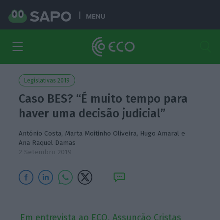
MENU
Legislativas 2019
Caso BES? “É muito tempo para
haver uma decisão judicial”
António Costa
,
Marta Moitinho Oliveira
,
Hugo Amaral
e
Ana Raquel Damas
2 Setembro 2019
Em entrevista ao ECO, Assunção Cristas