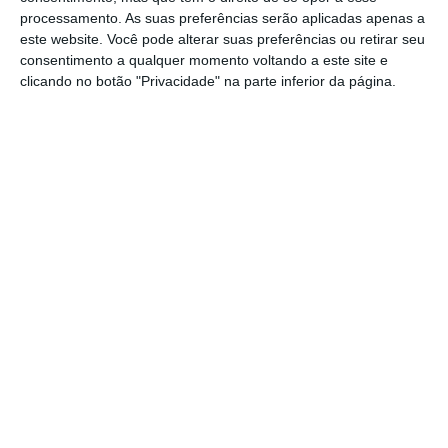
processamento. As suas preferências serão aplicadas apenas a
este website. Você pode alterar suas preferências ou retirar seu
consentimento a qualquer momento voltando a este site e
clicando no botão "Privacidade" na parte inferior da página.
“Agora, há casos públicos, judiciais, que se
arrastam, e que não vou estar aqui a
detalhar, mas é importante que tenhamos
uma justiça com eficácia que não arraste