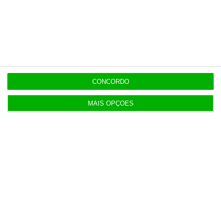
Assine já
Veja todos os planos
CONCORDO
MAIS OPÇÕES
Últimas
5 Agosto 2026
Infantino “mentiu” e “enganou”. Luís Figo exige
demissão
5 Agosto 2026
Barcelos aprova concurso para nova ETAR de 35
milhões