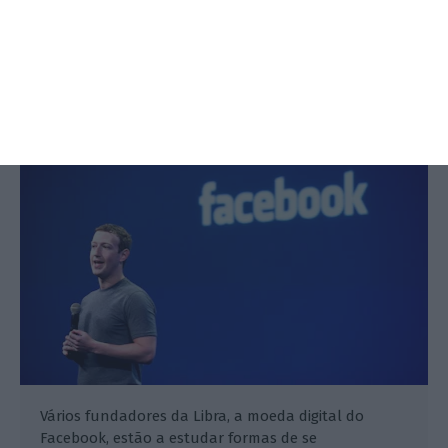
Criptomoeda do Facebook perde
aliados. Farfetch não comenta
ECO,
23 Agosto 2019
Vários fundadores da Libra, a moeda digital do
Facebook, estão a estudar formas de se