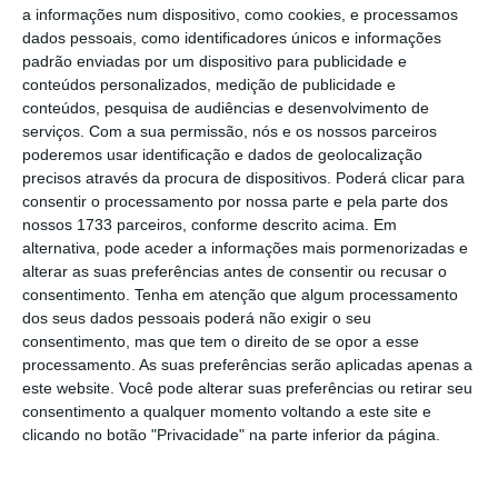
a informações num dispositivo, como cookies, e processamos
dados pessoais, como identificadores únicos e informações
“Dependendo do nível de aceitação da Libra
padrão enviadas por um dispositivo para publicidade e
conteúdos personalizados, medição de publicidade e
e do papel do euro no cabaz de moedas de
conteúdos, pesquisa de audiências e desenvolvimento de
reserva, poderia reduzir o controlo do BCE
serviços.
Com a sua permissão, nós e os nossos parceiros
sobre o euro”, avisou Yves Mersch, citado pela
poderemos usar identificação e dados de geolocalização
precisos através da procura de dispositivos. Poderá clicar para
agência de notícias financeiras Bloomberg.
consentir o processamento por nossa parte e pela parte dos
nossos 1733 parceiros, conforme descrito acima. Em
alternativa, pode aceder a informações mais pormenorizadas e
Criptomoeda do Facebook perde aliados. Farfetch
alterar as suas preferências antes de consentir ou recusar o
não comenta
consentimento.
Tenha em atenção que algum processamento
Ler Mais
dos seus dados pessoais poderá não exigir o seu
consentimento, mas que tem o direito de se opor a esse
processamento. As suas preferências serão aplicadas apenas a
E prosseguiu: “
Espero sinceramente que a
este website. Você pode alterar suas preferências ou retirar seu
população da Europa não seja tentada a
consentimento a qualquer momento voltando a este site e
clicando no botão "Privacidade" na parte inferior da página.
deixar para trás a segurança
e solidez das
soluções de pagamentos estabelecidas”,