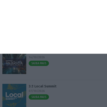
Exportações de crude do Golfo 40% abaixo de
antes da guera
5 Agosto 2026
Eventos
Fábrica 2030 – 10.º Aniversário
14/10/2026
SAIBA MAIS
3.º Local Summit
07/10/2026
SAIBA MAIS