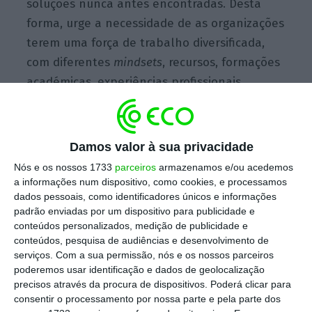
soluções nunca antes encontradas. Desta
forma, urge a necessidade de as organizações
terem uma força de trabalho diversificada,
com diferentes
mindsets
, recursos, formações
académicas, experiências profissionais,
pessoais e sociais, capaz de dar respostas aos
desafios que a organização enfrenta.
Damos valor à sua privacidade
É neste sentido que a Diversidade e Inclusão
Nós e os nossos 1733
parceiros
armazenamos e/ou acedemos
dos colaboradores tem vindo a conquistar
a informações num dispositivo, como cookies, e processamos
dados pessoais, como identificadores únicos e informações
espaço na “agenda das pessoas” das
padrão enviadas por um dispositivo para publicidade e
organizações.
conteúdos personalizados, medição de publicidade e
conteúdos, pesquisa de audiências e desenvolvimento de
serviços.
Com a sua permissão, nós e os nossos parceiros
poderemos usar identificação e dados de geolocalização
precisos através da procura de dispositivos. Poderá clicar para
consentir o processamento por nossa parte e pela parte dos