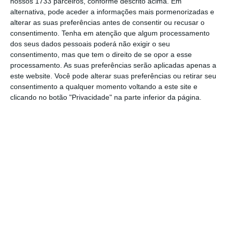
nossos 1733 parceiros, conforme descrito acima. Em
alternativa, pode aceder a informações mais pormenorizadas e
alterar as suas preferências antes de consentir ou recusar o
consentimento.
Tenha em atenção que algum processamento
dos seus dados pessoais poderá não exigir o seu
consentimento, mas que tem o direito de se opor a esse
processamento. As suas preferências serão aplicadas apenas a
este website. Você pode alterar suas preferências ou retirar seu
consentimento a qualquer momento voltando a este site e
clicando no botão "Privacidade" na parte inferior da página.
De acordo com o relatório do Center for
Talent Innovation (2013), as organizações que
incorporam valores de Diversidade e Inclusão
nas suas culturas tendem a ter mais 70% de
chances de serem bem-sucedidas em novos
mercados,
mais 45 % de chances de
aumentarem os eu valor de mercado, mais 57%
de chances de melhorarem a colaboração
entre as suas equipas e mais 19 % de chances